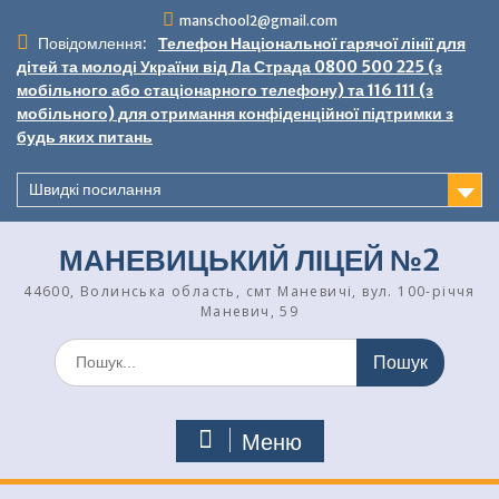
Перейти
manschool2@gmail.com
до
Повідомлення:
Телефон Національної гарячої лінії для
вмісту
дітей та молоді України від Ла Страда 0800 500 225 (з
мобільного або стаціонарного телефону) та 116 111 (з
мобільного) для отримання конфіденційної підтримки з
будь яких питань
Швидкі посилання
МАНЕВИЦЬКИЙ ЛІЦЕЙ №2
44600, Волинська область, смт Маневичі, вул. 100-річчя
Маневич, 59
Шукати:
Меню