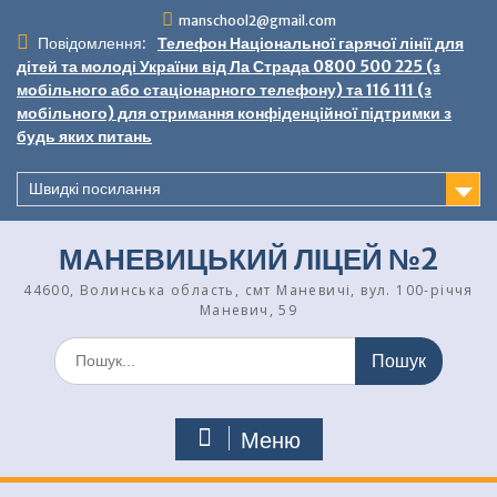
Перейти
manschool2@gmail.com
до
Повідомлення:
Телефон Національної гарячої лінії для
вмісту
дітей та молоді України від Ла Страда 0800 500 225 (з
мобільного або стаціонарного телефону) та 116 111 (з
мобільного) для отримання конфіденційної підтримки з
будь яких питань
Швидкі посилання
МАНЕВИЦЬКИЙ ЛІЦЕЙ №2
44600, Волинська область, смт Маневичі, вул. 100-річчя
Маневич, 59
Шукати:
Меню