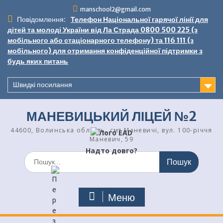
Перейти
manschool2@gmail.com
до
Повідомлення:
Телефон Національної гарячої лінії для
вмісту
дітей та молоді України від Ла Страда 0800 500 225 (з
мобільного або стаціонарного телефону) та 116 111 (з
мобільного) для отримання конфіденційної підтримки з
будь яких питань
Швидкі посилання
МАНЕВИЦЬКИЙ ЛІЦЕЙ №2
44600, Волинська область, смт Маневичі, вул. 100-річчя
Маневич, 59
Надто довго?
Шукати:
Меню