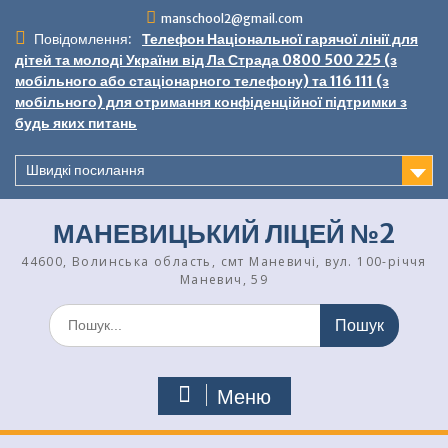
Перейти
manschool2@gmail.com
до
Повідомлення:
Телефон Національної гарячої лінії для
вмісту
дітей та молоді України від Ла Страда 0800 500 225 (з
мобільного або стаціонарного телефону) та 116 111 (з
мобільного) для отримання конфіденційної підтримки з
будь яких питань
Швидкі посилання
МАНЕВИЦЬКИЙ ЛІЦЕЙ №2
44600, Волинська область, смт Маневичі, вул. 100-річчя
Маневич, 59
Шукати:
Меню