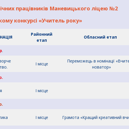
гічних працівників Маневицького ліцею №2
ькому конкурсі «Учитель року»
Районний
АЦІЯ
Обласний етап
етап
р
.
ворче
Переможець в номінації «Вчит
І місце
тво.
новатор»
р.
гія
І місце
р.
тика
І місце
Грамота «Кращий креативний вч