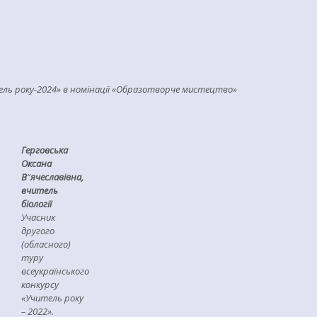
тель року-2024» в номінації «Образотворче мистецтво»
Герговська
Оксана
В
“
ячеславівна,
вчитель
біології
Учасник
другого
(обласного)
туру
всеукраїнського
конкурсу
«Учитель року
– 2022».