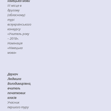
німецької мови
ІІІ місце в
другому
(обласному)
турі
всеукраїнського
конкурсу
«Учитель року
– 2018».
Номінація
«Німецька
мова»
Деркач
Людмила
Володимирівна
,
вчитель
початкових
класів
Учасник
першого туру