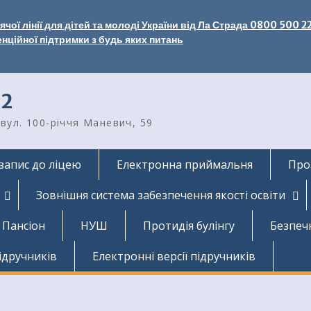
чої лінії для дітей та молоді України від Ла Страда 0800 500 2
енційної підтримки з будь яких питань
2
вул. 100-річчя Маневич, 59
запис до ліцею
Електронна приймальня
Про
Зовнішня система забезпечення якості освіти
Пансіон
НУШ
Протидія булінгу
Безпеч
ідручників
Електронні версії підручників