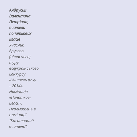
Андрусик
Валентина
Петрівна
,
вчитель
початкових
класів
Учасник
другого
(обласного)
туру
всеукраїнського
конкурсу
«Учитель року
– 2014».
Номінація
«Початкові
класи»
.
Переможець в
номінації
“Креативний
вчитель”.