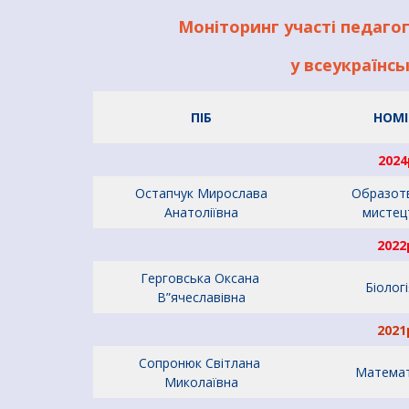
Моніторинг участі педаго
у всеукраїнс
ПІБ
НОМІН
2024
Остапчук Мирослава
Образот
Анатоліївна
мистец
2022
Герговська Оксана
Біоло
В”ячеславівна
2021
Сопронюк Світлана
Матема
Миколаївна