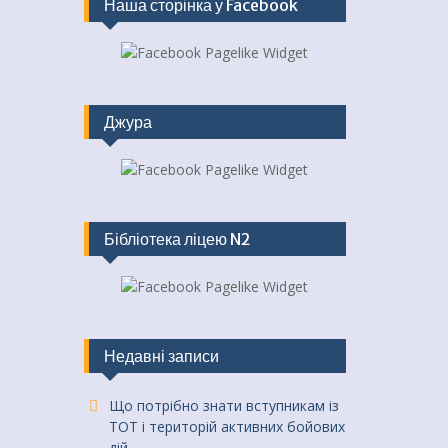
Наша сторінка у Facebook
Джура
Бібліотека ліцею N2
Недавні записи
Що потрібно знати вступникам із
ТОТ і територій активних бойових
дій