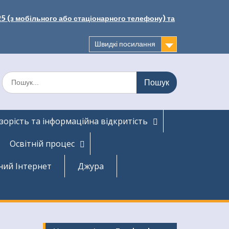
25 (з мобільного або стаціонарного телефону) та
Швидкі посилання
Шукати:
зорість та інформаційна відкритість
Освітній процес
ний Інтернет
Джура