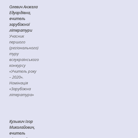
Олевич Анжела
Едуардівна
,
вчитель
зарубіжної
літератури
Учасник
першого
(регіонального)
туру
всеукраїнського
конкурсу
«Учитель року
– 2020».
Номінація
«Зарубіжна
література»
Кузьмич Ігор
Миколайович
,
вчитель