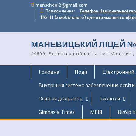
Перейти
manschool2@gmail.com
до
Повідомлення:
Телефон Національної гаря
вмісту
116 111 (з мобільного) для отримання конфід
МАНЕВИЦЬКИЙ ЛІЦЕЙ №
44600, Волинська область, смт Маневичі, 
Головна
Події
Електронний 
Внутрішня система забезпечення освіти
Освітня діяльність
Інклюзія
Gimnasia Times
МРІЯ
Вибір п