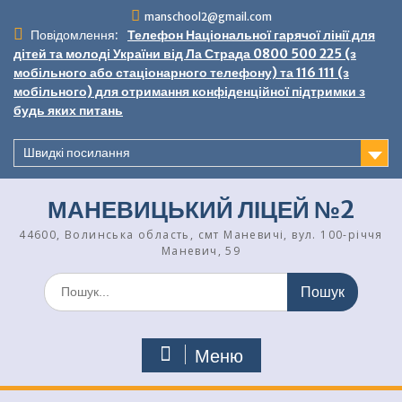
Перейти
manschool2@gmail.com
до
Повідомлення:
Телефон Національної гарячої лінії для
вмісту
дітей та молоді України від Ла Страда 0800 500 225 (з
мобільного або стаціонарного телефону) та 116 111 (з
мобільного) для отримання конфіденційної підтримки з
будь яких питань
Швидкі посилання
МАНЕВИЦЬКИЙ ЛІЦЕЙ №2
44600, Волинська область, смт Маневичі, вул. 100-річчя
Маневич, 59
Шукати:
Меню