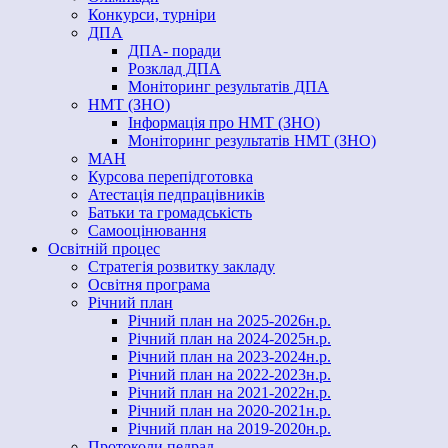
Конкурси, турніри
ДПА
ДПА- поради
Розклад ДПА
Моніторинг результатів ДПА
НМТ (ЗНО)
Інформація про НМТ (ЗНО)
Моніторинг результатів НМТ (ЗНО)
МАН
Курсова перепідготовка
Атестація педпрацівників
Батьки та громадськість
Самооцінювання
Освітній процес
Стратегія розвитку закладу
Освітня програма
Річний план
Річний план на 2025-2026н.р.
Річний план на 2024-2025н.р.
Річний план на 2023-2024н.р.
Річний план на 2022-2023н.р.
Річний план на 2021-2022н.р.
Річний план на 2020-2021н.р.
Річний план на 2019-2020н.р.
Протоколи педрад