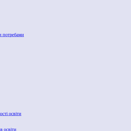
ми потребами
сті освіти
в освіти