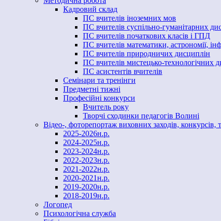
Методична робота
Кадровий склад
ПС вчителів іноземних мов
ПС вчителів суспільно-гуманітарних ди
ПС вчителів початкових класів і ГПД
ПС вчителів математики, астрономії, і
ПС вчителів природничих дисциплін
ПС вчителів мистецько-технологічних 
ПС асистентів вчителів
Семінари та тренінги
Предметні тижні
Професійні конкурси
Вчитель року
Творчі сходинки педагогів Волині
Відео-, фоторепортаж виховних заходів, конкурсів, 
2025-2026н.р.
2024-2025н.р.
2023-2024н.р.
2022-2023н.р.
2021-2022н.р.
2020-2021н.р.
2019-2020н.р.
2018-2019н.р.
Логопед
Психологічна служба