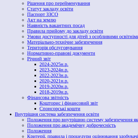
Рішення про перейменування
Статут закладу освіти
Паспорт ЗЗСО
Акт на землю
Наявність вакантних посад
Правила прийому до закладу освіти
Умови доступності для дітей з особливими освітні
Матеріально-технічне забезпечення
Територія обслуговування
Нормативно-правові документи
Річний звіт
2024-2025н.р.
2023-2024н.р.
2022-2023н.р.
2020-2021н.р.
2019-2020н.р.
2018-2019н.р.
Фінансова звітність
Кошторис і фінансовий звіт
Спонсорські кошти
Внутрішня система забезпечення освіти
Положення про внутрішню систему забезпечення яко
Положення про академічну доброчесність
Положення
Критерії, правила і процедури оцінювання здобувачі