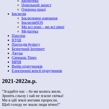
Бібліотека
Цивільний захист
Охорона праці
Інклюзія
Інклюзивне навчання
ІнклюзіяSOS
Ми всі різні – ми всі рівні
Медіатека
Пансіон
НУШ
Протидія булінгу
Безпечний Інтернет
Джура
Gimnasia Times
МРІЯ
Вибір підручників
Електронні версії підручників
2021-2022н.р.
“Згадайте нас – бо ми колись жили.
Зроніть сльозу і хай не згасне свічка!
Ми в цій землі житами проросли,
Щоб голоду не знали люди вічно!”