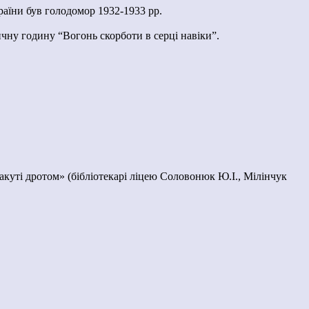
країни був голодомор 1932-1933 рр.
чну годину “Вогонь скорботи в серці навіки”.
 закуті дротом» (бібліотекарі ліцею Соловонюк Ю.І., Мілінчук