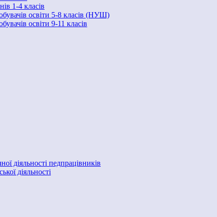
ів 1-4 класів
обувачів освіти 5-8 класів (НУШ)
бувачів освіти 9-11 класів
ної діяльності педпрацівників
ької діяльності