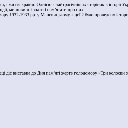
ни, і життя країни. Однією з найтрагічніших сторінок в історії У
дії, ми повинні знати і пам’ятати про них.
ору 1932-1933 рр. у Маневицькому ліцеї 2 було проведено істори
отеці діє виставка до Дня пам‘яті жертв голодомору «Три колоски