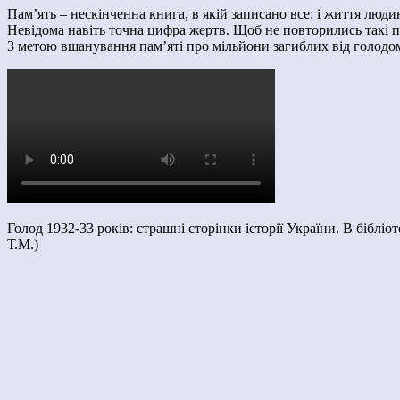
Пам’ять – нескінченна книга, в якій записано все: і життя люди
Невідома навіть точна цифра жертв. Щоб не повторились такі по
З метою вшанування пам’яті про мільйони загиблих від голодом
Голод 1932-33 років: страшні сторінки історії України. В біблі
Т.М.)