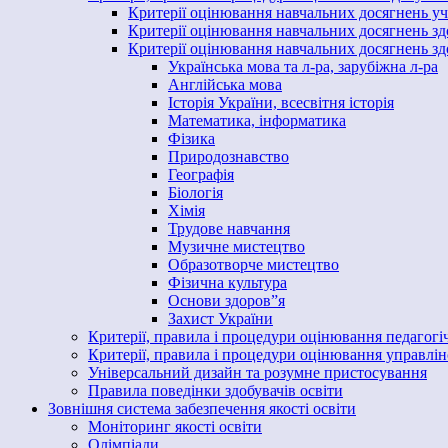
Критерії оцінювання навчальних досягнень учн
Критерії оцінювання навчальних досягнень зд
Критерії оцінювання навчальних досягнень здо
Українська мова та л-ра, зарубіжна л-ра
Англійська мова
Історія України, всесвітня історія
Математика, інформатика
Фізика
Природознавство
Географія
Біологія
Хімія
Трудове навчання
Музичне мистецтво
Образотворче мистецтво
Фізична культура
Основи здоров”я
Захист України
Критерії, правила і процедури оцінювання педагогіч
Критерії, правила і процедури оцінювання управлінс
Універсальний дизайн та розумне пристосування
Правила поведінки здобувачів освіти
Зовнішня система забезпечення якості освіти
Моніторинг якості освіти
Олімпіади