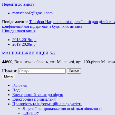
Перейти до вмісту
manschool2@gmail.com
Повідомлення:
Телефон Національної гарячої лінії для дітей та
конфіденційної підтримки з будь яких питань
Швидкі посилання
2018-2019н.р.
2019-2020н.р.
МАНЕВИЦЬКИЙ ЛІЦЕЙ №2
44600, Волинська область, смт Маневичі, вул. 100-річчя Маневи
Шукати:
Меню
Головна
Події
Електронний запис до ліцею
Електронна приймальня
Прозорість та інформаційна відкритість
Ліцензії на провадження освітньої діяльності
ЄДРПОУ