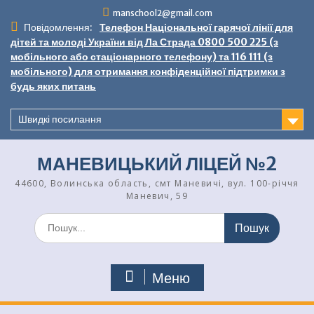
Перейти
manschool2@gmail.com
до
Повідомлення:
Телефон Національної гарячої лінії для
вмісту
дітей та молоді України від Ла Страда 0800 500 225 (з
мобільного або стаціонарного телефону) та 116 111 (з
мобільного) для отримання конфіденційної підтримки з
будь яких питань
Швидкі посилання
МАНЕВИЦЬКИЙ ЛІЦЕЙ №2
44600, Волинська область, смт Маневичі, вул. 100-річчя
Маневич, 59
Шукати:
Меню