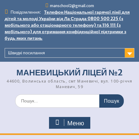
Перейти
manschool2@gmail.com
до
Повідомлення:
Телефон Національної гарячої лінії для
вмісту
дітей та молоді України від Ла Страда 0800 500 225 (з
мобільного або стаціонарного телефону) та 116 111 (з
мобільного) для отримання конфіденційної підтримки з
будь яких питань
Швидкі посилання
МАНЕВИЦЬКИЙ ЛІЦЕЙ №2
44600, Волинська область, смт Маневичі, вул. 100-річчя
Маневич, 59
Шукати:
Меню