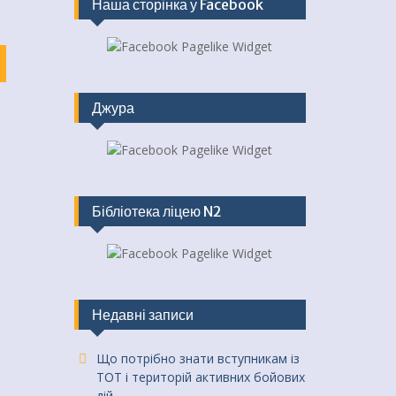
Наша сторінка у Facebook
Джура
Бібліотека ліцею N2
Недавні записи
Що потрібно знати вступникам із
ТОТ і територій активних бойових
дій