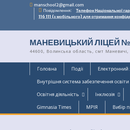
Перейти
manschool2@gmail.com
до
Повідомлення:
Телефон Національної гаря
вмісту
116 111 (з мобільного) для отримання конфід
МАНЕВИЦЬКИЙ ЛІЦЕЙ №
44600, Волинська область, смт Маневичі, 
Головна
Події
Електронний 
Внутрішня система забезпечення освіти
Освітня діяльність
Інклюзія
Gimnasia Times
МРІЯ
Вибір п