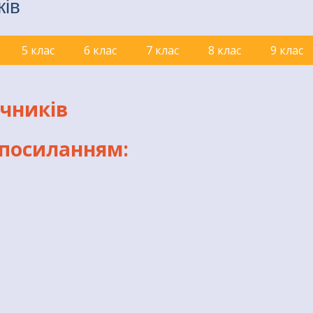
ків
5 клас
6 клас
7 клас
8 клас
9 клас
учників
 посиланням: