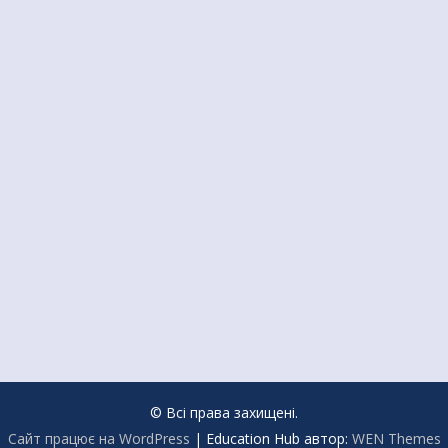
© Всі права захищені.
Сайт працює на WordPress
|
Education Hub автор:
WEN Themes