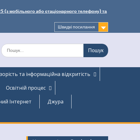
25 (з мобільного або стаціонарного телефону) та
Швидкі посилання
Шукати:
зорість та інформаційна відкритість
Освітній процес
ний Інтернет
Джура