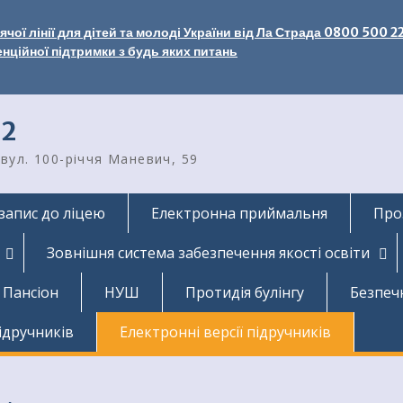
чої лінії для дітей та молоді України від Ла Страда 0800 500 2
енційної підтримки з будь яких питань
2
вул. 100-річчя Маневич, 59
запис до ліцею
Електронна приймальня
Про
Зовнішня система забезпечення якості освіти
Пансіон
НУШ
Протидія булінгу
Безпеч
ідручників
Електронні версії підручників