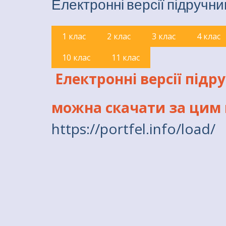
Електронні версії підручни
1 клас
2 клас
3 клас
4 клас
10 клас
11 клас
Електронні версії підр
можна скачати за цим
https://portfel.info/load/