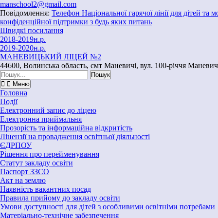
Перейти
manschool2@gmail.com
до
Повідомлення:
Телефон Національної гарячої лінії для дітей та 
вмісту
конфіденційної підтримки з будь яких питань
Швидкі посилання
2018-2019н.р.
2019-2020н.р.
МАНЕВИЦЬКИЙ ЛІЦЕЙ №2
44600, Волинська область, смт Маневичі, вул. 100-річчя Маневич
Шукати:
Меню
Головна
Події
Електронний запис до ліцею
Електронна приймальня
Прозорість та інформаційна відкритість
Ліцензії на провадження освітньої діяльності
ЄДРПОУ
Рішення про перейменування
Статут закладу освіти
Паспорт ЗЗСО
Акт на землю
Наявність вакантних посад
Правила прийому до закладу освіти
Умови доступності для дітей з особливими освітніми потребами
Матеріально-технічне забезпечення