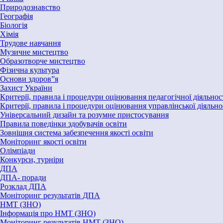
Природознавство
Географія
Біологія
Хімія
Трудове навчання
Музичне мистецтво
Образотворче мистецтво
Фізична культура
Основи здоров”я
Захист України
Критерії, правила і процедури оцінювання педагогічної діяльнос
Критерії, правила і процедури оцінювання управлінської діяльно
Універсальний дизайн та розумне пристосування
Правила поведінки здобувачів освіти
Зовнішня система забезпечення якості освіти
Моніторинг якості освіти
Олімпіади
Конкурси, турніри
ДПА
ДПА- поради
Розклад ДПА
Моніторинг результатів ДПА
НМТ (ЗНО)
Інформація про НМТ (ЗНО)
Моніторинг результатів НМТ (ЗНО)