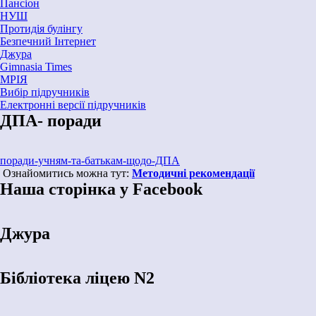
Пансіон
НУШ
Протидія булінгу
Безпечний Інтернет
Джура
Gimnasia Times
МРІЯ
Вибір підручників
Електронні версії підручників
ДПА- поради
поради-учням-та-батькам-щодо-ДПА
Ознайомитись можна тут:
Методичні рекомендації
Наша сторінка у Facebook
Джура
Бібліотека ліцею N2