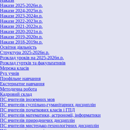
Накази
Накази 2025-2026н.р.
Накази 2024-2025н.р.
Накази 2023-2024н.р.
Накази 2022-2023н.р.
Накази 2021-2022н.р.
Накази 2020-2021н.р.
Накази 2019-2020н.р.
Накази 2018-2019н.р.
Освітня діяльність
Структура 2025-2026н.р.
Розклад уроків на 2025-2026н.р.
Розклад гуртків та факультативів
Мережа класів
Рух учнів
Профільне навчання
Екстернатне навчання
Методична робота
Кадровий склад
ПС вчителів іноземних мов
ПС вчителів суспільно-гуманітарних дисциплін
ПС вчителів початкових класів і ГПД
ПС вчителів математики, астрономії, інформатики
ПС вчителів природничих дисциплін
ПС вчителів мистецько-технологічних дисциплін