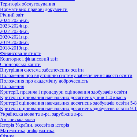
Територія обслуговування
Нормативно-правові документи
Річний звіт
2024-2025н.р.
2023-2024н.р.
2022-2023н.р.
2020-2021н.р.
2019-2020н.р.
2018-2019н.р.
Фінансова звітність
Кошторис і фінансовий звіт
Спонсорські кошти
Внутрішня система забезпечення освіти
Положення про внутрішню систему забезпечення якості освіти
Положення про академічну доброчесність
Положення
Критерії, правила і процедури оцінювання здобувачів освіти
Критерії оцінювання навчальних досягнень учнів 1-4 класів
Критерії оцінювання навчальних досягнень здобувачів освіти 5-
Критерії оцінювання навчальних досягнень здобувачів освіти 9-1
Українська мова та л-ра, зарубіжна л-ра
Англійська мова
Історія України, всесвітня історія
Математика, інформатика
Фізика