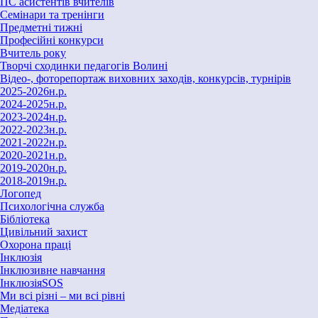
ПС асистентів вчителів
Семінари та тренінги
Предметні тижні
Професійні конкурси
Вчитель року
Творчі сходинки педагогів Волині
Відео-, фоторепортаж виховних заходів, конкурсів, турнірів
2025-2026н.р.
2024-2025н.р.
2023-2024н.р.
2022-2023н.р.
2021-2022н.р.
2020-2021н.р.
2019-2020н.р.
2018-2019н.р.
Логопед
Психологічна служба
Бібліотека
Цивільний захист
Охорона праці
Інклюзія
Інклюзивне навчання
ІнклюзіяSOS
Ми всі різні – ми всі рівні
Медіатека