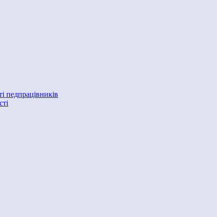
ті педпрацівників
сті