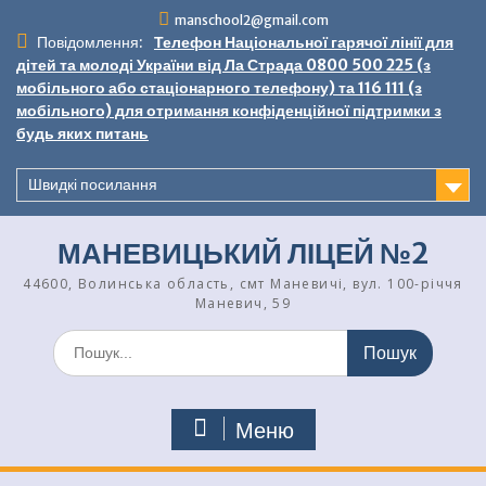
Перейти
manschool2@gmail.com
до
Повідомлення:
Телефон Національної гарячої лінії для
вмісту
дітей та молоді України від Ла Страда 0800 500 225 (з
мобільного або стаціонарного телефону) та 116 111 (з
мобільного) для отримання конфіденційної підтримки з
будь яких питань
Швидкі посилання
МАНЕВИЦЬКИЙ ЛІЦЕЙ №2
44600, Волинська область, смт Маневичі, вул. 100-річчя
Маневич, 59
Шукати:
Меню