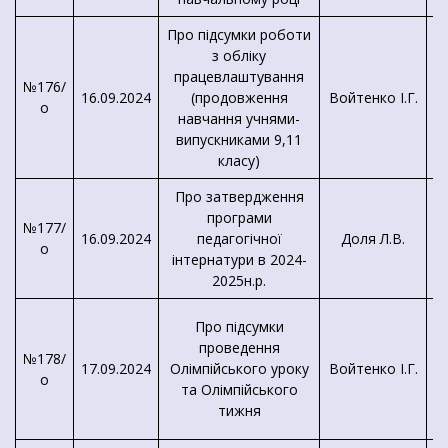
Про підсумки роботи
з обліку
працевлаштування
№176/
К
16.09.2024
(продовження
Войтенко І.Г.
о
навчання учнями-
випускниками 9,11
класу)
Про затвердження
програми
№177/
16.09.2024
педагогічної
Доля Л.В.
І.
о
інтернатури в 2024-
2025н.р.
Про підсумки
проведення
№178/
17.09.2024
Олімпійського уроку
Войтенко І.Г.
о
та Олімпійського
тижня