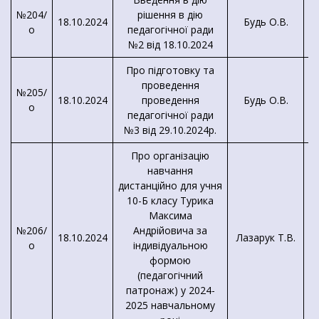
№204/
рішення в дію
18.10.2024
Будь О.В.
о
педагогічної ради
№2 від 18.10.2024
Про підготовку та
проведення
№205/
18.10.2024
проведення
Будь О.В.
о
педагогічної ради
№3 від 29.10.2024р.
Про організацію
навчання
дистанційно для учня
10-Б класу Турика
Максима
№206/
Андрійовича за
18.10.2024
Лазарук Т.В.
о
індивідуальною
формою
(педагогічний
патронаж) у 2024-
2025 навчальному