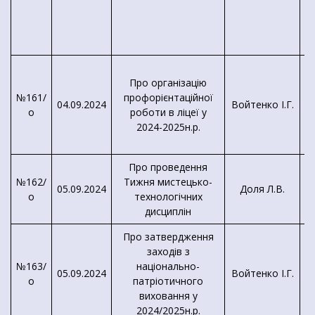
Про організацію
№161/
профорієнтаційної
04.09.2024
Войтенко І.Г.
о
роботи в ліцеї у
2024-2025н.р.
Про проведення
№162/
Тижня мистецько-
05.09.2024
Доля Л.В.
о
технологічних
дисциплін
Про затвердження
заходів з
№163/
національно-
05.09.2024
Войтенко І.Г.
о
патріотичного
виховання у
2024/2025н.р.