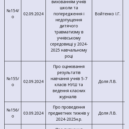
вихованням учнів
школи та
№154/
02.09.2024
попередження і
Войтенко І.Г.
о
недопущення
дитячого
травматизму в
учнівському
середовищі у 2024-
2025 навчальному
році
Про оцінювання
результатів
№155/
навчання учнів 5-7
02.09.2024
Доля Л.В.
о
класів НУШ та
ведення класних
журналів
Про проведення
№156/
03.09.2024
предметних тижнів у
Доля Л.В.
о
2024-2025н.р.
м