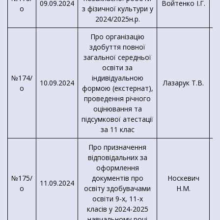
09.09.2024
Войтенко І.Г.
о
з фізичної культури у
2024/2025н.р.
Про організацію
здобуття повної
загальної середньої
освіти за
№174/
індивідуальною
10.09.2024
Лазарук Т.В.
о
формою (екстернат),
проведення річного
оцінювання та
підсумкової атестації
за 11 клас
Про призначення
відповідальних за
оформлення
№175/
документів про
Носкевич
11.09.2024
К
о
освіту здобувачами
Н.М.
9
освіти 9-х, 11-х
класів у 2024-2025
навчальному році