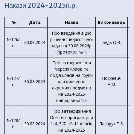
Накази 2024-2025н.р.
№
Дата
Назва
Виконавець
В
Про введення в дію
№126/
рішення педагогічної
30.08.2024
Будь О.В.
о
ради від 30.08.2024р.
(протокол №1)
Про затвердження
мережі класів та
поділ класів на групи
№127/
Носкевич
30.08.2024
для вивчення
о
Н.М.
окремих предметів
на 2024-2025
навчальний рік
Про затвердження
Освітніх програм для
№128/
30.08.2024
1-4, 5-7, 10-11 класів
Лазарук Т.В.
о
на 2024-2025