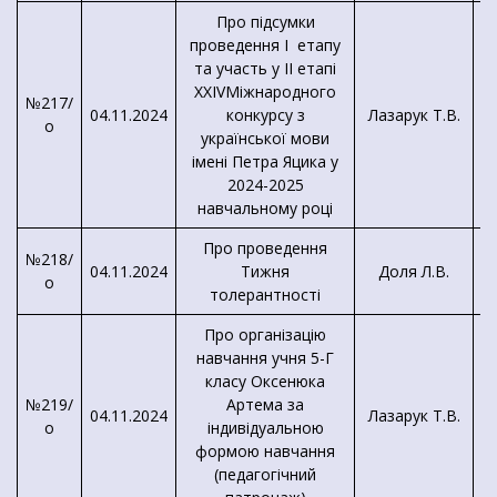
Про підсумки
проведення I етапу
та участь у II етапі
XXIVМіжнародного
№217/
04.11.2024
конкурсу з
Лазарук Т.В.
о
української мови
імені Петра Яцика у
2024-2025
навчальному році
Про проведення
№218/
Д
04.11.2024
Тижня
Доля Л.В.
о
толерантності
Про організацію
навчання учня 5-Г
класу Оксенюка
№219/
Артема за
04.11.2024
Лазарук Т.В.
о
індивідуальною
формою навчання
(педагогічний