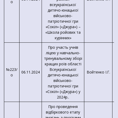
о
всеукраїнської
дитячо-юнацької
військово-
патріотичної гри
«Сокіл» («Джура») –
«Школа ройових та
курінних»
Про участь учнів
ліцею у навчально-
тренувальному зборі
кращих роїв області
№223/
Всеукраїнської
06.11.2024
Войтенко І.Г.
о
дитячо-юнацької
військово-
патріотичної гри
«Сокіл» («Джура») у
2024р..
Про проведення
відбіркового етапу
змагань з програми