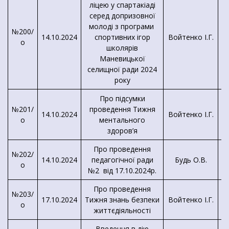
ліцею у спартакіаді
серед допризовної
молоді з програми
№200/
14.10.2024
спортивних ігор
Войтенко І.Г.
З
о
школярів
Маневицької
селищної ради 2024
року
Про підсумки
№201/
проведення Тижня
14.10.2024
Войтенко І.Г.
о
ментального
здоров’я
Про проведення
№202/
14.10.2024
педагогічної ради
Будь О.В.
о
№2 від 17.10.2024р.
Про проведення
№203/
17.10.2024
Тижня знань безпеки
Войтенко І.Г.
о
К
життєдіяльності
Введення в дію