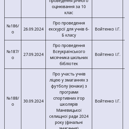
проведення річного
оцінювання за 10
клас
Про проведення
№186/
26.09.2024
екскурсії для учнів 6-
Войтенко І.Г.
о
Б класу
Про проведення
№187/
Всеукраїнського
27.09.2024
Войтенко І.Г.
о
місячника шкільних
бібліотек
Про участь учнів
ліцею у змаганнях з
футболу (юнаки) з
програми
№188/
спортивних ігор
30.09.2024
Войтенко І.Г.
о
школярів
Маневицької
селищної ради 2024
року (фінальні
змагання)