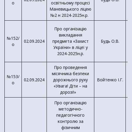
о
освітньому процесі
п
Маневицького ліцею
№2 н 2024-2025н.р.
Про організацію
викладання
№152/
02.09.2024
предмета «Захист
Будь О.В.
о
України» в ліцеї у
2024-2025н.р.
Про проведення
місячника безпеки
№153/
02.09.2024
дорожнього руху
Войтенко І.Г.
о
«Увага! Діти – на
дорозі!»
Про організацію
методично-
педагогічного
контролю за
фізичним