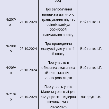
році
Про запобігання
випадкам дитячого
№207/
травмування під час
21.10.2024
Войтенко І.Г.
о
осінніх канікул
К
2024/2025
навчального року
Про проведення
№208/
25.10.2024
екскурсії для учнів 4-
Войтенко І.Г.
о
Б класу
Про участь в
№209/
обласних змаганнях
Войтенко І.Г.
25.10.2024
о
«Волинська січ –
2024» рою ліцею
Про участь учнів
Маневицького ліцею
№210/
28.10.2024
№2 у проєкті «Ядерна
Лазарук Т.В.
о
школа» РАЕС
2024/2025