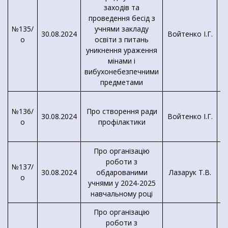
заходів та
проведення бесід з
№135/
учнями закладу
30.08.2024
Войтенко І.Г.
о
освіти з питань
К
уникнення ураження
мінами і
вибухонебезпечними
предметами
№136/
Про створення ради
30.08.2024
Войтенко І.Г.
о
профілактики
Про організацію
роботи з
№137/
30.08.2024
обдарованими
Лазарук Т.В.
о
учнями у 2024-2025
навчальному році
Про організацію
роботи з