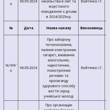
06.09.2024
насильства в сім’ї та
Войтенко І.Г.
о
жорстокого
поводження з дітьми
в 2024/2025н.р.
В
№
Дата
Назва наказу
Виконавець
Про заборону
тютюнопаління,
паління електронних
сигарет, вживання
алкогольних,
№169/
наркотичних,
06.09.2024
Войтенко І.Г.
о
психотропних
речовин та
пропаганду
здорового способу
життя серед
учнівської молоді
Про організацію