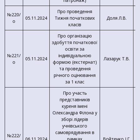
патронаж)
Про проведення
№220/
05.11.2024
Тижня початкових
Доля Л.В.
о
класів
Про організацію
здобуття початкової
освіти за
№221/
індивідуальною
05.11.2024
Лазарук Т.В.
о
формою (екстернат)
та проведення
річного оцінювання
П
за 1 клас
Про участь
представників
куреня імені
Олександра Філона у
зборі лідерів
учнівського
самоврядування в
№222/
06.11.2024
рамках
Войтенко І.Г.