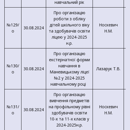
навчальний рік
Про організацію
роботи з обліку
№129/
дітей шкільного віку
Носкевич
30.08.2024
о
та здобувачів освіти
Н.М.
Л
ліцею у 2024-2025
Л
н.р.
Про організацію
екстернатної форми
№130/
навчання в
30.08.2024
Лазарук Т.В.
о
Маневицькому ліцеї
№2 у 2024-2025
навчальному році
Про організацію
вивчення предметів
№131/
на профільному рівні
Носкевич
30.08.2024
о
здобувачів освіти
Н.М.
10-х та 11-х класів у
2024-2025н.р.