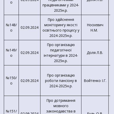
о
працівниками у 2024-
2025н.р.
Про здійснення
№148/
моніторингу якості
Носкевич
02.09.2024
о
освітнього процесу у
Н.М.
2024-2025н.р.
Про організацію
Д
№149/
педагогічної
М
02.09.2024
Доля Л.В.
о
інтернатури в 2024-
2025н.р.
Про організацію
№150/
02.09.2024
роботи пансіону в
Войтенко І.Г.
о
2024-2025н.р.
З
Про дотримання
мовного
№151/
законодавства в
02.09.2024
Будь О.В.