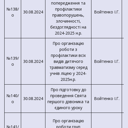
попередження та
№138/
профілактики
30.08.2024
Войтенко І.Г.
о
правопорушень,
злочинності,
бездоглядності на
2024-2025 н.р.
Про організацію
роботи з
профілактики всіх
№139/
30.08.2024
видів дитячого
Войтенко І.Г.
о
травматизму серед
учнів ліцею у 2024-
2025н.р.
Про підготовку до
№140/
проведення Свята
30.08.2024
Войтенко І.Г.
о
першого дзвоника та
К
єдиного уроку
Про організацію
№141/
роботи груп