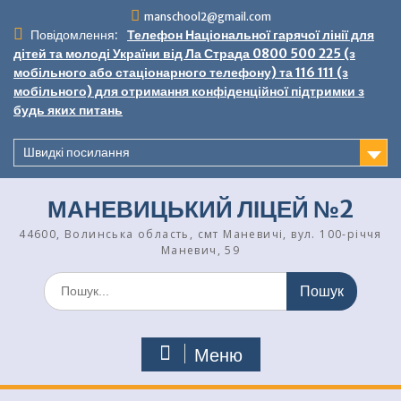
Перейти
manschool2@gmail.com
до
Повідомлення:
Телефон Національної гарячої лінії для
вмісту
дітей та молоді України від Ла Страда 0800 500 225 (з
мобільного або стаціонарного телефону) та 116 111 (з
мобільного) для отримання конфіденційної підтримки з
будь яких питань
Швидкі посилання
МАНЕВИЦЬКИЙ ЛІЦЕЙ №2
44600, Волинська область, смт Маневичі, вул. 100-річчя
Маневич, 59
Шукати:
Меню