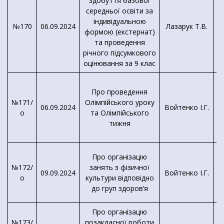
здобуття базової
середньої освіти за
індивідуальною
№170
06.09.2024
Лазарук Т.В.
формою (екстернат)
та проведення
річного підсумкового
оцінювання за 9 клас
Про проведення
№171/
Олімпійського уроку
06.09.2024
Войтенко І.Г.
о
та Олімпійського
тижня
П
Про організацію
№172/
занять з фізичної
09.09.2024
Войтенко І.Г.
о
культури відповідно
до груп здоров’я
Про організацію
№173/
позакласної роботи