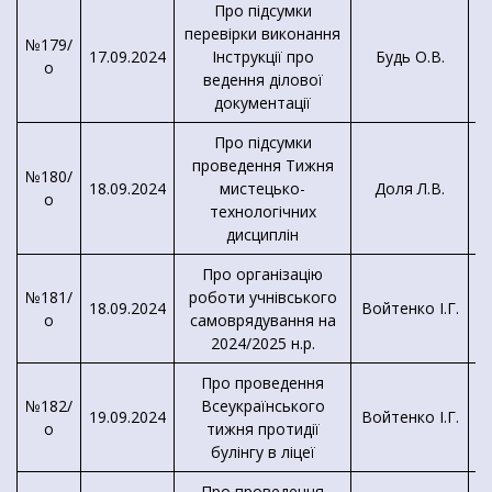
Про підсумки
перевірки виконання
№179/
17.09.2024
Інструкції про
Будь О.В.
о
ведення ділової
документації
Про підсумки
проведення Тижня
№180/
18.09.2024
мистецько-
Доля Л.В.
о
технологічних
дисциплін
Про організацію
№181/
роботи учнівського
18.09.2024
Войтенко І.Г.
о
самоврядування на
2024/2025 н.р.
Про проведення
№182/
Всеукраїнського
19.09.2024
Войтенко І.Г.
о
тижня протидії
булінгу в ліцеї
Про проведення