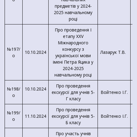
м
предметів у 2024-
2025 навчальному
році
Про проведення I
етапу XXV
Міжнародного
№197/
конкурсу з
10.10.2024
Лазарук Т.В.
о
української мови
імені Петра Яцика у
2024-2025
навчальному році
Про проведення
№198/
10.10.2024
екскурсії для учнів 5-
Войтенко І.Г.
о
Г класу
Про проведення
№199/
11.10.2024
екскурсії для учнів 5-
Войтенко І.Г.
о
Б класу
Про участь учнів