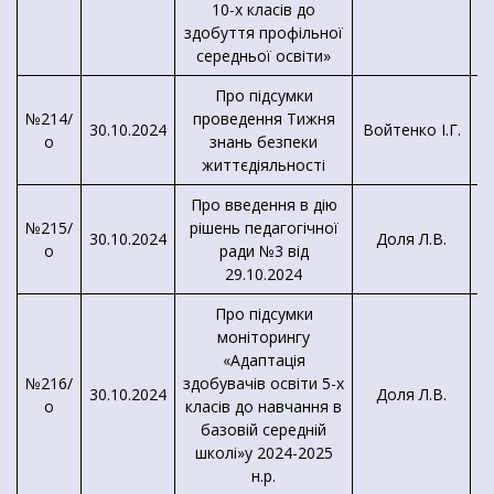
10-х класів до
здобуття профільної
середньої освіти»
Про підсумки
№214/
проведення Тижня
30.10.2024
Войтенко І.Г.
о
знань безпеки
К
життєдіяльності
Про введення в дію
№215/
рішень педагогічної
30.10.2024
Доля Л.В.
о
ради №3 від
29.10.2024
Про підсумки
моніторингу
«Адаптація
Д
№216/
здобувачів освіти 5-х
М
30.10.2024
Доля Л.В.
о
класів до навчання в
К
базовій середній
школі»у 2024-2025
н.р.