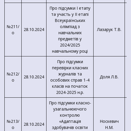
Про підсумки I етапу
та участь у II етапі
Всеукраїнських
№211/
олімпіад з
28.10.2024
Лазарук Т.В.
о
навчальних
м
предметів у
2024/2025
навчальному році
Про підсумки
перевірки класних
№212/
журналів та
28.10.2024
Доля Л.В.
о
особових справ 1-4
класів на початок
2024-2025 н.р.
Про підсумки класно-
узагальнюючого
контролю
№213/
«Адаптація
Носкевич
28.10.2024
о
здобувачів освіти
Н.М.