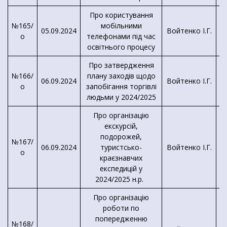
Про користування
№165/
мобільними
05.09.2024
Войтенко І.Г.
о
телефонами під час
освітнього процесу
Про затвердження
№166/
плану заходів щодо
06.09.2024
Войтенко І.Г.
о
запобігання торгівлі
людьми у 2024/2025
Про організацію
екскурсій,
подорожей,
№167/
06.09.2024
туристсько-
Войтенко І.Г.
о
К
краєзнавчих
експедицій у
2024/2025 н.р.
Про організацію
роботи по
попередженню
№168/