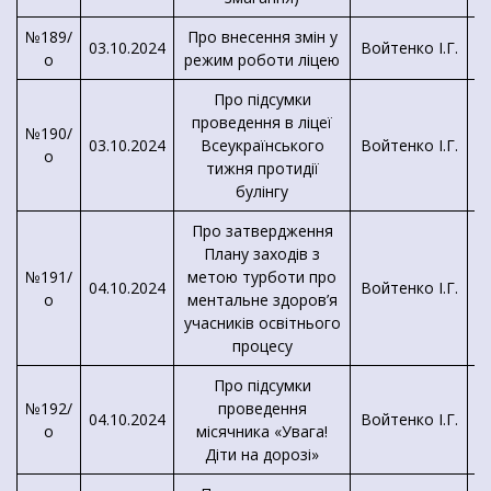
№189/
Про внесення змін у
03.10.2024
Войтенко І.Г.
о
режим роботи ліцею
Про підсумки
проведення в ліцеї
№190/
03.10.2024
Всеукраїнського
Войтенко І.Г.
о
тижня протидії
булінгу
Про затвердження
Плану заходів з
№191/
метою турботи про
04.10.2024
Войтенко І.Г.
о
ментальне здоров’я
учасників освітнього
процесу
Про підсумки
№192/
проведення
04.10.2024
Войтенко І.Г.
о
місячника «Увага!
К
Діти на дорозі»