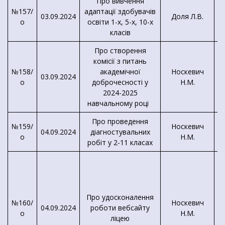
Про вивчення
№157/
адаптації здобувачів
Д
03.09.2024
Доля Л.В.
о
освіти 1-х, 5-х, 10-х
класів
Про створення
комісії з питань
№158/
академічної
Носкевич
03.09.2024
о
доброчесності у
Н.М.
м
2024-2025
навчальному році
Про проведення
№159/
Носкевич
04.09.2024
діагностувальних
Л
о
Н.М.
робіт у 2-11 класах
Л
Л
Про удосконалення
№160/
Носкевич
04.09.2024
роботи вебсайту
о
Н.М.
ліцею