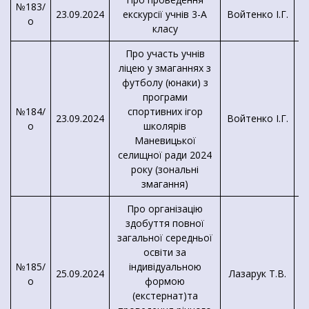
№183/
23.09.2024
екскурсії учнів 3-А
Войтенко І.Г.
о
класу
Про участь учнів
ліцею у змаганнях з
футболу (юнаки) з
програми
№184/
спортивних ігор
23.09.2024
Войтенко І.Г.
о
школярів
Маневицької
селищної ради 2024
року (зональні
змагання)
Про організацію
здобуття повної
загальної середньої
освіти за
№185/
індивідуальною
25.09.2024
Лазарук Т.В.
о
формою
(екстернат)та