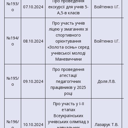
Про проведення
№193/
07.10.2024
екскурсії для учнів 5-
Войтенко І.Г.
о
А,5-в класів
Про участь учнів
ліцею у змаганнях зі
спортивного
№194/
08.10.2024
орієнтування
Войтенко І.Г.
о
«Золота осінь» серед
учнівської молоді
Маневиччини
Про проведення
атестації
№195/
Д
09.10.2024
педагогічних
Доля Л.В.
о
м
працівників у 2025
році
Про участь у I-II
етапах
Всеукраїнських
№196/
учнівських олімпіад з
10.10.2024
Лазарук Т.В.
о
навчальних