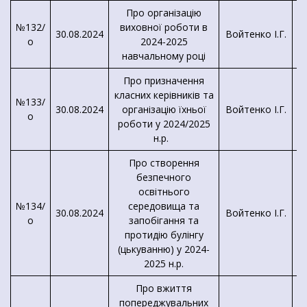
Про організацію
№132/
виховної роботи в
30.08.2024
Войтенко І.Г.
о
2024-2025
К
навчальному році
Про призначення
класних керівників та
№133/
30.08.2024
організацію їхньої
Войтенко І.Г.
о
К
роботи у 2024/2025
н.р.
Про створення
безпечного
освітнього
№134/
середовища та
30.08.2024
Войтенко І.Г.
о
запобігання та
протидію булінгу
(цькуванню) у 2024-
2025 н.р.
Про вжиття
попереджувальних