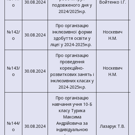
30.08.2024
Войтенко І.Г.
о
подовженого дня у
2024/2025н.р.
Про організацію
№142/
інклюзивної форми
Носкевич
30.08.2024
о
здобуття освіти у
Н.М.
ліцеї у 2024-2025н.р.
Про організацію
проведення
№143/
корекційно-
Носкевич
30.08.2024
о
розвиткових занять і
Н.М.
інклюзивних класах у
2024-2025н.р.
Про організацію
навчання учня 10-Б
класу Турика
Максима
№144/
Андрійовича за
30.08.2024
Лазарук Т.В.
о
індивідуальною