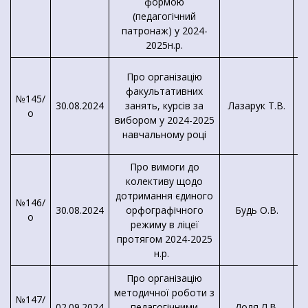
формою
(педагогічний
патронаж) у 2024-
2025н.р.
Про організацію
факультативних
№145/
30.08.2024
занять, курсів за
Лазарук Т.В.
о
К
вибором у 2024-2025
навчальному році
Про вимоги до
колективу щодо
дотримання єдиного
№146/
30.08.2024
орфографічного
Будь О.В.
о
режиму в ліцеї
протягом 2024-2025
н.р.
Про організацію
методичної роботи з
Д
№147/
02.09.2024
педагогічними
Доля Л.В.