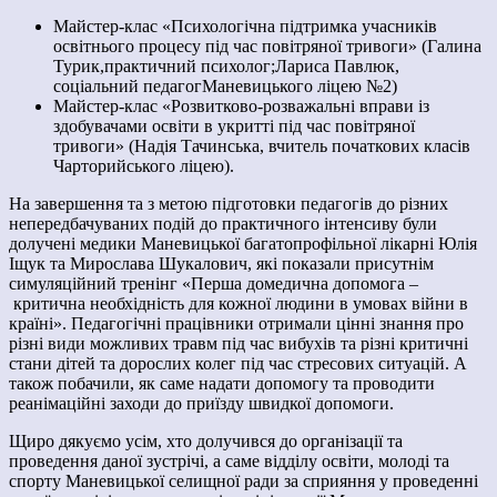
Майстер-клас «Психологічна підтримка учасників
освітнього процесу під час повітряної тривоги» (Галина
Турик,практичний
психолог;Лариса Павлюк,
соціальний педагогМаневицького ліцею №2)
Майстер-клас «Розвитково-розважальні вправи із
здобувачами освіти в укритті під час повітряної
тривоги» (Надія Тачинська,
вчитель початкових класів
Чарторийського ліцею).
На завершення та з метою підготовки педагогів до різних
непередбачуваних подій до практичного інтенсиву були
долучені медики Маневицької багатопрофільної лікарні Юлія
Іщук та Мирослава Шукалович, які показали присутнім
симуляційний тренінг «Перша домедична допомога –
критична необхідність для кожної людини в умовах війни в
країні».
Педагогічні працівники отримали цінні знання про
різні види можливих травм під час вибухів та різні критичні
стани дітей та дорослих колег під час стресових ситуацій. А
також побачили, як саме надати допомогу та проводити
реанімаційні заходи до приїзду швидкої допомоги.
Щиро дякуємо усім, хто долучився до організації та
проведення даної зустрічі, а саме відділу освіти, молоді та
спорту Маневицької селищної ради за сприяння у проведенні