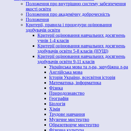
Положення про внутрішню систему забезпечення
якості освіти
Положення про академічну доброчесність
Положення
Критерії, правила і процедури оцінювання
здобувачів освіти
Критерії оцінювання навчальних досягнень
учнів 1-4 класів
Критерії оцінювання навчальних досягнень
здобувачів освіти 5-8 класів (НУШ)
Критерії оцінювання навчальних досягнень
здобувачів освіти 9-11 класів
Українська мова та л-ра, зарубіжна л-ра
Англійська мова
Історія України, всесвітня історія
Математика, інформатика
Фізика
Природознавство
Географія
Біологія
Хімія
Трудове навчання
Музичне мистецтво
Образотворче мистецтво
Фізична культура