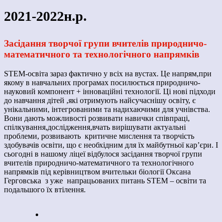
2021-2022н.р.
Засідання творчої групи вчителів природничо-
математичного та технологічного напрямків
STEM-освіта зараз фактично у всіх на вустах. Це напрям,при
якому в навчальних програмах посилюється природничо-
науковий компонент + інноваційні технології. Ці нові підходи
до навчання дітей ,які отримують найсучаснішу освіту, є
унікальними, інтегрованими та надихаючими для учнівства.
Вони дають можливості розвивати навички співпраці,
спілкування,дослідження,вчать вирішувати актуальні
проблеми, розвивають критичне мислення та творчість
здобувачів освіти, що є необхідним для їх майбутньої кар’єри. І
сьогодні в нашому ліцеї відбулося засідання творчої групи
вчителів природничо-математичного та технологічного
напрямків під керівництвом вчительки біології Оксана
Герговська з уже напрацьованих питань STEM – освіти та
подальшого їх втілення.