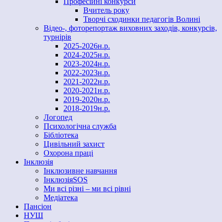
Професійні конкурси
Вчитель року
Творчі сходинки педагогів Волині
Відео-, фоторепортаж виховних заходів, конкурсів,
турнірів
2025-2026н.р.
2024-2025н.р.
2023-2024н.р.
2022-2023н.р.
2021-2022н.р.
2020-2021н.р.
2019-2020н.р.
2018-2019н.р.
Логопед
Психологічна служба
Бібліотека
Цивільний захист
Охорона праці
Інклюзія
Інклюзивне навчання
ІнклюзіяSOS
Ми всі різні – ми всі рівні
Медіатека
Пансіон
НУШ