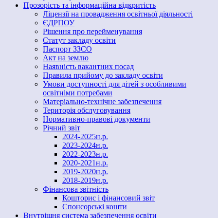
Прозорість та інформаційна відкритість
Ліцензії на провадження освітньої діяльності
ЄДРПОУ
Рішення про перейменування
Статут закладу освіти
Паспорт ЗЗСО
Акт на землю
Наявність вакантних посад
Правила прийому до закладу освіти
Умови доступності для дітей з особливими
освітніми потребами
Матеріально-технічне забезпечення
Територія обслуговування
Нормативно-правові документи
Річний звіт
2024-2025н.р.
2023-2024н.р.
2022-2023н.р.
2020-2021н.р.
2019-2020н.р.
2018-2019н.р.
Фінансова звітність
Кошторис і фінансовий звіт
Спонсорські кошти
Внутрішня система забезпечення освіти