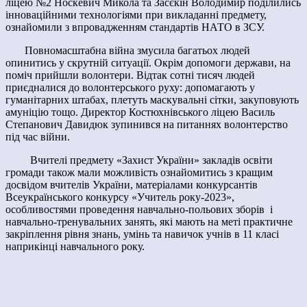
ліцею №2 Носкевич Микола та Засєкін Володимир поділились
інноваційними технологіями при викладанні предмету,
ознайомили з впровадженням стандартів НАТО в ЗСУ.
Повномасштабна війна змусила багатьох людей
опинитись у скрутній ситуації. Окрім допомоги держави, на
поміч прийшли волонтери. Відтак сотні тисяч людей
приєдналися до волонтерського руху: допомагають у
гуманітарних штабах, плетуть маскувальні сітки, закуповують
амуніцію тощо. Директор Костюхнівського ліцею Василь
Степанович Давидюк зупинився на питаннях волонтерство
під час війни.
Вчителі предмету «Захист України» закладів освіти
громади також мали можливість ознайомитись з кращим
досвідом вчителів України, матеріалами конкурсантів
Всеукраїнського конкурсу «Учитель року-2023»,
особливостями проведення навчально-польових зборів і
навчально-тренувальних занять, які мають на меті практичне
закріплення рівня знань, умінь та навичок учнів в 11 класі
наприкінці навчального року.