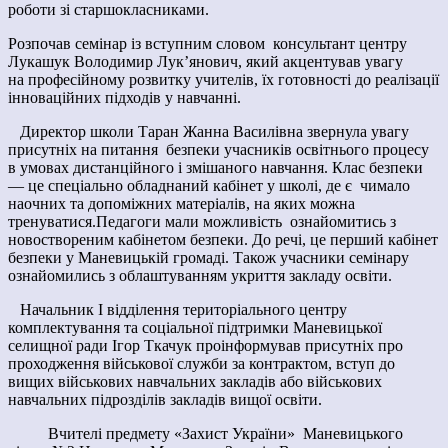
роботи зі старшокласниками.
Розпочав семінар із вступним словом консультант центру
Лукашук Володимир Лук’янович, який акцентував увагу
на професійному розвитку учителів, їх готовності до реалізації
інноваційних підходів у навчанні.
Директор школи Таран Жанна Василівна звернула увагу
присутніх на питання безпеки учасників освітнього процесу
в умовах дистанційного і змішаного навчання. Клас безпеки
— це спеціально обладнаний кабінет у школі, де є чимало
наочних та допоміжних матеріалів, на яких можна
тренуватися.Педагоги мали можливість ознайомитись з
новоствореним кабінетом безпеки. До речі, це перший кабінет
безпеки у Маневицькій громаді. Також учасники семінару
ознайомились з облаштуванням укриття закладу освіти.
Начальник І відділення територіального центру
комплектування та соціальної підтримки Маневицької
селищної ради Ігор Ткачук проінформував присутніх про
проходження військової служби за контрактом, вступ до
вищих військових навчальних закладів або військових
навчальних підрозділів закладів вищої освіти.
Вчителі предмету «Захист України» Маневицького