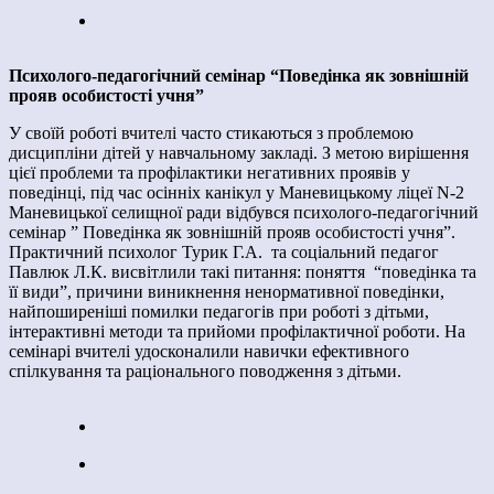
Психолого-педагогічний семінар “Поведінка як зовнішній
прояв особистості учня”
У своїй роботі вчителі часто стикаються з проблемою
дисципліни дітей у навчальному закладі. З метою вирішення
цієї проблеми та профілактики негативних проявів у
поведінці, під час осінніх канікул у Маневицькому ліцеї N-2
Маневицької селищної ради відбувся психолого-педагогічний
семінар ” Поведінка як зовнішній прояв особистості учня”.
Практичний психолог Турик Г.А. та соціальний педагог
Павлюк Л.К. висвітлили такі питання: поняття “поведінка та
її види”, причини виникнення ненормативної поведінки,
найпоширеніші помилки педагогів при роботі з дітьми,
інтерактивні методи та прийоми профілактичної роботи. На
семінарі вчителі удосконалили навички ефективного
спілкування та раціонального поводження з дітьми.