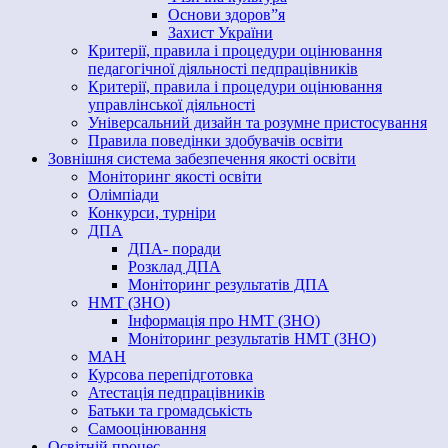
Основи здоров”я
Захист України
Критерії, правила і процедури оцінювання
педагогічної діяльності педпрацівників
Критерії, правила і процедури оцінювання
управлінської діяльності
Універсальний дизайн та розумне пристосування
Правила поведінки здобувачів освіти
Зовнішня система забезпечення якості освіти
Моніторинг якості освіти
Олімпіади
Конкурси, турніри
ДПА
ДПА- поради
Розклад ДПА
Моніторинг результатів ДПА
НМТ (ЗНО)
Інформація про НМТ (ЗНО)
Моніторинг результатів НМТ (ЗНО)
МАН
Курсова перепідготовка
Атестація педпрацівників
Батьки та громадськість
Самооцінювання
Освітній процес