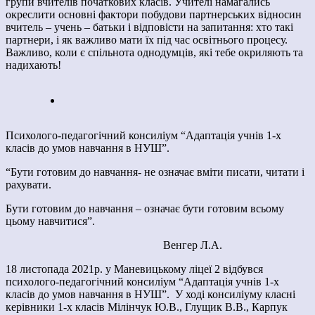
групи вчителів початкових класів. Учителі намагались
окреслити основні фактори побудови партнерських відносин
вчитель – учень – батьки і відповісти на запитання: хто такі
партнери, і як важливо мати їх під час освітнього процесу.
Важливо, коли є спільнота однодумців, які тебе окриляють та
надихають!
Психолого-педагогічний консиліум “Адаптація учнів 1-х
класів до умов навчання в НУШ”.
“Бути готовим до навчання- не означає вміти писати, читати і
рахувати.
Бути готовим до навчання – означає бути готовим всьому
цьому навчитися”.
Венгер Л.А.
18 листопада 2021р. у Маневицькому ліцеї 2 відбувся
психолого-педагогічний консиліум “Адаптація учнів 1-х
класів до умов навчання в НУШ”. У ході консиліуму класні
керівники 1-х класів Мілінчук Ю.В., Глущик В.В., Карпук