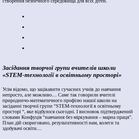
створення безпечного середовища для всіх дітей.
Засідання творчої групи вчителів школи
«STEM-технології в освітньому просторі»
Усім відомо, що зацікавити сучасних учнів до навчання
непросто, але можливо… Саме так говорили вчителі
природничо-математичного профілю нашої школи на
засіданні творчої групи “STEM-технології в освітньому
просторі “, яке відбулося сьогодні. І висновок підтверджений
словами Конфуція “навчання без міркування – марна праця”.
План дій скориговано, результативності нам, колеги та
здобувачі освіти…