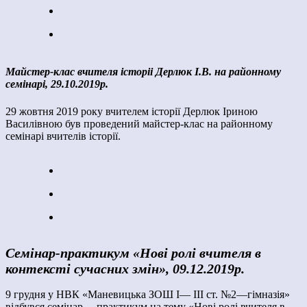
Майстер-клас вчителя історіі Дерлюк І.В. на районному
семінарі, 29.10.2019р.
29 жовтня 2019 року вчителем історії Дерлюк Іриною
Василівною був проведений майстер-клас на районному
семінарі вчителів історії.
Семінар-практикум «Нові ролі вчителя в
контексті сучасних змін», 09.12.2019р.
9 грудня у НВК «Маневицька ЗОШ І— ІІІ ст. №2—гімназія»
відбувся семінар— практикум на тему «Нові ролі вчителя в