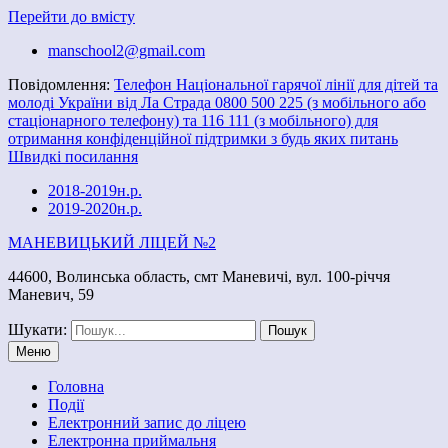
Перейти до вмісту
manschool2@gmail.com
Повідомлення:
Телефон Національної гарячої лінії для дітей та
молоді України від Ла Страда 0800 500 225 (з мобільного або
стаціонарного телефону) та 116 111 (з мобільного) для
отримання конфіденційної підтримки з будь яких питань
Швидкі посилання
2018-2019н.р.
2019-2020н.р.
МАНЕВИЦЬКИЙ ЛІЦЕЙ №2
44600, Волинська область, смт Маневичі, вул. 100-річчя
Маневич, 59
Шукати:
Меню
Головна
Події
Електронний запис до ліцею
Електронна приймальня