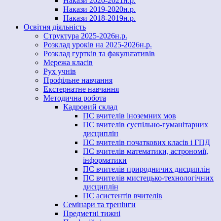
Накази 2020-2021н.р.
Накази 2019-2020н.р.
Накази 2018-2019н.р.
Освітня діяльність
Структура 2025-2026н.р.
Розклад уроків на 2025-2026н.р.
Розклад гуртків та факультативів
Мережа класів
Рух учнів
Профільне навчання
Екстернатне навчання
Методична робота
Кадровий склад
ПС вчителів іноземних мов
ПС вчителів суспільно-гуманітарних
дисциплін
ПС вчителів початкових класів і ГПД
ПС вчителів математики, астрономії,
інформатики
ПС вчителів природничих дисциплін
ПС вчителів мистецько-технологічних
дисциплін
ПС асистентів вчителів
Семінари та тренінги
Предметні тижні