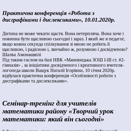
Практична конференція «Робота з
дисграфіками і дислексиками», 10.01.2020р.
Дитина не може чекати щастя. Вона нетерпляча. Вона хоче і
повинна бути щасливою сьогодні і зараз. І який же я педагог,
якщо кожна секунда спілкування зі мною не робить її
щасливою, і радісною і, звичайно ж, розумною і досвідченою?
Шалва Амонашвілі
Під таким гаслом на базі НВК «Маневицька ЗОШ І-ІІІ ст. #2-
гімназія» , за ініціативи досвідченого і креативного вчителя-
логопеда школи Ващук Наталії Ігорівни, 10 січня 2020р.
відбулася практична конференція «Особливості роботи з
дисграфіками та дислексиками».
Семінар-тренінг для учителів
математики району «Творчий урок
математики: який він сьогодні»