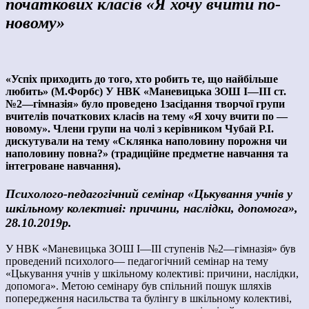
початкових класів «Я хочу вчити по-
новому»
«Успіх приходить до того, хто робить те, що найбільше
любить» (М.Форбс) У НВК «Маневицька ЗОШ І—ІІІ ст.
№2—гімназія» було проведено 1засідання творчої групи
вчителів початкових класів на тему «Я хочу вчити по —
новому». Члени групи на чолі з керівником Чубай Р.І.
дискутували на тему «Склянка наполовину порожня чи
наполовину повна?» (традиційне предметне навчання та
інтегроване навчання).
Психолого-педагогічний семінар «Цькування учнів у
шкільному колективі: причини, наслідки, допомога»,
28.10.2019р.
У НВК «Маневицька ЗОШ І—ІІІ ступенів №2—гімназія» був
проведений психолого— педагогічний семінар на тему
«Цькування учнів у шкільному колективі: причини, наслідки,
допомога». Метою семінару був спільний пошук шляхів
попередження насильства та булінгу в шкільному колективі,