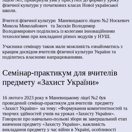
фізичної культури у початкових класах Нової української
школи.
Вчителі фізичної культури Маневицького ліцею №2 Носкевич
Микола Миколайович та Засєкін Володимир
Володимирович поділились із колегами інноваційними
технологіями при викладанні різних модулів у НУШ.
Учасники семінару також мали можливість ознайомитись з
кращим досвідом вчителів фізичної культури України та
поділитись власними напрацюваннями.
Семінар-практикум для вчителів
предмету «Захист України»
16 лютого 2023 року в Маневицькому ліцеї №2 був
проведений семінар-практикум для вчителів предмету
«Захист України» на тему: «Формування компетентностей та
творчих здібностей учнів на уроках «Захисту України».
Говорили про навчально-польові збори як завершальний етап
вивчення предмету «Захисту України», важливість
викладання предмету у час війни в Україні, особливості