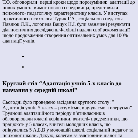
Т.О. обговорили перші кроки щодо порозуміння: адаптації до
нових умов та вимог нового середовища, представили
психолого- педагогічну характеристику класів. У виступах
практичного психолога Турик Г.А., соціального педагога
Павлюк Л.К., логопеда Ващук Н.І. були зазначені результати
діагностичних досліджень.Фахівці надали свої рекомендації
щодо продовження створення оптимальних умов для 100%
адаптації учнів.
Круглий стіл “Адаптація учнів 5-х класів до
навчання у середній школі”
Сьогодні було проведено засідання круглого столу: ”
Адаптація учнів 5 класу – розуміємо, відчуваємо, толеруємо”.
Труднощі адаптаційного періоду п’ятикласників
обговорювали класні керівники, вчителі- предметники, що
працюють у 5 класах, вчителі молодших класів, що
опікувались 5 А,Б,В у молодшій школі, соціальний педагог та
психолог школи. Дякую, колегам за змістовний діалог та