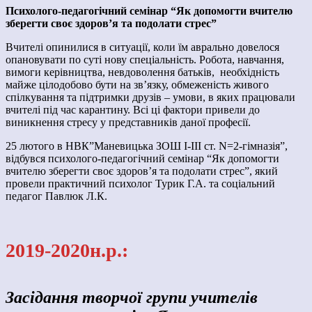
Психолого-педагогічний семінар “Як допомогти вчителю
зберегти своє здоров’я та подолати стрес”
Вчителі опинилися в ситуації, коли їм аврально довелося
опановувати по суті нову спеціальність. Робота, навчання,
вимоги керівництва, невдоволення батьків, необхідність
майже цілодобово бути на зв’язку, обмеженість живого
спілкування та підтримки друзів – умови, в яких працювали
вчителі під час карантину. Всі ці фактори привели до
виникнення стресу у представників даної професії.
25 лютого в НВК”Маневицька ЗОШ І-ІІІ ст. N=2-гімназія”,
відбувся психолого-педагогічний семінар “Як допомогти
вчителю зберегти своє здоров’я та подолати стрес”, який
провели практичний психолог Турик Г.А. та соціальний
педагог Павлюк Л.К.
2019-2020н.р.:
Засідання творчої групи учителів