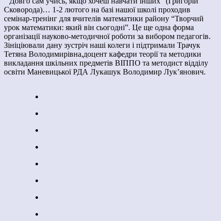
” Довго сам учись, якщо хочеш навчати інших” (Григорій
Сковорода)… 1-2 лютого на базі нашої школі проходив
семінар-тренінг для вчителів математики району “Творчий
урок математики: який він сьогодні”. Це ще одна форма
організації науково-методичної роботи за вибором педагогів.
Зініціювали дану зустріч наші колеги і підтримали Трачук
Тетяна Володимирівна,доцент кафедри теорії та методики
викладання шкільних предметів ВІППО та методист відділу
освіти Маневицької РДА Лукашук Володимир Лук’янович.