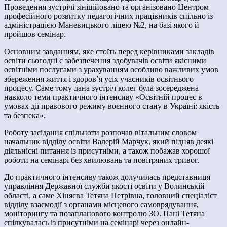
Проведення зустрічі зініційовано та організовано Центром
професійного розвитку педагогічних працівників спільно із
адміністрацією Маневицького ліцею №2, на базі якого й
пройшов семінар.
Основним завданням, яке стоїть перед керівниками закладів
освіти сьогодні є
забезпечення здобувачів освіти якісними
освітніми послугами з урахуванням особливо важливих умов
збереження життя і здоров’я усіх учасників освітнього
процесу. Саме тому дана зустріч колег була зосереджена
навколо теми практичного інтенсиву «Освітній процес в
умовах дії правового режиму воєнного стану в Україні: якість
та безпека».
Роботу засідання спільноти розпочав вітальним словом
начальник відділу освіти Валерій Марчук, який підняв деякі
діяльнісні питання із присутніми, а також
побажав хорошої
роботи на семінарі без хвилювань та повітряних тривог.
До практичного інтенсиву також долучилась представниця
управління Державної служби якості освіти у Волинській
області, а саме Хіняєва Тетяна Петрівна, головний спеціаліст
відділу взаємодії з органами місцевого самоврядування,
моніторингу та позапланового контролю ЗО. Пані Тетяна
спілкувалась із
присутніми на семінарі через онлайн-