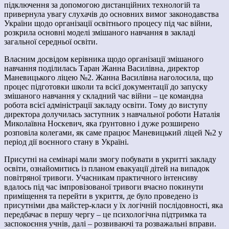
підключення за допомогою дистанційних технологій та
привернула увагу слухачів до основних вимог законодавства
України щодо організації освітнього процесу під час війни,
розкрила основні моделі змішаного навчання в закладі
загальної середньої освіти.
Власним досвідом керівника щодо організації змішаного
навчання поділилась Таран Жанна Василівна, директор
Маневицького ліцею №2. Жанна Василівна
наголосила, що
процес підготовки школи та всієї документації до запуску
змішаного навчання у складний час війни – це командна
робота всієї адміністрації закладу освіти. Тому до виступу
директора долучилась заступник з навчальної роботи Наталія
Миколаївна Носкевич, яка ґрунтовно і дуже розширено
розповіла колегами, як саме працює Маневицький ліцей №2 у
період дії воєнного стану в Україні.
Присутні на семінарі мали змогу побувати в укритті закладу
освіти, ознайомитись
із планом евакуації дітей на випадок
повітряної тривоги. Учасникам практичного інтенсиву
вдалось під час імпровізованої тривоги вчасно покинути
приміщення та перейти в укриття, де було проведено із
присутніми два майстер-класи у їх логічній послідовності, яка
передбачає в першу чергу – це психологічна підтримка та
заспокоєння учнів, далі – розвиваючі та розважальні вправи.