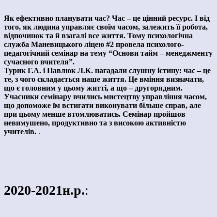
Як ефективно планувати час? Час – це цінний ресурс. І від
того, як людина управляє своїм часом, залежить її робота,
відпочинок та й взагалі все життя. Тому психологічна
служба Маневицького ліцею #2 провела психолого-
педагогічний семінар на тему “Основи тайм – менеджменту
сучасного вчителя”.
Турик Г.А. і Павлюк Л.К. нагадали слушну істину: час – це
те, з чого складається наше життя. Це вміння визначати,
що є головним у цьому житті, а що – другорядним.
Учасники семінару вчились мистецтву управління часом,
що допоможе їм встигати виконувати більше справ, але
при цьому менше втомлюватись. Семінар пройшов
невимушено, продуктивно та з високою активністю
учителів.
.
2020-2021н.р.
: