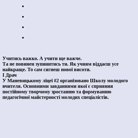
Учитись важко. А учити ще важче.
Та не повинен зупинитись ти. Як учням віддаєш усе
найкраще. То сам сягнеш нової висоти.
І Драч
У Маневицькому ліцеї #2 організовано Школу молодого
вчителя. Основними завданнями якої є сприяння
постійному творчому зростанню та формуванню
педагогічної майстерності молодих спеціалістів.