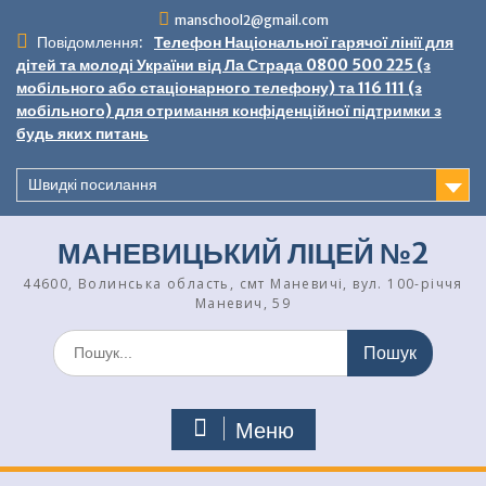
Перейти
manschool2@gmail.com
до
Повідомлення:
Телефон Національної гарячої лінії для
вмісту
дітей та молоді України від Ла Страда 0800 500 225 (з
мобільного або стаціонарного телефону) та 116 111 (з
мобільного) для отримання конфіденційної підтримки з
будь яких питань
Швидкі посилання
МАНЕВИЦЬКИЙ ЛІЦЕЙ №2
44600, Волинська область, смт Маневичі, вул. 100-річчя
Маневич, 59
Шукати:
Меню