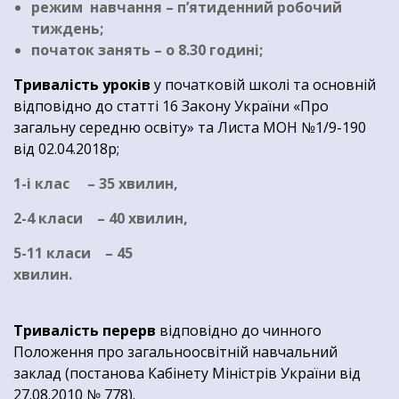
режим навчання – п’ятиденний робочий
тиждень;
початок занять – о 8.30 годині;
Тривалість уроків
у початковій школі та основній
відповідно до статті 16 Закону України «Про
загальну середню освіту» та Листа МОН №1/9-190
від 02.04.2018р;
1-і клас – 35 хвилин,
2-4 класи – 40 хвилин,
5-11 класи – 45
хвилин.
Тривалість перерв
відповідно до чинного
Положення про загальноосвітній навчальний
заклад (постанова Кабінету Міністрів України від
27.08.2010 № 778).