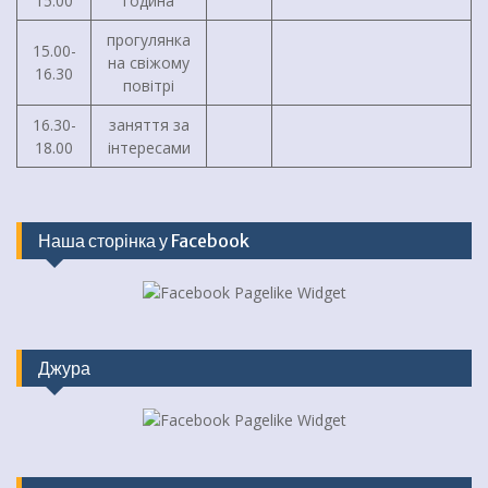
15.00
година
прогулянка
15.00-
на свіжому
16.30
повітрі
16.30-
заняття за
18.00
інтересами
Наша сторінка у Facebook
Джура