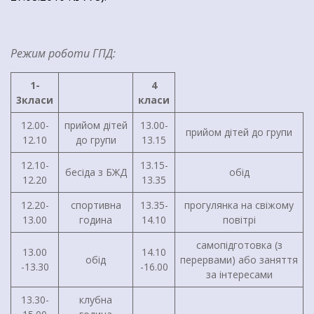
Режим роботи ГПД:
1-
4
3класи
класи
12.00-
прийом дітей
13.00-
прийом дітей до групи
12.10
до групи
13.15
12.10-
13.15-
бесіда з БЖД
обід
12.20
13.35
12.20-
спортивна
13.35-
прогулянка на свіжому
13.00
година
14.10
повітрі
самопідготовка (з
13.00
14.10
обід
перервами) або заняття
-13.30
-16.00
за інтересами
13.30-
клубна