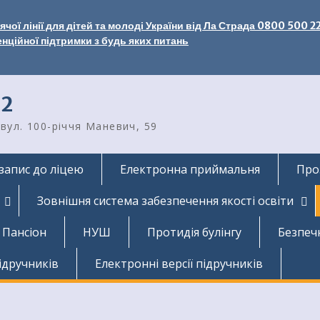
чої лінії для дітей та молоді України від Ла Страда 0800 500 2
енційної підтримки з будь яких питань
2
вул. 100-річчя Маневич, 59
запис до ліцею
Електронна приймальня
Про
Зовнішня система забезпечення якості освіти
Пансіон
НУШ
Протидія булінгу
Безпеч
ідручників
Електронні версії підручників