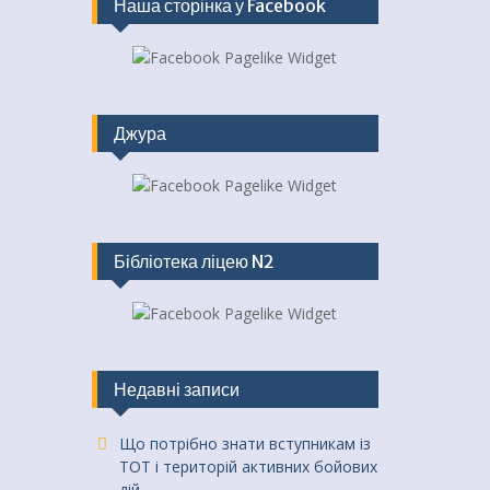
Наша сторінка у Facebook
Джура
Бібліотека ліцею N2
Недавні записи
Що потрібно знати вступникам із
ТОТ і територій активних бойових
дій