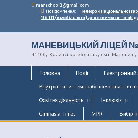
Перейти
manschool2@gmail.com
до
Повідомлення:
Телефон Національної гаря
вмісту
116 111 (з мобільного) для отримання конфід
МАНЕВИЦЬКИЙ ЛІЦЕЙ №
44600, Волинська область, смт Маневичі, 
Головна
Події
Електронний 
Внутрішня система забезпечення освіти
Освітня діяльність
Інклюзія
Gimnasia Times
МРІЯ
Вибір п