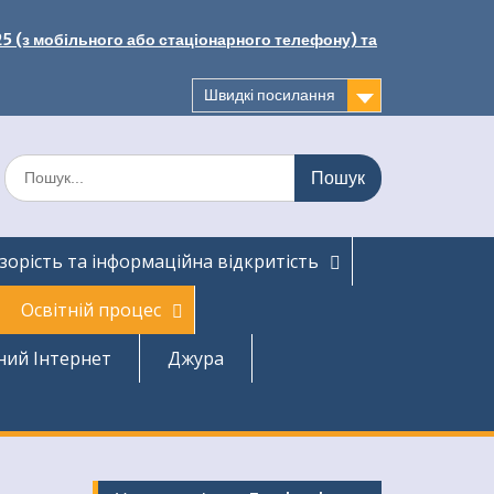
25 (з мобільного або стаціонарного телефону) та
Швидкі посилання
Шукати:
зорість та інформаційна відкритість
Освітній процес
ний Інтернет
Джура