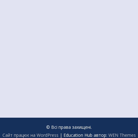
© Всі права захищені.
Сайт працює на WordPress
|
Education Hub автор:
WEN Themes