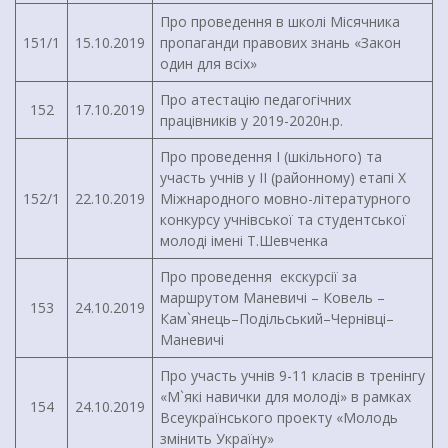
Про проведення в школі Місячника
151/1
15.10.2019
пропаганди правових знань «Закон
один для всіх»
Про атестацію педагогічних
152
17.10.2019
працівників у 2019-2020н.р.
Про проведення І (шкільного) та
участь учнів у ІІ (районному) етапі Х
152/1
22.10.2019
Міжнародного мовно-літературного
конкурсу учнівської та студентської
молоді імені Т.Шевченка
Про проведення екскурсії за
маршрутом Маневичі – Ковель –
153
24.10.2019
Кам`янець–Подільський–Чернівці–
Маневичі
Про участь учнів 9-11 класів в тренінгу
«М`які навички для молоді» в рамках
154
24.10.2019
Всеукраїнського проекту «Молодь
змінить Україну»