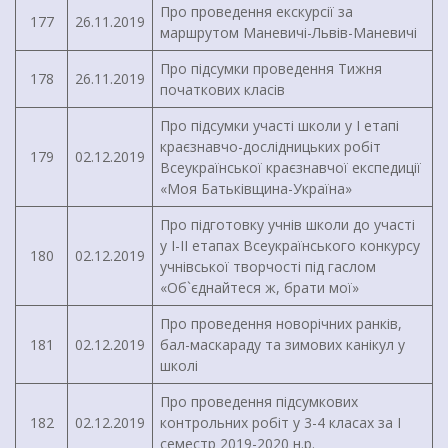
Про проведення екскурсії за
177
26.11.2019
маршрутом Маневичі-Львів-Маневичі
Про підсумки проведення Тижня
178
26.11.2019
початкових класів
Про підсумки участі школи у І етапі
краєзнавчо-дослідницьких робіт
179
02.12.2019
Всеукраїнської краєзнавчої експедиції
«Моя Батьківщина-Україна»
Про підготовку учнів школи до участі
у І-ІІ етапах Всеукраїнського конкурсу
180
02.12.2019
учнівської творчості під гаслом
«Об`єднайтеся ж, брати мої»
Про проведення новорічних ранків,
181
02.12.2019
бал-маскараду та зимових канікул у
школі
Про проведення підсумкових
182
02.12.2019
контрольних робіт у 3-4 класах за І
семестр 2019-2020 н.р.