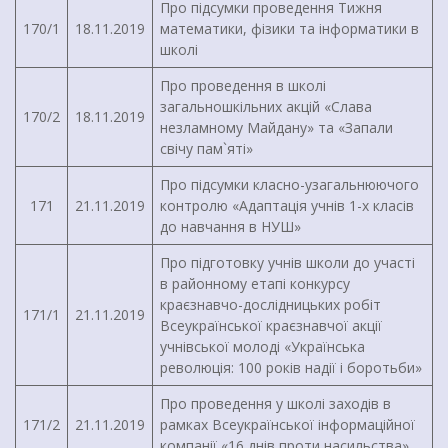
Про підсумки проведення Тижня
170/1
18.11.2019
математики, фізики та інформатики в
школі
Про проведення в школі
загальношкільних акцій «Слава
170/2
18.11.2019
незламному Майдану» та «Запали
свічу пам`яті»
Про підсумки класно-узагальнюючого
171
21.11.2019
контролю «Адаптація учнів 1-х класів
до навчання в НУШ»
Про підготовку учнів школи до участі
в районному етапі конкурсу
краєзнавчо-дослідницьких робіт
171/1
21.11.2019
Всеукраїнської краєзнавчої акції
учнівської молоді «Українська
революція: 100 років надії і боротьби»
Про проведення у школі заходів в
171/2
21.11.2019
рамках Всеукраїнської інформаційної
компанії «16 днів проти насильства»