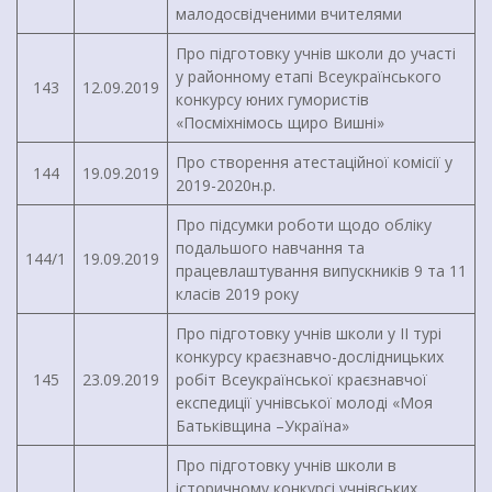
малодосвідченими вчителями
Про підготовку учнів школи до участі
у районному етапі Всеукраїнського
143
12.09.2019
конкурсу юних гумористів
«Посміхнімось щиро Вишні»
Про створення атестаційної комісії у
144
19.09.2019
2019-2020н.р.
Про підсумки роботи щодо обліку
подальшого навчання та
144/1
19.09.2019
працевлаштування випускників 9 та 11
класів 2019 року
Про підготовку учнів школи у ІІ турі
конкурсу краєзнавчо-дослідницьких
145
23.09.2019
робіт Всеукраїнської краєзнавчої
експедиції учнівської молоді «Моя
Батьківщина –Україна»
Про підготовку учнів школи в
історичному конкурсі учнівських