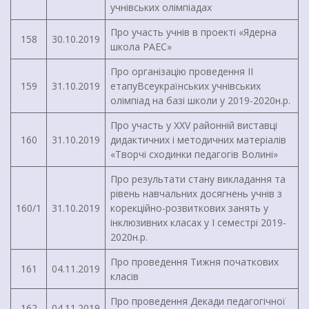
учнівських олімпіадах
Про участь учнів в проекті «Ядерна
158
30.10.2019
школа РАЕС»
Про організацію проведення ІІ
159
31.10.2019
етапуВсеукраїнських учнівських
олімпіад на базі школи у 2019-2020н.р.
Про участь у ХХV районній виставці
160
31.10.2019
дидактичних і методичних матеріалів
«Творчі сходинки педагогів Волині»
Про результати стану викладання та
рівень навчальних досягнень учнів з
160/1
31.10.2019
корекційно-розвиткових занять у
інклюзивних класах у І семестрі 2019-
2020н.р.
Про проведення Тижня початкових
161
04.11.2019
класів
Про проведення Декади педагогічної
162
04.11.2019