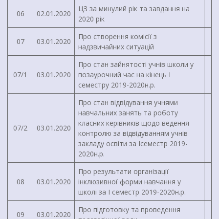
ЦЗ за минулий рік та завдання на
06
02.01.2020
2020 рік
Про створення комісії з
07
03.01.2020
надзвичайних ситуацій
Про стан зайнятості учнів школи у
07/1
03.01.2020
позаурочний час на кінець I
семестру 2019-2020н.р.
Про стан відвідування учнями
навчальних занять та роботу
класних керівників щодо ведення
07/2
03.01.2020
контролю за відвідуванням учнів
закладу освіти за Iсеместр 2019-
2020н.р.
Про результати організації
08
03.01.2020
інклюзивної форми навчання у
школі за І семестр 2019-2020н.р.
Про підготовку та проведення
09
03.01.2020