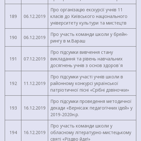
Про організацію екскурсії учнів 11
189
06.12.2019
класів до Київського національного
університету культури та мистецтв
Про участь команди школи у брейн-
190
06.12.2019
рингу в м.Вараш
Про підсумки вивчення стану
191
07.12.2019
викладання та рівень навчальних
досягнень учнів з основ здоровʾя
Про підсумки участі учнів школи в
192
11.12.2019
районному конкурсі української
патріотичної пісні «Срібні дзвіночки»
Про підсумки проведення методичної
193
16.12.2019
декади «Вернісаж педагогічних ідей» у
2019-2020н.р.
Про участь команди школи у
194
16.12.2019
обласному літературно-мистецькому
святі «Різдво йде!»