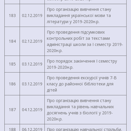
Про організацію вивчення стану
183
02.12.2019
викладання української мови та
літератури у 2019-2020н.р.
Про проведення підсумкових
контрольних робіт за текстами
184
02.12.2019
адміністрації школи за І семестр 2019-
2020н.р.
Про порядок закінчення І семестру
185
03.12.2019
2019-2020н.р.
Про проведення екскурсії учнів 7-В
186
03.12.2019
класу до районної бібліотеки для
дітей
Про організацію вивчення стану
викладання та рівень навчальних
187
04.12.2019
досягнень учнів з біології у 2019-
2020н.р.
188
06.12.2019
Про організацію навчальної стрільби.