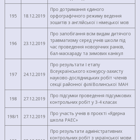
Про дотримання єдиного
195
18.12.2019
орфографічного режиму ведення
зошитів з англійської і німецької мов
Про запобігання всім видам дитячого
травматизму серед учнів школи під
196
23.12.2019
час проведення новорічних ранків,
бал-маскараду та зимових канікул
Про результати І етапу
Всеукраїнського конкурсу-захисту
197
24.12.2019
науково-дослідницьких робіт членів
секції районної філіїВолинської МАН
Про підсумки проведення підсумкових
198
27.12.2019
контрольних робіт у 3-4 класах
Про участь учнів в проєкті «Ядерна
198/1
27.12.2019
школа РАЕС»
Про результати адміністративних
контрольних робіт з української мови