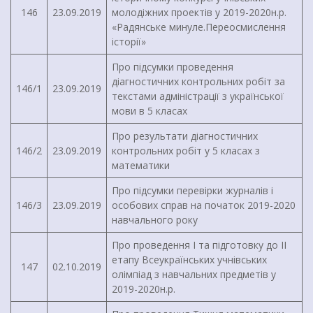
146
23.09.2019
молодіжних проектів у 2019-2020н.р.
«Радянське минуле.Переосмислення
історії»
Про підсумки проведення
діагностичних контрольних робіт за
146/1
23.09.2019
текстами адміністрації з української
мови в 5 класах
Про результати діагностичних
146/2
23.09.2019
контрольних робіт у 5 класах з
математики
Про підсумки перевірки журналів і
146/3
23.09.2019
особових справ на початок 2019-2020
навчального року
Про проведення І та підготовку до ІІ
етапу Всеукраїнських учнівських
147
02.10.2019
олімпіад з навчальних предметів у
2019-2020н.р.