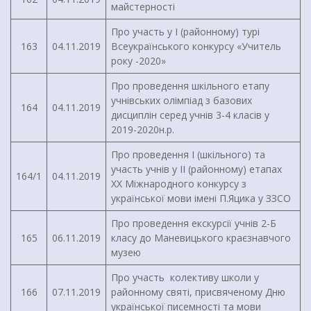
майстерності
Про участь у І (районному) турі
163
04.11.2019
Всеукраїнського конкурсу «Учитель
року -2020»
Про проведення шкільного етапу
учнівських олімпіад з базових
164
04.11.2019
дисциплін серед учнів 3-4 класів у
2019-2020н.р.
Про проведення І (шкільного) та
участь учнів у ІІ (районному) етапах
164/1
04.11.2019
ХХ Міжнародного конкурсу з
української мови імені П.Яцика у ЗЗСО
Про проведення екскурсії учнів 2-Б
165
06.11.2019
класу до Маневицького краєзнавчого
музею
Про участь колективу школи у
166
07.11.2019
районному святі, присвяченому Дню
української писемності та мови