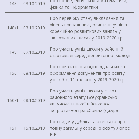
Про проведення Тижня математики,
148
03.10.2019
фізики та інформатики
Про перевірку стану викладання та
рівень навчальних досягнень учнів з
148/1
03.10.2019
корекційно-розвиткових занять у
інклюзивних класах у 2019-2020н.р.
Про участь учнів школи у районній
149
07.10.2019
спартакіаді серед допризовної молоді
Про призначення відповідальних за
150
08.10.2019
оформлення документів про освіту
учнів 9-х, 11-х класів у 2019-2020н.р.
Про участь учнів школи у старті
районного етапу Всеукраїнської
150/1
08.10.2019
дитячо-юнацької військово-
патріотичної гри «Сокіл» (Джура)
Про видачу дубліката атестата про
151
15.10.2019
повну загальну середню освіту Лопосі
В.В.