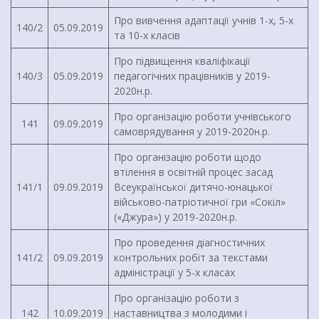
Про вивчення адаптації учнів 1-х, 5-х
140/2
05.09.2019
та 10-х класів
Про підвищення кваліфікації
140/3
05.09.2019
педагогічних працівників у 2019-
2020н.р.
Про організацію роботи учнівського
141
09.09.2019
самоврядування у 2019-2020н.р.
Про організацію роботи щодо
втілення в освітній процес засад
141/1
09.09.2019
Всеукраїнської дитячо-юнацької
військово-патріотичної гри «Сокіл»
(«Джура») у 2019-2020н.р.
Про проведення діагностичних
141/2
09.09.2019
контрольних робіт за текстами
адміністрації у 5-х класах
Про організацію роботи з
142
10.09.2019
наставництва з молодими і