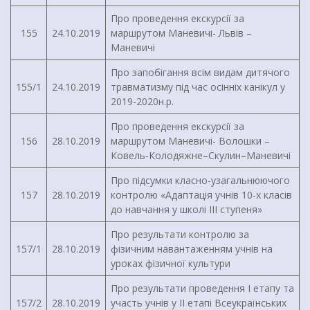
Про проведення екскурсії за
155
24.10.2019
маршрутом Маневичі- Львів –
Маневичі
Про запобігання всім видам дитячого
155/1
24.10.2019
травматизму під час осінніх канікул у
2019-2020н.р.
Про проведення екскурсії за
156
28.10.2019
маршрутом Маневичі- Волошки –
Ковель-Колодяжне–Скулин–Маневичі
Про підсумки класно-узагальнюючого
157
28.10.2019
контролю «Адаптація учнів 10-х класів
до навчання у школі ІІІ ступеня»
Про результати контролю за
157/1
28.10.2019
фізичним навантаженням учнів на
уроках фізичної культури
Про результати проведення І етапу та
157/2
28.10.2019
участь учнів у ІІ етапі Всеукраїнських