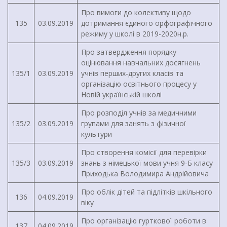
Про вимоги до колективу щодо
135
03.09.2019
дотримання єдиного орфографічного
режиму у школі в 2019-2020н.р.
Про затвердження порядку
оцінювання навчальних досягнень
135/1
03.09.2019
учнів перших-других класів та
організацію освітнього процесу у
Новій українській школі
Про розподіл учнів за медичними
135/2
03.09.2019
групами для занять з фізичної
культури
Про створення комісії для перевірки
135/3
03.09.2019
знань з німецької мови учня 9-Б класу
Приходька Володимира Андрійовича
Про облік дітей та підлітків шкільного
136
04.09.2019
віку
Про організацію гурткової роботи в
137
04.09.2019