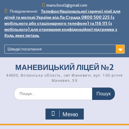
Перейти
manschool2@gmail.com
до
Повідомлення:
Телефон Національної гарячої лінії для
вмісту
дітей та молоді України від Ла Страда 0800 500 225 (з
мобільного або стаціонарного телефону) та 116 111 (з
мобільного) для отримання конфіденційної підтримки з
будь яких питань
Швидкі посилання
МАНЕВИЦЬКИЙ ЛІЦЕЙ №2
44600, Волинська область, смт Маневичі, вул. 100-річчя
Маневич, 59
Шукати:
Меню