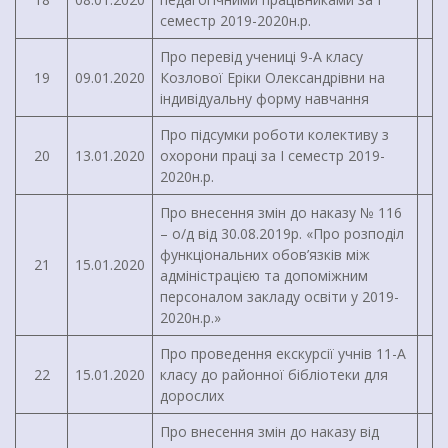
семестр 2019-2020н.р.
Про перевід учениці 9-А класу
19
09.01.2020
Козлової Еріки Олександрівни на
індивідуальну форму навчання
Про підсумки роботи колективу з
20
13.01.2020
охорони праці за І семестр 2019-
2020н.р.
Про внесення змін до наказу № 116
– о/д від 30.08.2019р. «Про розподіл
функціональних обов’язків між
21
15.01.2020
адміністрацією та допоміжним
персоналом закладу освіти у 2019-
2020н.р.»
Про проведення екскурсії учнів 11-А
22
15.01.2020
класу до районної бібліотеки для
дорослих
Про внесення змін до наказу від