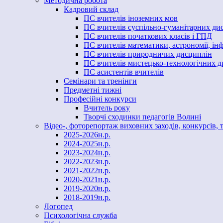
Методична робота
Кадровий склад
ПС вчителів іноземних мов
ПС вчителів суспільно-гуманітарних ди
ПС вчителів початкових класів і ГПД
ПС вчителів математики, астрономії, і
ПС вчителів природничих дисциплін
ПС вчителів мистецько-технологічних 
ПС асистентів вчителів
Семінари та тренінги
Предметні тижні
Професійні конкурси
Вчитель року
Творчі сходинки педагогів Волині
Відео-, фоторепортаж виховних заходів, конкурсів, 
2025-2026н.р.
2024-2025н.р.
2023-2024н.р.
2022-2023н.р.
2021-2022н.р.
2020-2021н.р.
2019-2020н.р.
2018-2019н.р.
Логопед
Психологічна служба