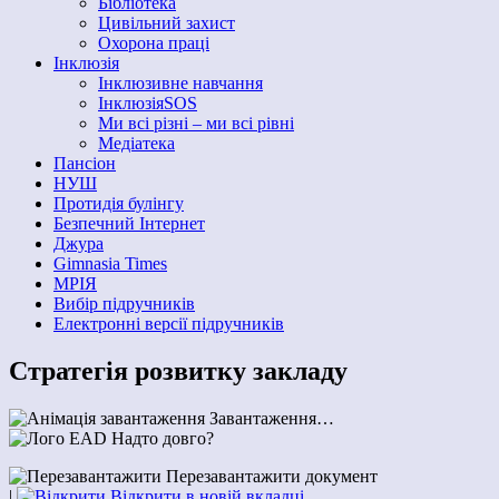
Бібліотека
Цивільний захист
Охорона праці
Інклюзія
Інклюзивне навчання
ІнклюзіяSOS
Ми всі різні – ми всі рівні
Медіатека
Пансіон
НУШ
Протидія булінгу
Безпечний Інтернет
Джура
Gimnasia Times
МРІЯ
Вибір підручників
Електронні версії підручників
Стратегія розвитку закладу
Завантаження…
Надто довго?
Перезавантажити документ
|
Відкрити в новій вкладці