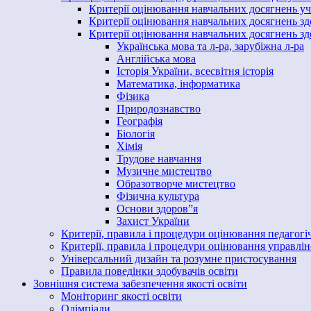
Критерії оцінювання навчальних досягнень учн
Критерії оцінювання навчальних досягнень зд
Критерії оцінювання навчальних досягнень здо
Українська мова та л-ра, зарубіжна л-ра
Англійська мова
Історія України, всесвітня історія
Математика, інформатика
Фізика
Природознавство
Географія
Біологія
Хімія
Трудове навчання
Музичне мистецтво
Образотворче мистецтво
Фізична культура
Основи здоров”я
Захист України
Критерії, правила і процедури оцінювання педагогіч
Критерії, правила і процедури оцінювання управлінс
Універсальний дизайн та розумне пристосування
Правила поведінки здобувачів освіти
Зовнішня система забезпечення якості освіти
Моніторинг якості освіти
Олімпіади