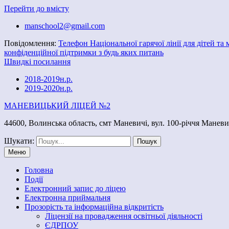
Перейти до вмісту
manschool2@gmail.com
Повідомлення:
Телефон Національної гарячої лінії для дітей та
конфіденційної підтримки з будь яких питань
Швидкі посилання
2018-2019н.р.
2019-2020н.р.
МАНЕВИЦЬКИЙ ЛІЦЕЙ №2
44600, Волинська область, смт Маневичі, вул. 100-річчя Маневи
Шукати:
Меню
Головна
Події
Електронний запис до ліцею
Електронна приймальня
Прозорість та інформаційна відкритість
Ліцензії на провадження освітньої діяльності
ЄДРПОУ