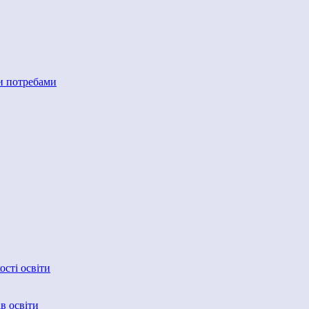
ми потребами
сті освіти
в освіти