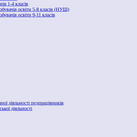
ів 1-4 класів
обувачів освіти 5-8 класів (НУШ)
бувачів освіти 9-11 класів
ної діяльності педпрацівників
ької діяльності