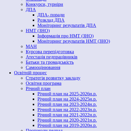
Конкурси, турніри
ДПА
ДПА- поради
Розклад ДПА
Моніторинг результатів ДПА
НМТ (ЗНО)
Інформація про НМТ (ЗНО)
Моніторинг результатів НМТ (ЗНО)
МАН
Курсова перепідготовка
Атестація педпрацівників
Батьки та громадськість
Самооцінювання
Освітній процес
Стратегія розвитку закладу
Освітня програма
Річний план
Річний план на 2025-2026н.р.
Річний план на 2024-2025н.р.
Річний план на 2023-2024н.р.
Річний план на 2022-2023н.р.
Річний план на 2021-2022н.р.
Річний план на 2020-2021н.р.
Річний план на 2019-2020н.р.
Протоколи педрад