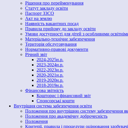
Рішення про перейменування
Статут закладу освіти
Паспорт ЗЗСО
Акт на землю
Наявність вакантних посад
Правила прийому до закладу освіти
Умови доступності для дітей з особливими освітні
Матеріально-технічне забезпечення
Територія обслуговування
Нормативно-правові документи
Річний звіт
2024-2025н.р.
2023-2024н.р.
2022-2023н.р.
2020-2021н.р.
2019-2020н.р.
2018-2019н.р.
Фінансова звітність
Кошторис і фінансовий звіт
Спонсорські кошти
Внутрішня система забезпечення освіти
Положення про внутрішню систему забезпечення яко
Положення про академічну доброчесність
Положення
Критерії, правила і процедури оцінювання здобувачі