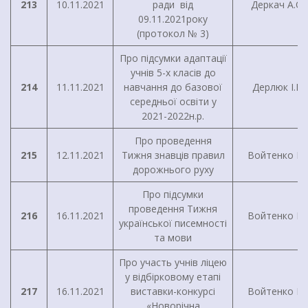
213
10.11.2021
ради від
Деркач А.О.
09.11.2021року
(протокол № 3)
Про підсумки адаптації
учнів 5-х класів до
214
11.11.2021
навчання до базової
Дерлюк І.В.
середньої освіти у
2021-2022н.р.
Про проведення
215
12.11.2021
Тижня знавців правил
Войтенко І.Г
дорожнього руху
Про підсумки
проведення Тижня
216
16.11.2021
Войтенко І.Г
української писемності
та мови
Про участь учнів ліцею
у відбірковому етапі
217
16.11.2021
виставки-конкурсі
Войтенко І.Г
«Новорічна