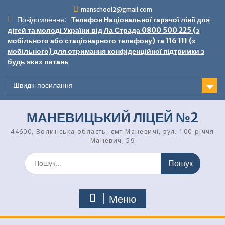
Перейти
manschool2@gmail.com
до
Повідомлення:
Телефон Національної гарячої лінії для
вмісту
дітей та молоді України від Ла Страда 0800 500 225 (з
мобільного або стаціонарного телефону) та 116 111 (з
мобільного) для отримання конфіденційної підтримки з
будь яких питань
Швидкі посилання
МАНЕВИЦЬКИЙ ЛІЦЕЙ №2
44600, Волинська область, смт Маневичі, вул. 100-річчя
Маневич, 59
Шукати:
Меню