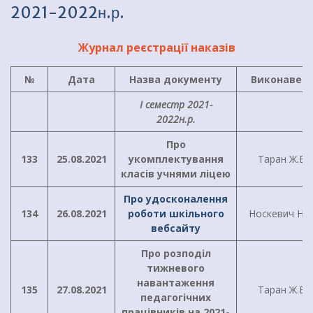
2021-2022н.р.
Журнал реєстрації наказів
№
Дата
Назва документу
Виконавец
І семестр 2021-
2022н.р.
Про
133
25.08.2021
укомплектування
Таран Ж.В.
класів учнями ліцею
Про удосконалення
134
26.08.2021
роботи шкільного
Носкевич Н.М
вебсайту
Про розподіл
тижневого
навантаження
135
27.08.2021
Таран Ж.В.
педагогічних
працівників на 2021-