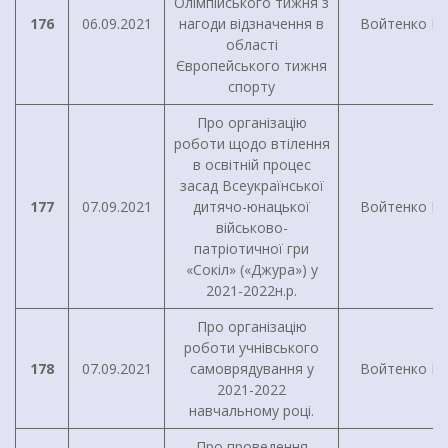
Олімпійського тижня з
176
06.09.2021
нагоди відзначення в
Войтенко І.Г
області
Європейського тижня
спорту
Про організацію
роботи щодо втілення
в освітній процес
засад Всеукраїнської
177
07.09.2021
дитячо-юнацької
Войтенко І.Г
військово-
патріотичної гри
«Сокіл» («Джура») у
2021-2022н.р.
Про організацію
роботи учнівського
178
07.09.2021
самоврядування у
Войтенко І.Г
2021-2022
навчальному році.
Про проведення