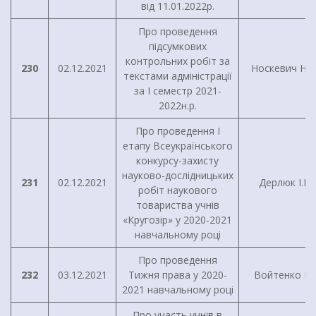
від 11.01.2022р.
Про проведення
підсумкових
контрольних робіт за
230
02.12.2021
Носкевич Н.М
текстами адміністрації
за I семестр 2021-
2022н.р.
Про проведення I
етапу Всеукраїнського
конкурсу-захисту
науково-дослідницьких
231
02.12.2021
Дерлюк І.В.
робіт наукового
товариства учнів
«Кругозір» у 2020-2021
навчальному році
Про проведення
232
03.12.2021
Тижня права у 2020-
Войтенко І.Г
2021 навчальному році
Про участь учнів в