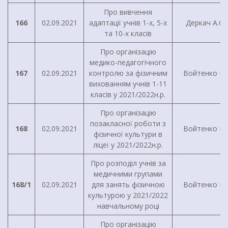
Про вивчення
166
02.09.2021
адаптації учнів 1-х, 5-х
Деркач А.О.
та 10-х класів
Про організацію
медико-педагогічного
167
02.09.2021
контролю за фізичним
Войтенко І.Г
вихованням учнів 1-11
класів у 2021/2022н.р.
Про організацію
позакласної роботи з
168
02.09.2021
Войтенко І.Г
фізичної культури в
ліцеї у 2021/2022н.р.
Про розподіл учнів за
медичними групами
168/1
02.09.2021
для занять фізичною
Войтенко І.Г
культурою у 2021/2022
навчальному році
Про організацію