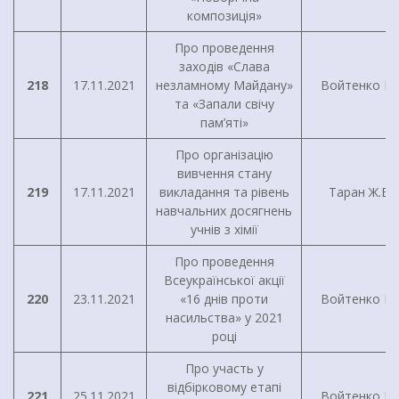
композиція»
Про проведення
заходів «Слава
218
17.11.2021
незламному Майдану»
Войтенко І.Г
та «Запали свічу
пам’яті»
Про організацію
вивчення стану
219
17.11.2021
викладання та рівень
Таран Ж.В.
навчальних досягнень
учнів з хімії
Про проведення
Всеукраїнської акції
220
23.11.2021
«16 днів проти
Войтенко І.Г
насильства» у 2021
році
Про участь у
відбірковому етапі
221
25.11.2021
Войтенко І.Г