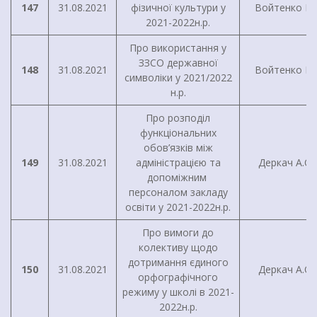
147
31.08.2021
фізичної культури у
Войтенко І.Г
2021-2022н.р.
Про використання у
ЗЗСО державної
148
31.08.2021
Войтенко І.Г
символіки у 2021/2022
н.р.
Про розподіл
функціональних
обов’язків між
149
31.08.2021
адміністрацією та
Деркач А.О.
допоміжним
персоналом закладу
освіти у 2021-2022н.р.
Про вимоги до
колективу щодо
дотримання єдиного
150
31.08.2021
Деркач А.О.
орфографічного
режиму у школі в 2021-
2022н.р.