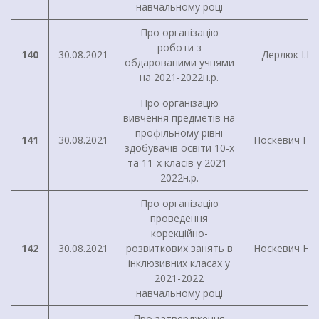
навчальному році
Про організацію
роботи з
140
30.08.2021
Дерлюк І.В.
обдарованими учнями
на 2021-2022н.р.
Про організацію
вивчення предметів на
профільному рівні
141
30.08.2021
Носкевич Н.М
здобувачів освіти 10-х
та 11-х класів у 2021-
2022н.р.
Про організацію
проведення
корекційно-
142
30.08.2021
розвиткових занять в
Носкевич Н.М
інклюзивних класах у
2021-2022
навчальному році
Про затвердження