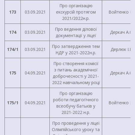
Про організацію
173
03.09.2021
екскурсій протягом
Войтенко І.Г
2021/2022н.р.
Про ведення ділової
174
03.09.2021
Деркач А.О.
документації у ліцеї
Про затвердження тем
174/1
03.09.2021
Дерлюк І.В.
НДР у 2021-2022н.р.
Про створення комісії
з питань академічної
175
04.09.2021
Деркач А.О.
доброчесності у 2021-
2022 навчальному році
Про організацію
роботи педагогічного
175/1
04.09.2021
Войтенко І.Г
всеобучу батьків у
2021-2022 н.р.
Про проведення у ліцеї
Олімпійського уроку та