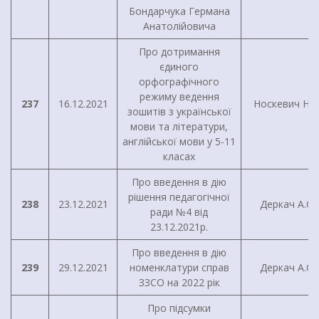
Бондарчука Германа
Анатолійовича
Про дотримання
єдиного
орфографічного
режиму ведення
237
16.12.2021
Носкевич Н.М
зошитів з української
мови та літератури,
англійської мови у 5-11
класах
Про введення в дію
рішення педагогічної
238
23.12.2021
Деркач А.О.
ради №4 від
23.12.2021р.
Про введення в дію
239
29.12.2021
номенклатури справ
Деркач А.О.
ЗЗСО на 2022 рік
Про підсумки