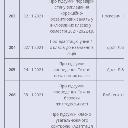
Про підсумки перевірки
стану викладання
корекційно-
203
02.11.2021
Носкевич Н.М
розвиткових занять у
інклюзивних класах у І
семестрі 2021-2022н.р.
Про адаптацію учнів 1-
204
02.11.2021
х класів до навчання в
Доля Л.В.
ліцеї
Про підсумки
205
04.11.2021
проведення Тижня
Доля Л.В.
початкових класів
Про підсумки
проведення Тижня
206
08.11.2021
Войтенко І.Г
безпеки
життєдіяльності
Про підсумки класно-
узагальнюючого
контролю «Адаптація