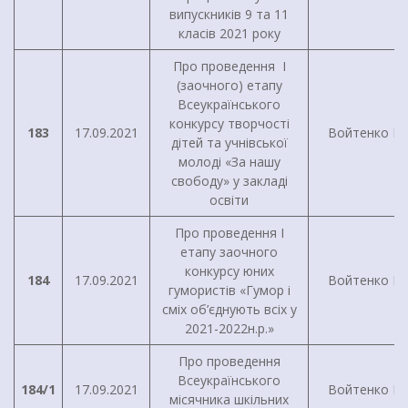
випускників 9 та 11
класів 2021 року
Про проведення I
(заочного) етапу
Всеукраїнського
конкурсу творчості
183
17.09.2021
Войтенко І.Г
дітей та учнівської
молоді «За нашу
свободу» у закладі
освіти
Про проведення I
етапу заочного
конкурсу юних
184
17.09.2021
Войтенко І.Г
гумористів «Гумор і
сміх об’єднують всіх у
2021-2022н.р.»
Про проведення
Всеукраїнського
184/1
17.09.2021
Войтенко І.Г
місячника шкільних