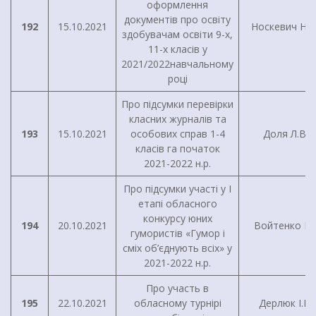
оформлення
документів про освіту
192
15.10.2021
Носкевич Н.М
здобувачам освіти 9-х,
11-х класів у
2021/2022навчальному
році
Про підсумки перевірки
класних журналів та
193
15.10.2021
особових справ 1-4
Доля Л.В.
класів га початок
2021-2022 н.р.
Про підсумки участі у I
етапі обласного
конкурсу юних
194
20.10.2021
Войтенко І.Г
гумористів «Гумор і
сміх об’єднують всіх» у
2021-2022 н.р.
Про участь в
195
22.10.2021
обласному турнірі
Дерлюк І.В.