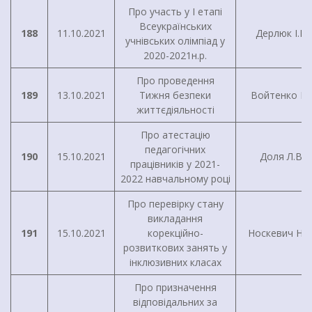
Про участь у I етапі
Всеукраїнських
188
11.10.2021
Дерлюк І.В.
учнівських олімпіад у
2020-2021н.р.
Про проведення
189
13.10.2021
Тижня безпеки
Войтенко І.Г
життєдіяльності
Про атестацію
педагогічних
190
15.10.2021
Доля Л.В.
працівників у 2021-
2022 навчальному році
Про перевірку стану
викладання
191
15.10.2021
корекційно-
Носкевич Н.М
розвиткових занять у
інклюзивних класах
Про призначення
відповідальних за