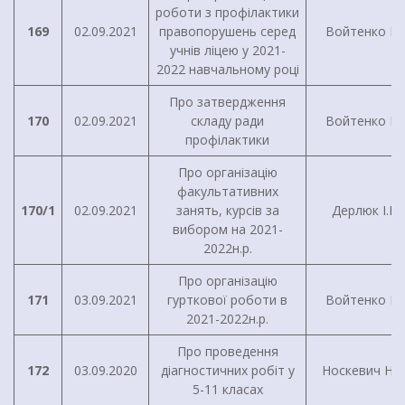
роботи з профілактики
169
02.09.2021
правопорушень серед
Войтенко І.Г
учнів ліцею у 2021-
2022 навчальному році
Про затвердження
170
02.09.2021
складу ради
Войтенко І.Г
профілактики
Про організацію
факультативних
170/1
02.09.2021
занять, курсів за
Дерлюк І.В.
вибором на 2021-
2022н.р.
Про організацію
171
03.09.2021
гурткової роботи в
Войтенко І.Г
2021-2022н.р.
Про проведення
172
03.09.2020
діагностичних робіт у
Носкевич Н.М
5-11 класах