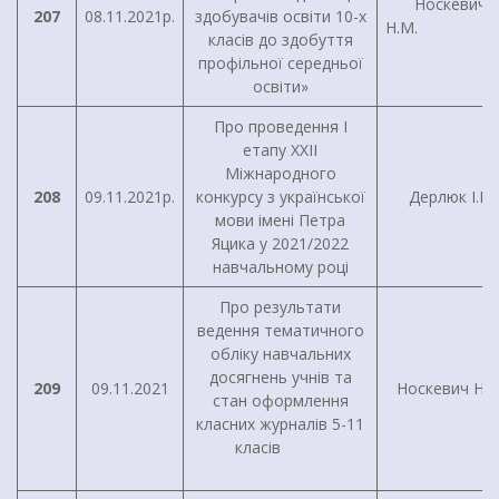
Носкевич
207
08.11.2021р.
здобувачів освіти 10-х
Н.М
класів до здобуття
профільної середньої
освіти»
Про проведення I
етапу XXII
Міжнародного
208
09.11.2021р.
конкурсу з української
Дерлюк І.В.
мови імені Петра
Яцика у 2021/2022
навчальному році
Про результати
ведення тематичного
обліку навчальних
досягнень учнів та
209
09.11.2021
Носкевич Н.М
стан оформлення
класних журналів 5-11
класів