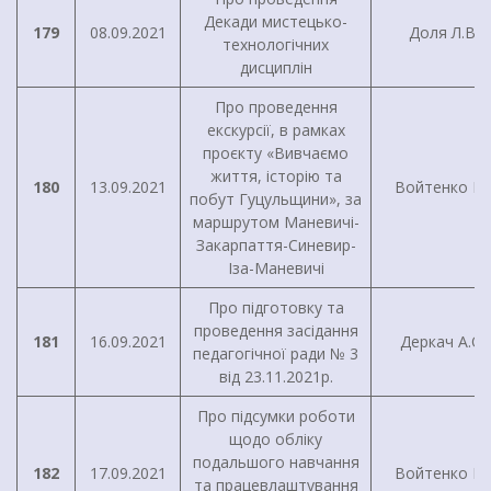
Декади мистецько-
179
08.09.2021
Доля Л.В.
технологічних
дисциплін
Про проведення
екскурсії, в рамках
проєкту «Вивчаємо
життя, історію та
180
13.09.2021
Войтенко І.Г
побут Гуцульщини», за
маршрутом Маневичі-
Закарпаття-Синевир-
Іза-Маневичі
Про підготовку та
проведення засідання
181
16.09.2021
Деркач А.О.
педагогічної ради № 3
від 23.11.2021р.
Про підсумки роботи
щодо обліку
подальшого навчання
182
17.09.2021
Войтенко І.Г
та працевлаштування