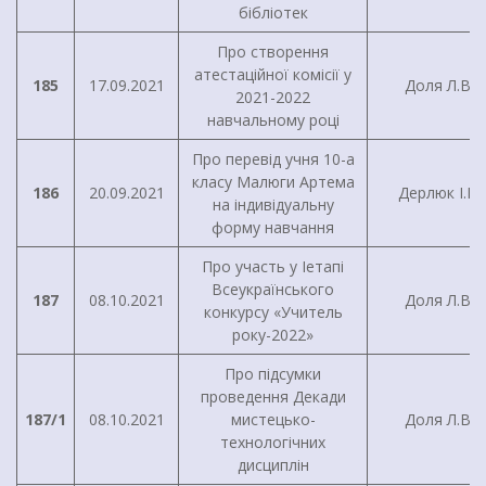
бібліотек
Про створення
атестаційної комісії у
185
17.09.2021
Доля Л.В.
2021-2022
навчальному році
Про перевід учня 10-а
класу Малюги Артема
186
20.09.2021
Дерлюк І.В.
на індивідуальну
форму навчання
Про участь у Iетапі
Всеукраїнського
187
08.10.2021
Доля Л.В.
конкурсу «Учитель
року-2022»
Про підсумки
проведення Декади
187/1
08.10.2021
мистецько-
Доля Л.В.
технологічних
дисциплін