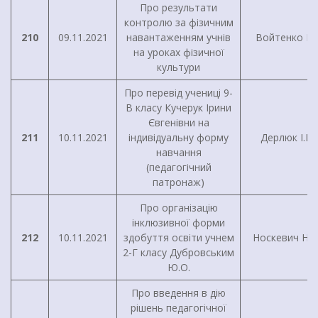
Про результати
контролю за фізичним
210
09.11.2021
навантаженням учнів
Войтенко І.Г
на уроках фізичної
культури
Про перевід учениці 9-
В класу Кучерук Ірини
Євгенівни на
211
10.11.2021
індивідуальну форму
Дерлюк І.В.
навчання
(педагогічний
патронаж)
Про організацію
інклюзивної форми
212
10.11.2021
здобуття освіти учнем
Носкевич Н.М
2-Г класу Дубровським
Ю.О.
Про введення в дію
рішень педагогічної