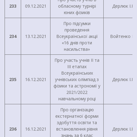
233
09.12.2021
обласному турнірі
Дерлюк І.В.
юних фізиків
Про підсумки
проведення
234
13.12.2021
Всеукраїнської акції
Войтенко І.Г
«16 днів проти
насильства»
Про участь учнів II та
III етапах
Всеукраїнських
235
16.12.2021
учнівських олімпіад з
Дерлюк І.В.
фізики та астрономії у
2021/2022
навчальному році
Про організацію
екстернатної форми
здобуття освіти та
236
16.12.2021
встановлення рівня
Дерлюк І.В.
знань за 6 клас