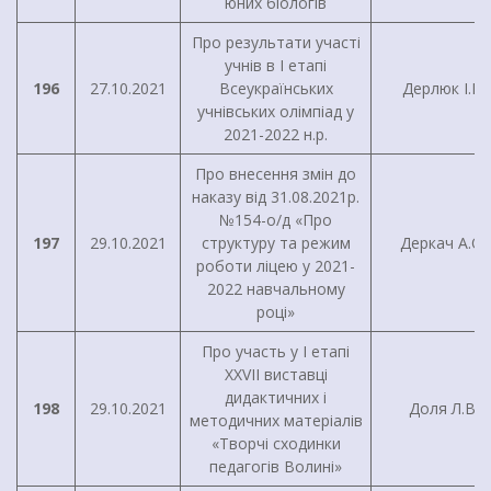
юних біологів
Про результати участі
учнів в I етапі
196
27.10.2021
Всеукраїнських
Дерлюк І.В.
учнівських олімпіад у
2021-2022 н.р.
Про внесення змін до
наказу від 31.08.2021р.
№154-о/д «Про
197
29.10.2021
структуру та режим
Деркач А.О.
роботи ліцею у 2021-
2022 навчальному
році»
Про участь у I етапі
XXVII виставці
дидактичних і
198
29.10.2021
Доля Л.В.
методичних матеріалів
«Творчі сходинки
педагогів Волині»