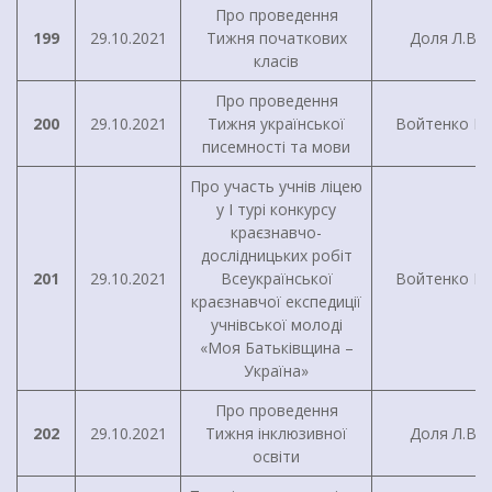
Про проведення
199
29.10.2021
Тижня початкових
Доля Л.В.
класів
Про проведення
200
29.10.2021
Тижня української
Войтенко І.Г
писемності та мови
Про участь учнів ліцею
у I турі конкурсу
краєзнавчо-
дослідницьких робіт
201
29.10.2021
Всеукраїнської
Войтенко І.Г
краєзнавчої експедиції
учнівської молоді
«Моя Батьківщина –
Україна»
Про проведення
202
29.10.2021
Тижня інклюзивної
Доля Л.В.
освіти