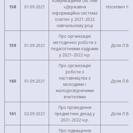
комунікаційній системі
158
01.09.2021
«Державна
Носкевич Н.М
інформаційна система
освіти» у 2021-2022
навчальному році
Про організацію
методичної роботи з
159
01.09.2021
Доля Л.В.
педагогічними кадрами
у 2021-2022 н.р.
Про організацію
роботи з
наставництва з
160
01.09.2021
Доля Л.В.
молодими і
малодосвідченими
вчителями
Про проведення
161
02.09.2021
предметних декад у
Доля Л.В.
2021-2022 н.р.
Про підвищення