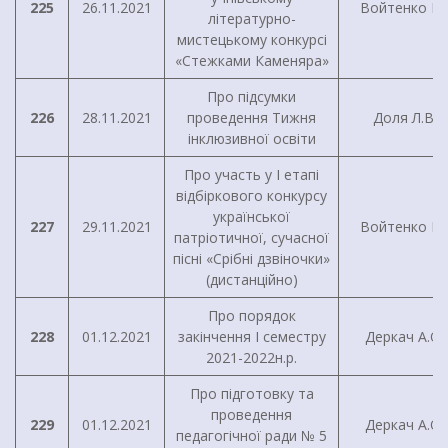
225
26.11.2021
Войтенко І.Г
літературно-
мистецькому конкурсі
«Стежками Каменяра»
Про підсумки
226
28.11.2021
проведення Тижня
Доля Л.В.
інклюзивної освіти
Про участь у I етапі
відбіркового конкурсу
української
227
29.11.2021
Войтенко І.Г
патріотичної, сучасної
пісні «Срібні дзвіночки»
(дистанційно)
Про порядок
228
01.12.2021
закінчення I семестру
Деркач А.О.
2021-2022н.р.
Про підготовку та
проведення
229
01.12.2021
Деркач А.О.
педагогічної ради № 5