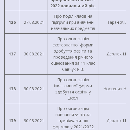
2022 навчальний рік.
Про поділ класів на
136
27.08.2021
підгрупи при вивченні
Таран Ж.В.
навчальних предметів
Про організацію
екстернатної форми
здобуття освіти та
137
30.08.2021
Дерлюк І.В.
проведення річного
оцінювання за 11 клас
Савчук Р.В.
Про організацію
інклюзивної форми
138
30.08.2021
Носкевич Н.М
здобуття освіти у
школі
Про організацію
навчання учнів за
139
30.08.2021
індивідуальною
Дерлюк І.В.
формою у 2021/2022