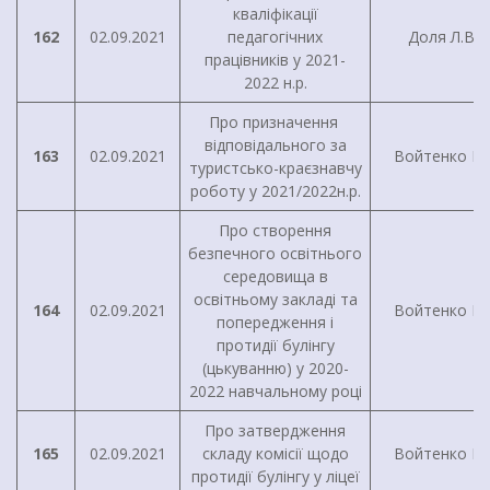
кваліфікації
162
02.09.2021
педагогічних
Доля Л.В.
працівників у 2021-
2022 н.р.
Про призначення
відповідального за
163
02.09.2021
Войтенко І.Г
туристсько-краєзнавчу
роботу у 2021/2022н.р.
Про створення
безпечного освітнього
середовища в
освітньому закладі та
164
02.09.2021
Войтенко І.Г
попередження і
протидії булінгу
(цькуванню) у 2020-
2022 навчальному році
Про затвердження
165
02.09.2021
складу комісії щодо
Войтенко І.Г
протидії булінгу у ліцеї