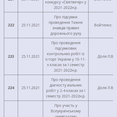
конкурсу «Святвечір» у
2021-2022н.р.
Про підсумки
проведення Тижня
222
25.11.2021
Войтенко І.Г
знавців правил
дорожнього руху
Про проведення
підсумкових
контрольних робіт із
223
25.11.2021
Доля Л.В.
історії України у 10-11-
х класах за I семестр
2021-2022н.р.
Про проведення
діагносту вальних
224
25.11.2021
Доля Л.В.
робіт у 2-4 класах за I
семестр 2021-2022н.р.
Про участь у
Всеукраїнському
учнівському