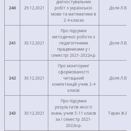
діагностувальних
240
29.12.2021
робіт з української
Доля Л.В.
мови та математики в
2-4 класах
Про підсумки
методичної роботи з
241
30.12.2021
педагогічними
Доля Л.В.
працівниками у I
семестрі 2021-2022н.р.
Про моніторинг
сформованості
242
30.12.2021
читацький
Доля Л.В.
компетенцій учнів 2-4
класів
Про підсумки
результатів якості
243
30.12.2021
знань учнів 5-11 класів
Таран Ж.В.
за І семестр 2021-
2022н.р.