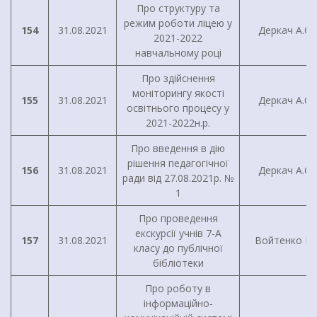
Про структуру та
режим роботи ліцею у
154
31.08.2021
Деркач А.О.
2021-2022
навчальному році
Про здійснення
моніторингу якості
155
31.08.2021
Деркач А.О.
освітнього процесу у
2021-2022н.р.
Про введення в дію
рішення педагогічної
156
31.08.2021
Деркач А.О.
ради від 27.08.2021р. №
1
Про проведення
екскурсії учнів 7-А
157
31.08.2021
Войтенко І.Г
класу до публічної
бібліотеки
Про роботу в
інформаційно-