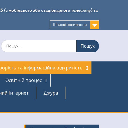
25 (з мобільного або стаціонарного телефону) та
Швидкі посилання
Шукати:
зорість та інформаційна відкритість
Освітній процес
ний Інтернет
Джура