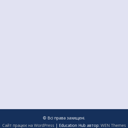
© Всі права захищені.
Сайт працює на WordPress
|
Education Hub автор:
WEN Themes