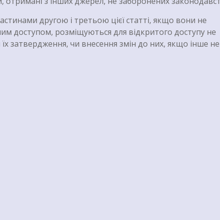
и, отримані з інших джерел, не заборонених законодавс
астинами другою і третьою цієї статті, якщо вони не
еним доступом, розміщуються для відкритого доступу не
я їх затвердження, чи внесення змін до них, якщо інше не