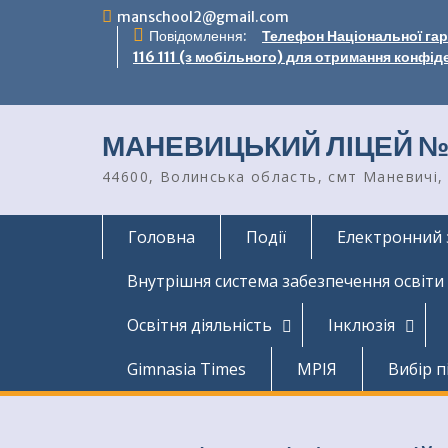
Перейти
manschool2@gmail.com
до
Повідомлення:
Телефон Національної гаря
вмісту
116 111 (з мобільного) для отримання конфід
МАНЕВИЦЬКИЙ ЛІЦЕЙ №
44600, Волинська область, смт Маневичі, 
Головна
Події
Електронний 
Внутрішня система забезпечення освіти
Освітня діяльність
Інклюзія
Gimnasia Times
МРІЯ
Вибір п