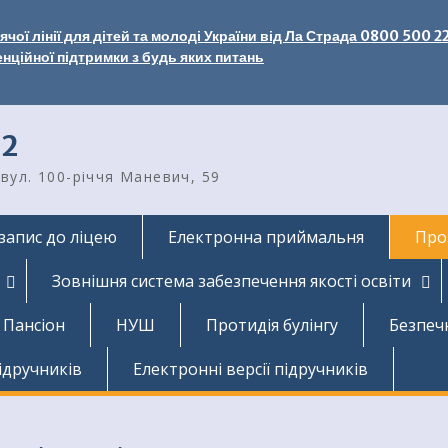
чої лінії для дітей та молоді України від Ла Страда 0800 500 2
енційної підтримки з будь яких питань
2
вул. 100-річчя Маневич, 59
запис до ліцею
Електронна приймальня
Про
Зовнішня система забезпечення якості освіти
Пансіон
НУШ
Протидія булінгу
Безпеч
ідручників
Електронні версії підручників