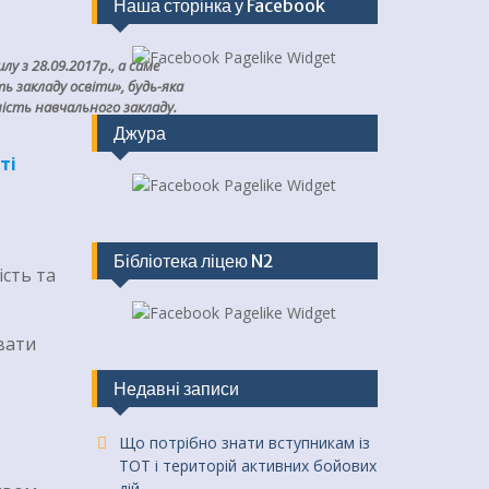
Наша сторінка у Facebook
лу з 28.09.2017р., а саме
 закладу освіти», будь-яка
ність навчального закладу.
Джура
ті
Бібліотека ліцею N2
ість та
вати
Недавні записи
Що потрібно знати вступникам із
ТОТ і територій активних бойових
дій