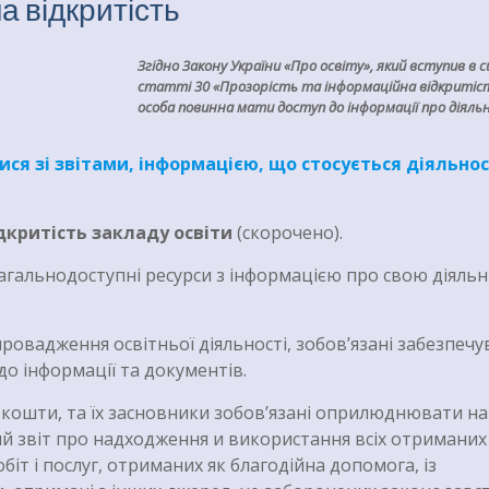
а відкритість
Згідно Закону України «Про освіту», який вступив в си
статті 30 «Прозорість та інформаційна відкритість
особа повинна мати доступ до інформації про діяль
ся зі звітами, інформацією, що стосується діяльнос
дкритість закладу освіти
(скорочено).
агальнодоступні ресурси з інформацією про свою діяльн
ровадження освітньої діяльності, зобов’язані забезпечу
до інформації та документів.
кошти, та їх засновники зобов’язані оприлюднювати на
ий звіт про надходження и використання всіх отриманих
біт і послуг, отриманих як благодійна допомога, із