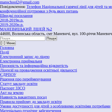
Перейти
manschool2@gmail.com
до
Повідомлення:
Телефон Національної гарячої лінії для дітей та 
вмісту
конфіденційної підтримки з будь яких питань
Швидкі посилання
2018-2019н.р.
2019-2020н.р.
МАНЕВИЦЬКИЙ ЛІЦЕЙ №2
44600, Волинська область, смт Маневичі, вул. 100-річчя Маневич
Шукати:
Меню
Головна
Події
Електронний запис до ліцею
Електронна приймальня
Прозорість та інформаційна відкритість
Ліцензії на провадження освітньої діяльності
ЄДРПОУ
Рішення про перейменування
Статут закладу освіти
Паспорт ЗЗСО
Акт на землю
Наявність вакантних посад
Правила прийому до закладу освіти
Умови доступності для дітей з особливими освітніми потребами
Матеріально-технічне забезпечення