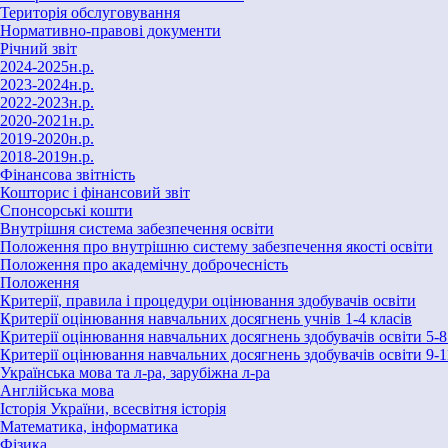
Територія обслуговування
Нормативно-правові документи
Річний звіт
2024-2025н.р.
2023-2024н.р.
2022-2023н.р.
2020-2021н.р.
2019-2020н.р.
2018-2019н.р.
Фінансова звітність
Кошторис і фінансовий звіт
Спонсорські кошти
Внутрішня система забезпечення освіти
Положення про внутрішню систему забезпечення якості освіти
Положення про академічну доброчесність
Положення
Критерії, правила і процедури оцінювання здобувачів освіти
Критерії оцінювання навчальних досягнень учнів 1-4 класів
Критерії оцінювання навчальних досягнень здобувачів освіти 5-
Критерії оцінювання навчальних досягнень здобувачів освіти 9-1
Українська мова та л-ра, зарубіжна л-ра
Англійська мова
Історія України, всесвітня історія
Математика, інформатика
Фізика