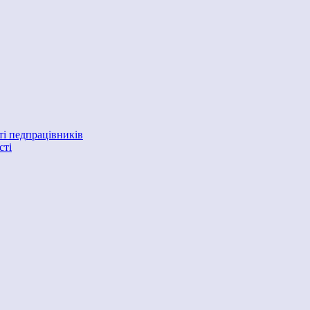
ті педпрацівників
сті