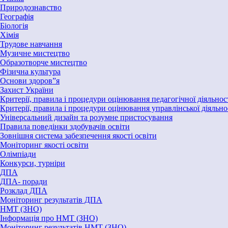
Природознавство
Географія
Біологія
Хімія
Трудове навчання
Музичне мистецтво
Образотворче мистецтво
Фізична культура
Основи здоров”я
Захист України
Критерії, правила і процедури оцінювання педагогічної діяльнос
Критерії, правила і процедури оцінювання управлінської діяльно
Універсальний дизайн та розумне пристосування
Правила поведінки здобувачів освіти
Зовнішня система забезпечення якості освіти
Моніторинг якості освіти
Олімпіади
Конкурси, турніри
ДПА
ДПА- поради
Розклад ДПА
Моніторинг результатів ДПА
НМТ (ЗНО)
Інформація про НМТ (ЗНО)
Моніторинг результатів НМТ (ЗНО)