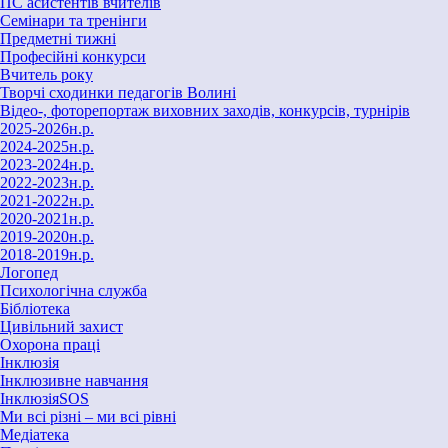
ПС асистентів вчителів
Семінари та тренінги
Предметні тижні
Професійні конкурси
Вчитель року
Творчі сходинки педагогів Волині
Відео-, фоторепортаж виховних заходів, конкурсів, турнірів
2025-2026н.р.
2024-2025н.р.
2023-2024н.р.
2022-2023н.р.
2021-2022н.р.
2020-2021н.р.
2019-2020н.р.
2018-2019н.р.
Логопед
Психологічна служба
Бібліотека
Цивільний захист
Охорона праці
Інклюзія
Інклюзивне навчання
ІнклюзіяSOS
Ми всі різні – ми всі рівні
Медіатека