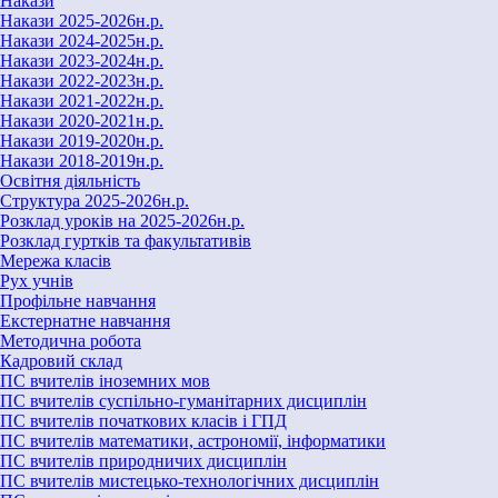
Накази
Накази 2025-2026н.р.
Накази 2024-2025н.р.
Накази 2023-2024н.р.
Накази 2022-2023н.р.
Накази 2021-2022н.р.
Накази 2020-2021н.р.
Накази 2019-2020н.р.
Накази 2018-2019н.р.
Освітня діяльність
Структура 2025-2026н.р.
Розклад уроків на 2025-2026н.р.
Розклад гуртків та факультативів
Мережа класів
Рух учнів
Профільне навчання
Екстернатне навчання
Методична робота
Кадровий склад
ПС вчителів іноземних мов
ПС вчителів суспільно-гуманітарних дисциплін
ПС вчителів початкових класів і ГПД
ПС вчителів математики, астрономії, інформатики
ПС вчителів природничих дисциплін
ПС вчителів мистецько-технологічних дисциплін