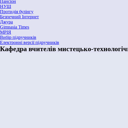
Пансіон
НУШ
Протидія булінгу
Безпечний Інтернет
Джура
Gimnasia Times
МРІЯ
Вибір підручників
Електронні версії підручників
Кафедра вчителів мистецько-технологіч