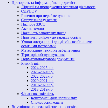
Прозорість та інформаційна відкритість
Ліцензії на провадження освітньої діяльності
ЄДРПОУ
Рішення про перейменування
Статут закладу освіти
Паспорт ЗЗСО
Акт на землю
Наявність вакантних посад
Правила прийому до закладу освіти
Умови доступності для дітей з особливими
освітніми потребами
Матеріально-технічне забезпечення
Територія обслуговування
Нормативно-правові документи
Річний звіт
2024-2025н.р.
2023-2024н.р.
2022-2023н.р.
2020-2021н.р.
2019-2020н.р.
2018-2019н.р.
Фінансова звітність
Кошторис і фінансовий звіт
Спонсорські кошти
Внутрішня система забезпечення освіти