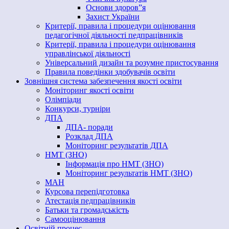
Основи здоров”я
Захист України
Критерії, правила і процедури оцінювання
педагогічної діяльності педпрацівників
Критерії, правила і процедури оцінювання
управлінської діяльності
Універсальний дизайн та розумне пристосування
Правила поведінки здобувачів освіти
Зовнішня система забезпечення якості освіти
Моніторинг якості освіти
Олімпіади
Конкурси, турніри
ДПА
ДПА- поради
Розклад ДПА
Моніторинг результатів ДПА
НМТ (ЗНО)
Інформація про НМТ (ЗНО)
Моніторинг результатів НМТ (ЗНО)
МАН
Курсова перепідготовка
Атестація педпрацівників
Батьки та громадськість
Самооцінювання
Освітній процес