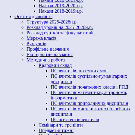
Накази 2020-2021н.р.
Накази 2019-2020н.р.
Накази 2018-2019н.р.
Освітня діяльність
Структура 2025-2026н.р.
Розклад уроків на 2025-2026н.р.
Розклад гуртків та факультативів
Мережа класів
Рух учнів
Профільне навчання
Екстернатне навчання
Методична робота
Кадровий склад
ПС вчителів іноземних мов
ПС вчителів суспільно-гуманітарних
дисциплін
ПС вчителів початкових класів і ГПД
ПС вчителів математики, астрономії,
інформатики
ПС вчителів природничих дисциплін
ПС вчителів мистецько-технологічних
дисциплін
ПС асистентів вчителів
Семінари та тренінги
Предметні тижні