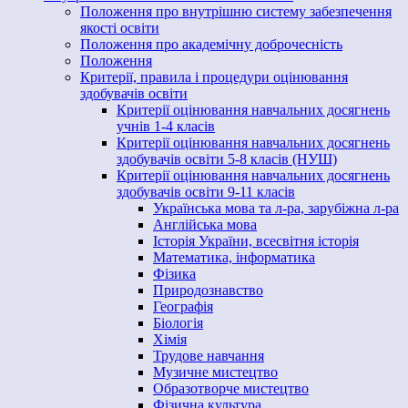
Положення про внутрішню систему забезпечення
якості освіти
Положення про академічну доброчесність
Положення
Критерії, правила і процедури оцінювання
здобувачів освіти
Критерії оцінювання навчальних досягнень
учнів 1-4 класів
Критерії оцінювання навчальних досягнень
здобувачів освіти 5-8 класів (НУШ)
Критерії оцінювання навчальних досягнень
здобувачів освіти 9-11 класів
Українська мова та л-ра, зарубіжна л-ра
Англійська мова
Історія України, всесвітня історія
Математика, інформатика
Фізика
Природознавство
Географія
Біологія
Хімія
Трудове навчання
Музичне мистецтво
Образотворче мистецтво
Фізична культура