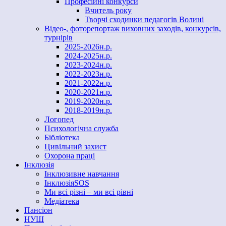
Професійні конкурси
Вчитель року
Творчі сходинки педагогів Волині
Відео-, фоторепортаж виховних заходів, конкурсів,
турнірів
2025-2026н.р.
2024-2025н.р.
2023-2024н.р.
2022-2023н.р.
2021-2022н.р.
2020-2021н.р.
2019-2020н.р.
2018-2019н.р.
Логопед
Психологічна служба
Бібліотека
Цивільний захист
Охорона праці
Інклюзія
Інклюзивне навчання
ІнклюзіяSOS
Ми всі різні – ми всі рівні
Медіатека
Пансіон
НУШ