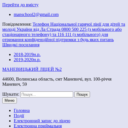
Перейти до вмісту
manschool2@gmail.com
Повідомлення:
Телефон Національної гарячої лінії для дітей та
молоді України від Ла Страда 0800 500 225 (з мобільного або
стаціонарного телефону) та 116 111 (з мобільного) для
отримання конфіденційної підтримки з будь яких питань
Швидкі посилання
2018-2019н.р.
2019-2020н.р.
МАНЕВИЦЬКИЙ ЛІЦЕЙ №2
44600, Волинська область, смт Маневичі, вул. 100-річчя
Маневич, 59
Шукати:
Меню
Головна
Події
Електронний запис до ліцею
Електронна приймальня