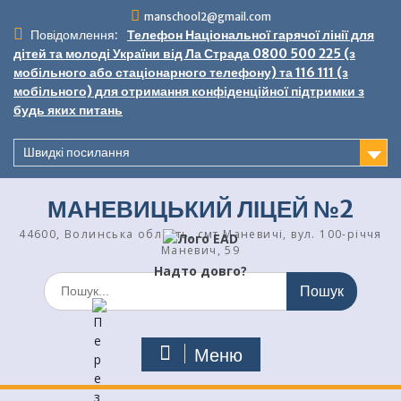
Перейти
manschool2@gmail.com
до
Повідомлення:
Телефон Національної гарячої лінії для
вмісту
дітей та молоді України від Ла Страда 0800 500 225 (з
мобільного або стаціонарного телефону) та 116 111 (з
мобільного) для отримання конфіденційної підтримки з
будь яких питань
Швидкі посилання
МАНЕВИЦЬКИЙ ЛІЦЕЙ №2
44600, Волинська область, смт Маневичі, вул. 100-річчя
Маневич, 59
Надто довго?
Шукати:
Меню