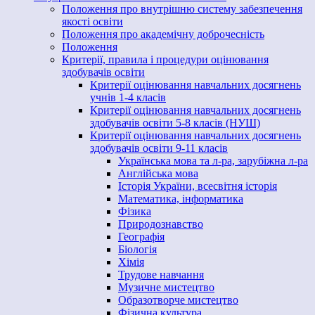
Положення про внутрішню систему забезпечення
якості освіти
Положення про академічну доброчесність
Положення
Критерії, правила і процедури оцінювання
здобувачів освіти
Критерії оцінювання навчальних досягнень
учнів 1-4 класів
Критерії оцінювання навчальних досягнень
здобувачів освіти 5-8 класів (НУШ)
Критерії оцінювання навчальних досягнень
здобувачів освіти 9-11 класів
Українська мова та л-ра, зарубіжна л-ра
Англійська мова
Історія України, всесвітня історія
Математика, інформатика
Фізика
Природознавство
Географія
Біологія
Хімія
Трудове навчання
Музичне мистецтво
Образотворче мистецтво
Фізична культура