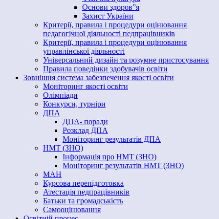
Основи здоров”я
Захист України
Критерії, правила і процедури оцінювання
педагогічної діяльності педпрацівників
Критерії, правила і процедури оцінювання
управлінської діяльності
Універсальний дизайн та розумне пристосування
Правила поведінки здобувачів освіти
Зовнішня система забезпечення якості освіти
Моніторинг якості освіти
Олімпіади
Конкурси, турніри
ДПА
ДПА- поради
Розклад ДПА
Моніторинг результатів ДПА
НМТ (ЗНО)
Інформація про НМТ (ЗНО)
Моніторинг результатів НМТ (ЗНО)
МАН
Курсова перепідготовка
Атестація педпрацівників
Батьки та громадськість
Самооцінювання
Освітній процес