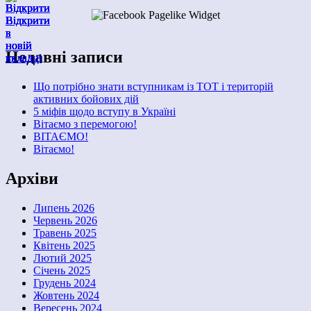
Відкрити
Відкрити
Відкрити
Відкрити
Відкрити
Відкрити
Відкрити
в
в
в
в
в
в
в
новій
новій
новій
новій
новій
новій
новій
Недавні записи
вкладці
вкладці
вкладці
вкладці
вкладці
вкладці
вкладці
Що потрібно знати вступникам із ТОТ і територій
активних бойових дій
5 міфів щодо вступу в Україні
Вітаємо з перемогою!
ВІТАЄМО!
Вітаємо!
Архіви
Липень 2026
Червень 2026
Травень 2025
Квітень 2025
Лютий 2025
Січень 2025
Грудень 2024
Жовтень 2024
Вересень 2024