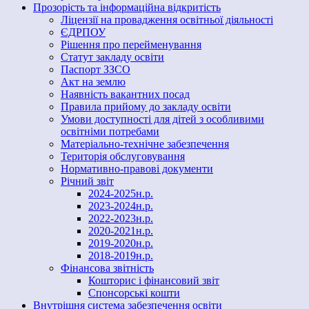
Прозорість та інформаційна відкритість
Ліцензії на провадження освітньої діяльності
ЄДРПОУ
Рішення про перейменування
Статут закладу освіти
Паспорт ЗЗСО
Акт на землю
Наявність вакантних посад
Правила прийому до закладу освіти
Умови доступності для дітей з особливими
освітніми потребами
Матеріально-технічне забезпечення
Територія обслуговування
Нормативно-правові документи
Річний звіт
2024-2025н.р.
2023-2024н.р.
2022-2023н.р.
2020-2021н.р.
2019-2020н.р.
2018-2019н.р.
Фінансова звітність
Кошторис і фінансовий звіт
Спонсорські кошти
Внутрішня система забезпечення освіти