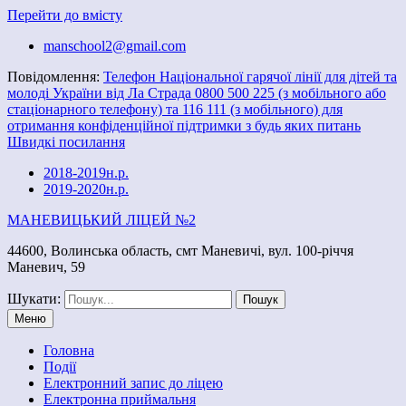
Перейти до вмісту
manschool2@gmail.com
Повідомлення:
Телефон Національної гарячої лінії для дітей та
молоді України від Ла Страда 0800 500 225 (з мобільного або
стаціонарного телефону) та 116 111 (з мобільного) для
отримання конфіденційної підтримки з будь яких питань
Швидкі посилання
2018-2019н.р.
2019-2020н.р.
МАНЕВИЦЬКИЙ ЛІЦЕЙ №2
44600, Волинська область, смт Маневичі, вул. 100-річчя
Маневич, 59
Шукати:
Меню
Головна
Події
Електронний запис до ліцею
Електронна приймальня