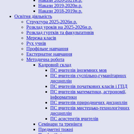
Накази 2020-2021н.р.
Накази 2019-2020н.р.
Накази 2018-2019н.р.
Освітня діяльність
Структура 2025-2026н.р.
Розклад уроків на 2025-2026н.р.
Розклад гуртків та факультативів
Мережа класів
Рух учнів
Профільне навчання
Екстернатне навчання
Методична робота
Кадровий склад
ПС вчителів іноземних мов
ПС вчителів суспільно-гуманітарних
дисциплін
ПС вчителів початкових класів і ГПД
ПС вчителів математики, астрономії,
інформатики
ПС вчителів природничих дисциплін
ПС вчителів мистецько-технологічних
дисциплін
ПС асистентів вчителів
Семінари та тренінги
Предметні тижні