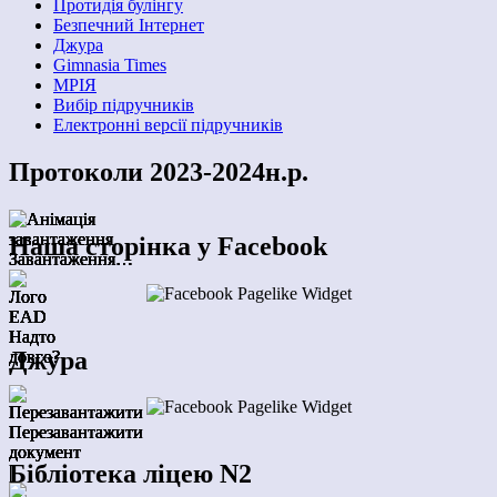
Протидія булінгу
Безпечний Інтернет
Джура
Gimnasia Times
МРІЯ
Вибір підручників
Електронні версії підручників
Протоколи 2023-2024н.р.
Наша сторінка у Facebook
Завантаження…
Завантаження…
Завантаження…
Завантаження…
Завантаження…
Завантаження…
Завантаження…
Надто
Надто
Надто
Надто
Надто
Надто
Надто
Джура
довго?
довго?
довго?
довго?
довго?
довго?
довго?
Перезавантажити
Перезавантажити
Перезавантажити
Перезавантажити
Перезавантажити
Перезавантажити
Перезавантажити
документ
документ
документ
документ
документ
документ
документ
Бібліотека ліцею N2
|
|
|
|
|
|
|