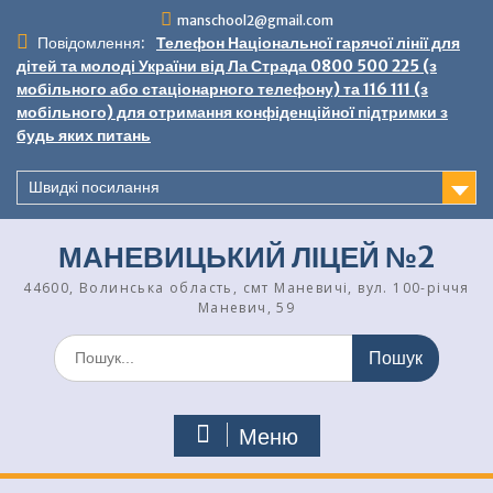
Перейти
manschool2@gmail.com
до
Повідомлення:
Телефон Національної гарячої лінії для
вмісту
дітей та молоді України від Ла Страда 0800 500 225 (з
мобільного або стаціонарного телефону) та 116 111 (з
мобільного) для отримання конфіденційної підтримки з
будь яких питань
Швидкі посилання
МАНЕВИЦЬКИЙ ЛІЦЕЙ №2
44600, Волинська область, смт Маневичі, вул. 100-річчя
Маневич, 59
Шукати:
Меню