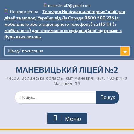
Перейти
manschool2@gmail.com
до
Повідомлення:
Телефон Національної гарячої лінії для
вмісту
дітей та молоді України від Ла Страда 0800 500 225 (з
мобільного або стаціонарного телефону) та 116 111 (з
мобільного) для отримання конфіденційної підтримки з
будь яких питань
Швидкі посилання
МАНЕВИЦЬКИЙ ЛІЦЕЙ №2
44600, Волинська область, смт Маневичі, вул. 100-річчя
Маневич, 59
Шукати:
Меню