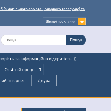
25 (з мобільного або стаціонарного телефону) та
Швидкі посилання
Шукати:
зорість та інформаційна відкритість
Освітній процес
ний Інтернет
Джура