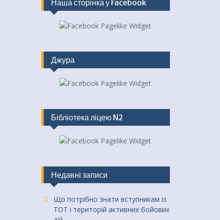
Наша сторінка у Facebook
Джура
Бібліотека ліцею N2
Недавні записи
Що потрібно знати вступникам із
ТОТ і територій активних бойових
дій