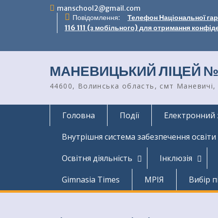
Перейти
manschool2@gmail.com
до
Повідомлення:
Телефон Національної гаря
вмісту
116 111 (з мобільного) для отримання конфід
МАНЕВИЦЬКИЙ ЛІЦЕЙ №
44600, Волинська область, смт Маневичі, 
Головна
Події
Електронний 
Внутрішня система забезпечення освіти
Освітня діяльність
Інклюзія
Gimnasia Times
МРІЯ
Вибір п