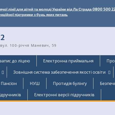
чої лінії для дітей та молоді України від Ла Страда 0800 500 2
енційної підтримки з будь яких питань
2
вул. 100-річчя Маневич, 59
запис до ліцею
Електронна приймальня
Про
Зовнішня система забезпечення якості освіти
Пансіон
НУШ
Протидія булінгу
Безпеч
ідручників
Електронні версії підручників