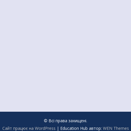
© Всі права захищені.
Сайт працює на WordPress
|
Education Hub автор:
WEN Themes