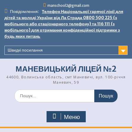
Перейти
manschool2@gmail.com
до
Повідомлення:
Телефон Національної гарячої лінії для
вмісту
дітей та молоді України від Ла Страда 0800 500 225 (з
мобільного або стаціонарного телефону) та 116 111 (з
мобільного) для отримання конфіденційної підтримки з
будь яких питань
Швидкі посилання
МАНЕВИЦЬКИЙ ЛІЦЕЙ №2
44600, Волинська область, смт Маневичі, вул. 100-річчя
Маневич, 59
Шукати:
Меню