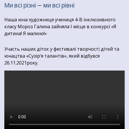
Ми всі різні – ми всі рівні
Наша юна художниця учениця 4-В інклюзивного
класу Мороз Галина зайняла І місце в конкурсі «Я
дитина! Я малюю!»
Участь наших діток у фестивалі творчості дітей та
юнацтва «Сузір’я талантів», який відбувся
26.11.2021року.