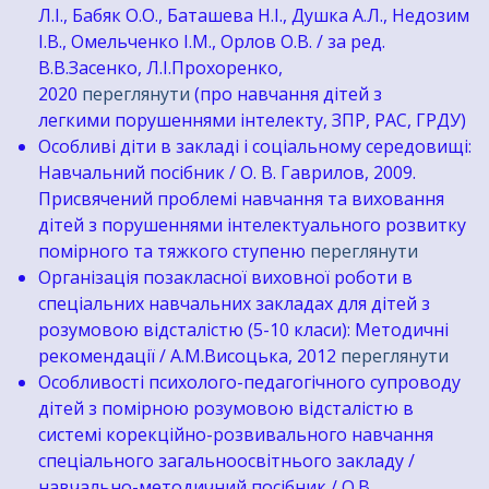
Л.І., Бабяк О.О., Баташева Н.І., Душка А.Л., Недозим
І.В., Омельченко І.М., Орлов О.В. / за ред.
В.В.Засенко, Л.І.Прохоренко,
2020
переглянути
(про навчання дітей з
легкими порушеннями інтелекту, ЗПР, РАС, ГРДУ)
Особливі діти в закладі і соціальному середовищі:
Навчальний посібник / О. В. Гаврилов, 2009.
Присвячений проблемі навчання та виховання
дітей з порушеннями інтелектуального розвитку
помірного та тяжкого ступеню
переглянути
Організація позакласної виховної роботи в
спеціальних навчальних закладах для дітей з
розумовою відсталістю (5-10 класи): Методичні
рекомендації / А.М.Висоцька, 2012
переглянути
Особливості психолого-педагогічного супроводу
дітей з помірною розумовою відсталістю в
системі корекційно-розвивального навчання
спеціального загальноосвітнього закладу /
навчально-методичний посібник / О.В.