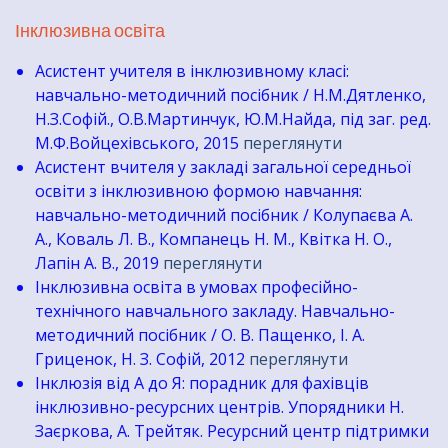
Інклюзивна освіта
Асистент учителя в інклюзивному класі:
навчально-методичний посібник / Н.М.Дятленко,
Н.З.Софій., О.В.Мартинчук, Ю.М.Найда, під заг. ред.
М.Ф.Войцехівського, 2015
переглянути
Асистент вчителя у закладі загальної середньої
освіти з інклюзивною формою навчання:
навчально-методичний посібник / Колупаєва А.
А., Коваль Л. В., Компанець Н. М., Квітка Н. О.,
Лапін А. В., 2019
переглянути
Інклюзивна освіта в умовах професійно-
технічного навчального закладу. Навчально-
методичний посібник / О. В. Пащенко, І. А.
Гриценок, Н. З. Софій, 2012
переглянути
Інклюзія від А до Я: порадник для фахівців
інклюзивно-ресурсних центрів. Упорядники Н.
Заєркова, А. Трейтяк. Ресурсний центр підтримки