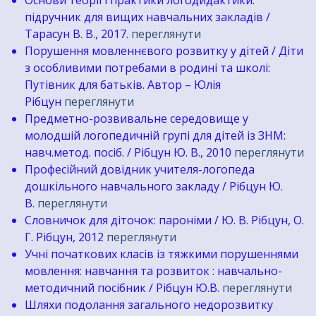
Основи теорії і практики логодидактики:
підручник для вищих навчальних закладів /
Тарасун В. В., 2017.
переглянути
Порушення мовленнєвого розвитку у дітей / Діти
з особливими потребами в родині та школі:
Путівник для батьків. Автор – Юлія
Рібцун
переглянути
Предметно-­розвивальне середовище у
молодшій логопедичній групі для дітей із ЗНМ:
навч.­метод. посіб. / Рібцун Ю. В., 2010
переглянути
Професійний довідник учителя-логопеда
дошкільного навчального закладу / Рібцун Ю.
В.
переглянути
Словничок для діточок: пароніми / Ю. В. Рібцун, О.
Г. Рібцун, 2012
переглянути
Учні початкових класів із тяжкими порушеннями
мовлення: навчання та розвиток : навчально-
методичний посібник / Рібцун Ю.В.
переглянути
Шляхи подолання загального недорозвитку