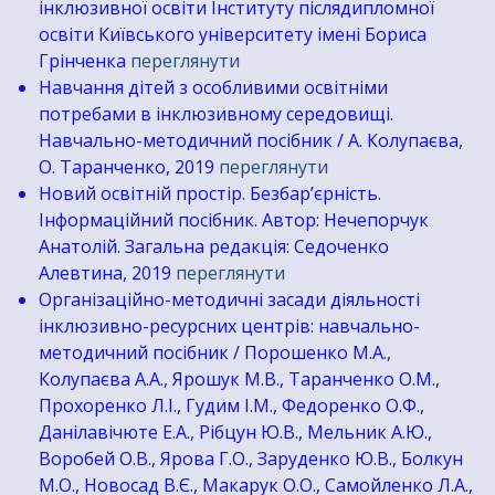
інклюзивної освіти Інституту післядипломної
освіти Київського університету імені Бориса
Грінченка
переглянути
Навчання дітей з особливими освітніми
потребами в інклюзивному середовищі.
Навчально-методичний посібник / А. Колупаєва,
О. Таранченко, 2019
переглянути
Новий освітній простір. Безбар’єрність.
Інформаційний посібник. Автор: Нечепорчук
Анатолій. Загальна редакція: Седоченко
Алевтина, 2019
переглянути
Організаційно-методичні засади діяльності
інклюзивно-ресурсних центрів: навчально-
методичний посібник / Порошенко М.А.,
Колупаєва А.А., Ярошук М.В., Таранченко О.М.,
Прохоренко Л.І., Гудим І.М., Федоренко О.Ф.,
Данілавічюте Е.А., Рібцун Ю.В., Мельник А.Ю.,
Воробей О.В., Ярова Г.О., Заруденко Ю.В., Болкун
М.О., Новосад В.Є., Макарук О.О., Самойленко Л.А.,