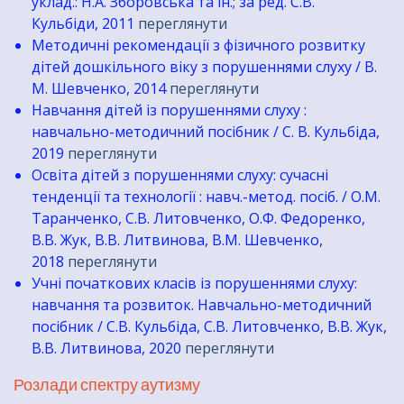
уклад.: Н.А. Зборовська та ін.; за ред. С.В.
Кульбіди, 2011
переглянути
Методичні рекомендації з фізичного розвитку
дітей дошкільного віку з порушеннями слуху / В.
М. Шевченко, 2014
переглянути
Навчання дітей із порушеннями слуху :
навчально-методичний посібник / С. В. Кульбіда,
2019
переглянути
Освіта дітей з порушеннями слуху: сучасні
тенденції та технології : навч.-метод. посіб. / О.М.
Таранченко, С.В. Литовченко, О.Ф. Федоренко,
В.В. Жук, В.В. Литвинова, В.М. Шевченко,
2018
переглянути
Учні початкових класів із порушеннями слуху:
навчання та розвиток. Навчально-методичний
посібник / С.В. Кульбіда, С.В. Литовченко, В.В. Жук,
В.В. Литвинова, 2020
переглянути
Розлади спектру аутизму