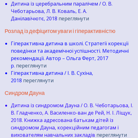
Дитина із церебральним паралічем / О. В.
Чеботарьова, Л. В. Коваль, Е. А.
Данілавічютє, 2018
переглянути
Розлад із дефіцитом уваги і гіперактивністю
Гіперактивна дитина в школі. Стратегії корекції
поведінки та академічної успішності. Методичні
рекомендації. Автор – Ольга Ферт, 2017
р.
переглянути
Гіперактивна дитина / І. В. Сухіна,
2018
переглянути
Синдром Дауна
Дитина із синдромом Дауна / О. В. Чеботарьова, І.
В. Гладченко, А. Василенко-ван де Рей, Н. І. Ліщук,
2018. Книжка адресована батькам дітей із
синдромом Дауна, корекційним педагогам і
вихователям навчальних закладів
переглянути