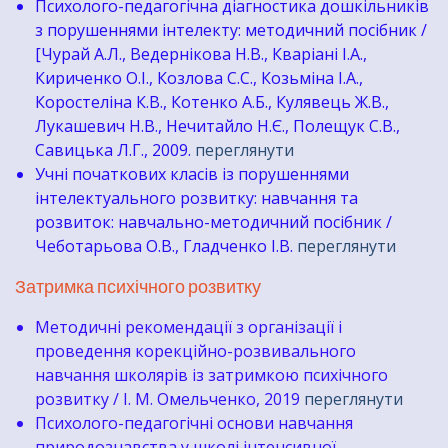
Психолого-педагогічна діагностика дошкільників
з порушеннями інтелекту: методичний посібник /
[Чурай А.Л., Ведернікова Н.В., Кваріані І.А.,
Кириченко О.І., Козлова С.С., Козьміна І.А.,
Коростеліна К.В., Котенко А.Б., Кулявець Ж.В.,
Лукашевич Н.В., Нечитайло Н.Є., Полещук С.В.,
Савицька Л.Г., 2009.
переглянути
Учні початкових класів із порушеннями
інтелектуального розвитку: навчання та
розвиток: навчально-методичний посібник /
Чеботарьова О.В., Гладченко І.В.
переглянути
Затримка психічного розвитку
Методичні рекомендації з організації і
проведення корекційно-розвивального
навчання школярів із затримкою психічного
розвитку / І. М. Омельченко, 2019
переглянути
Психолого-педагогічні основи навчання
природознавства у школі інтенсивної