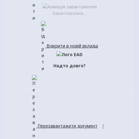
Завантаження…
Відкрити в новій вкладці
Надто довго?
Перезавантажити документ
|