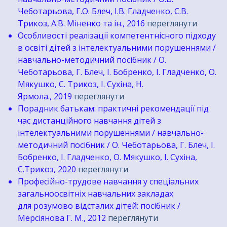
Чеботарьова, Г.О. Блеч, І.В. Гладченко, С.В.
Трикоз, А.В. Міненко та ін., 2016
переглянути
Особливості реалізації компетентнісного підходу
в освіті дітей з інтелектуальними порушеннями /
навчально-методичний посібник / О.
Чеботарьова, Г. Блеч, І. Бобренко, І. Гладченко, О.
Мякушко, С. Трикоз, І. Сухіна, Н.
Ярмола., 2019
переглянути
Порадник батькам: практичні рекомендації під
час дистанційного навчання дітей з
інтелектуальними порушеннями / навчально-
методичний посібник / О. Чеботарьова, Г. Блеч, І.
Бобренко, І. Гладченко, О. Мякушко, І. Сухіна,
С.Трикоз, 2020
переглянути
Професійно-трудове навчання у спеціальних
загальноосвітніх навчальних закладах
для розумово відсталих дітей: посібник /
Мерсіянова Г. М., 2012
переглянути