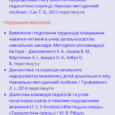
педагогічної корекції. Науково-методичний
посібник / Сак Т. В., 2012
переглянути
​Порушення мовлення
Виявлення і подолання труднощів опанування
навички читання в учнів загальноосвітніх
навчальних закладів. Методичні рекомендації.
Автори – Данілавічютє Е. А., Ільяна В. М.,
Мартинюк А. І., Івашко О. А., Албул О.
В.
переглянути
Діагностика та корекція загального
недорозвитку мовлення у дітей дошкільного віку.
Навчально-методичний посібник / Трофименко
Л. І., 2014
переглянути
Діалогова взаємодія педагогів та учнів
початкових класів із тяжкими порушеннями
мовлення (1-2, 3-4 класи) («Мистецька галузь»,
«Технологічна галузь») / Ю. В. Рібцун,