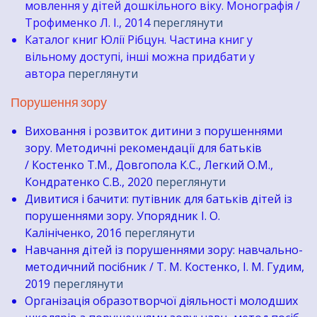
мовлення у дітей дошкільного віку. Монографія /
Трофименко Л. І., 2014
переглянути
Каталог книг Юлії Рібцун. Частина книг у
вільному доступі, інші можна придбати у
автора
переглянути
​Порушення зору
Виховання і розвиток дитини з порушеннями
зору. Методичні рекомендації для батьків
/ Костенко Т.М., Довгопола К.С., Легкий О.М.,
Кондратенко С.В., 2020
переглянути
Дивитися і бачити: путівник для батьків дітей із
порушеннями зору. Упорядник І. О.
Калініченко, 2016
переглянути
Навчання дітей із порушеннями зору: навчально-
методичний посібник / Т. М. Костенко, І. М. Гудим,
2019
переглянути
Організація образотворчої діяльності молодших