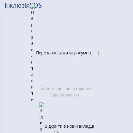
ІнклюзіяSOS
Перезавантажити документ
|
Завантаження…
Відкрити в новій вкладці