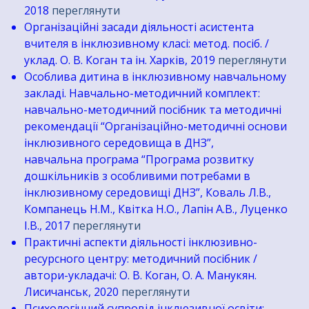
2018
переглянути
Організаційні засади діяльності асистента
вчителя в інклюзивному класі: метод. посіб. /
уклад. О. В. Коган та ін. Харків, 2019
переглянути
Особлива дитина в інклюзивному навчальному
закладі. Навчально-методичний комплект:
навчально-методичний посібник та методичні
рекомендації “Організаційно-методичні основи
інклюзивного середовища в ДНЗ”,
навчальна програма “Програма розвитку
дошкільників з особливими потребами в
інклюзивному середовищі ДНЗ”, Коваль Л.В.,
Компанець Н.М., Квітка Н.О., Лапін А.В., Луценко
І.В., 2017
переглянути
Практичні аспекти діяльності інклюзивно-
ресурсного центру: методичний посібник /
автори-укладачі: О. В. Коган, О. А. Манукян.
Лисичанськ, 2020
переглянути
Психологічний супровід інклюзивної освіти: