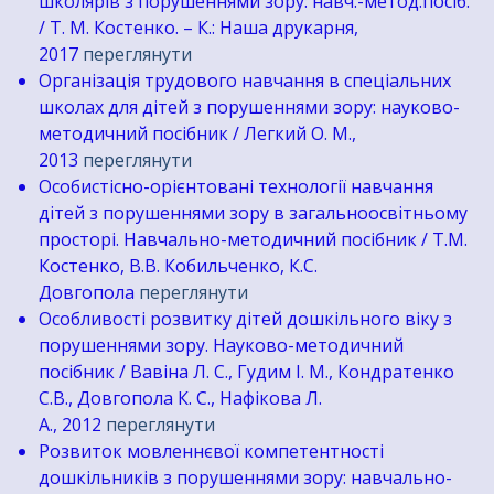
школярів з порушеннями зору: навч.-метод.посіб.
/ Т. М. Костенко. – К.: Наша друкарня,
2017
переглянути
Організація трудового навчання в спеціальних
школах для дітей з порушеннями зору: науково-
методичний посібник / Легкий О. М.,
2013
переглянути
Особистісно-орієнтовані технології навчання
дітей з порушеннями зору в загальноосвітньому
просторі. Навчально-методичний посібник / Т.М.
Костенко, В.В. Кобильченко, К.С.
Довгопола
переглянути
Особливості розвитку дітей дошкільного віку з
порушеннями зору. Науково-методичний
посібник / Вавіна Л. С., Гудим І. М., Кондратенко
С.В., Довгопола К. С., Нафікова Л.
А., 2012
переглянути
Розвиток мовленнєвої компетентності
дошкільників з порушеннями зору: навчально-