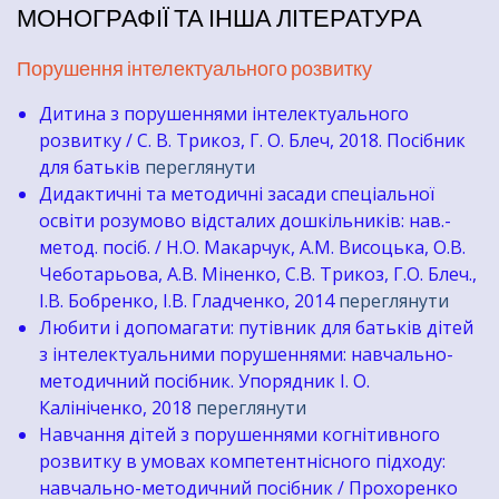
МОНОГРАФІЇ ТА ІНША ЛІТЕРАТУРА
Порушення інтелектуального розвитку
Дитина з порушеннями інтелектуального
розвитку / С. В. Трикоз, Г. О. Блеч, 2018. Посібник
для батьків
переглянути
Дидактичні та методичні засади спеціальної
освіти розумово відсталих дошкільників: нав.-
метод. посіб. / Н.О. Макарчук, А.М. Висоцька, О.В.
Чеботарьова, А.В. Міненко, С.В. Трикоз, Г.О. Блеч.,
І.В. Бобренко, І.В. Гладченко, 2014
переглянути
Любити і допомагати: путівник для батьків дітей
з інтелектуальними порушеннями: навчально-
методичний посібник. Упорядник І. О.
Калініченко, 2018
переглянути
Навчання дітей з порушеннями когнітивного
розвитку в умовах компетентнісного підходу:
навчально-методичний посібник / Прохоренко