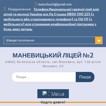
Перейти
manschool2@gmail.com
до
Повідомлення:
Телефон Національної гарячої лінії для
вмісту
дітей та молоді України від Ла Страда 0800 500 225 (з
мобільного або стаціонарного телефону) та 116 111 (з
мобільного) для отримання конфіденційної підтримки з
будь яких питань
Швидкі посилання
МАНЕВИЦЬКИЙ ЛІЦЕЙ №2
44600, Волинська область, смт Маневичі, вул. 100-річчя
Маневич, 59
Шукати:
Меню
Надто довго?