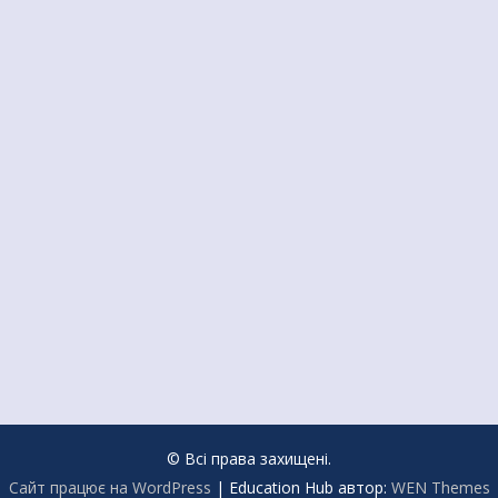
© Всі права захищені.
Сайт працює на WordPress
|
Education Hub автор:
WEN Themes