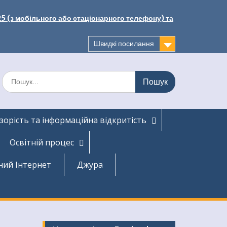
25 (з мобільного або стаціонарного телефону) та
Швидкі посилання
Шукати:
зорість та інформаційна відкритість
Освітній процес
ний Інтернет
Джура