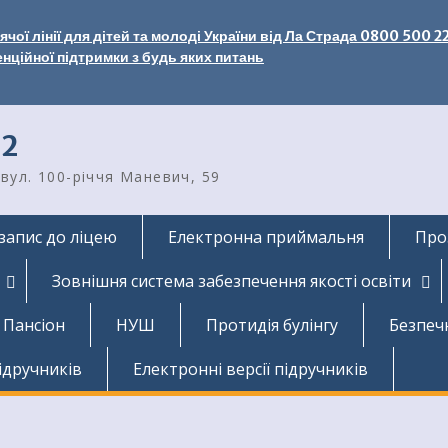
чої лінії для дітей та молоді України від Ла Страда 0800 500 2
енційної підтримки з будь яких питань
2
вул. 100-річчя Маневич, 59
запис до ліцею
Електронна приймальня
Про
Зовнішня система забезпечення якості освіти
Пансіон
НУШ
Протидія булінгу
Безпеч
ідручників
Електронні версії підручників