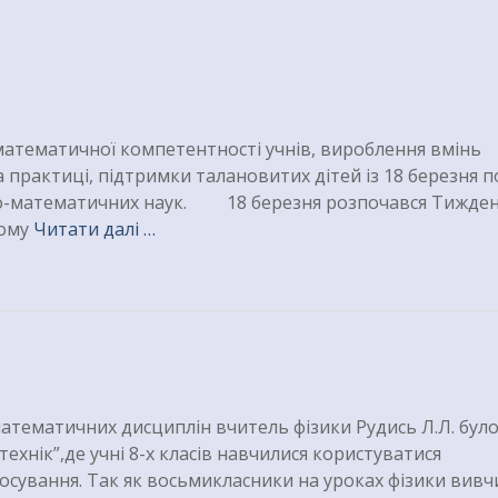
атематичної компетентності учнів, вироблення вмінь
 практиці, підтримки талановитих дітей із 18 березня п
ко-математичних наук. 18 березня розпочався Тижден
кому
Читати далі …
математичних дисциплін вчитель фізики Рудись Л.Л. бул
ехнік”,де учні 8-х класів навчилися користуватися
ування. Так як восьмикласники на уроках фізики вивч