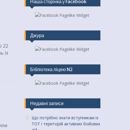
Наша сторінка у Facebook
Джура
о 22
ь із
Бібліотека ліцею N2
Недавні записи
о
Що потрібно знати вступникам із
ТОТ і територій активних бойових
или
дій