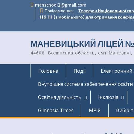
Перейти
manschool2@gmail.com
до
Повідомлення:
Телефон Національної гаря
вмісту
116 111 (з мобільного) для отримання конфід
МАНЕВИЦЬКИЙ ЛІЦЕЙ №
44600, Волинська область, смт Маневичі, 
Головна
Події
Електронний 
Внутрішня система забезпечення освіти
Освітня діяльність
Інклюзія
Gimnasia Times
МРІЯ
Вибір п