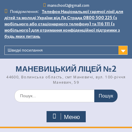
Перейти
manschool2@gmail.com
до
Повідомлення:
Телефон Національної гарячої лінії для
вмісту
дітей та молоді України від Ла Страда 0800 500 225 (з
мобільного або стаціонарного телефону) та 116 111 (з
мобільного) для отримання конфіденційної підтримки з
будь яких питань
Швидкі посилання
МАНЕВИЦЬКИЙ ЛІЦЕЙ №2
44600, Волинська область, смт Маневичі, вул. 100-річчя
Маневич, 59
Шукати:
Меню