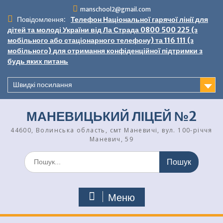
Перейти
manschool2@gmail.com
до
Повідомлення:
Телефон Національної гарячої лінії для
вмісту
дітей та молоді України від Ла Страда 0800 500 225 (з
мобільного або стаціонарного телефону) та 116 111 (з
мобільного) для отримання конфіденційної підтримки з
будь яких питань
Швидкі посилання
МАНЕВИЦЬКИЙ ЛІЦЕЙ №2
44600, Волинська область, смт Маневичі, вул. 100-річчя
Маневич, 59
Шукати:
Меню