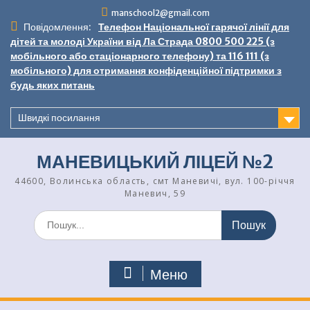
Перейти
manschool2@gmail.com
до
Повідомлення:
Телефон Національної гарячої лінії для
вмісту
дітей та молоді України від Ла Страда 0800 500 225 (з
мобільного або стаціонарного телефону) та 116 111 (з
мобільного) для отримання конфіденційної підтримки з
будь яких питань
Швидкі посилання
МАНЕВИЦЬКИЙ ЛІЦЕЙ №2
44600, Волинська область, смт Маневичі, вул. 100-річчя
Маневич, 59
Шукати:
Меню