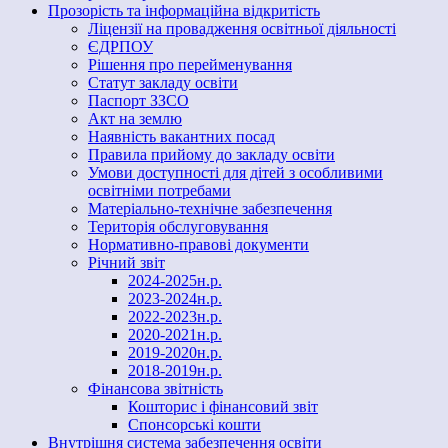
Прозорість та інформаційна відкритість
Ліцензії на провадження освітньої діяльності
ЄДРПОУ
Рішення про перейменування
Статут закладу освіти
Паспорт ЗЗСО
Акт на землю
Наявність вакантних посад
Правила прийому до закладу освіти
Умови доступності для дітей з особливими
освітніми потребами
Матеріально-технічне забезпечення
Територія обслуговування
Нормативно-правові документи
Річний звіт
2024-2025н.р.
2023-2024н.р.
2022-2023н.р.
2020-2021н.р.
2019-2020н.р.
2018-2019н.р.
Фінансова звітність
Кошторис і фінансовий звіт
Спонсорські кошти
Внутрішня система забезпечення освіти