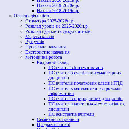
Накази 2020-2021н.р.
Накази 2019-2020н.р.
Накази 2018-2019н.р.
Освітня діяльність
Структура 2025-2026н.р.
Розклад уроків на 2025-2026н.р.
Розклад гуртків та факультативів
Мережа класів
Рух учнів
Профільне навчання
Екстернатне навчання
Методична робота
Кадровий склад
ПС вчителів іноземних мов
ПС вчителів суспільно-гуманітарних
дисциплін
ПС вчителів початкових класів і ГПД
ПС вчителів математики, астрономії,
інформатики
ПС вчителів природничих дисциплін
ПС вчителів мистецько-технологічних
дисциплін
ПС асистентів вчителів
Семінари та тренінги
Предметні тижні