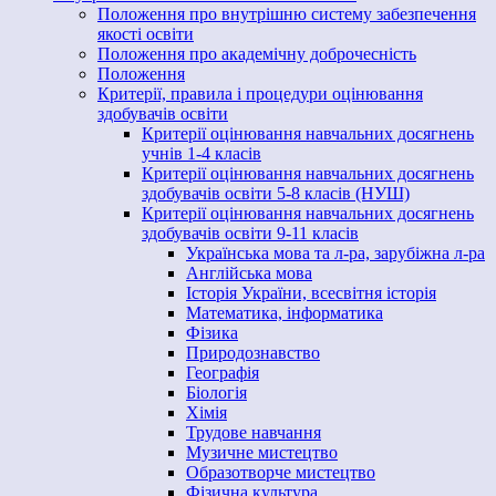
Положення про внутрішню систему забезпечення
якості освіти
Положення про академічну доброчесність
Положення
Критерії, правила і процедури оцінювання
здобувачів освіти
Критерії оцінювання навчальних досягнень
учнів 1-4 класів
Критерії оцінювання навчальних досягнень
здобувачів освіти 5-8 класів (НУШ)
Критерії оцінювання навчальних досягнень
здобувачів освіти 9-11 класів
Українська мова та л-ра, зарубіжна л-ра
Англійська мова
Історія України, всесвітня історія
Математика, інформатика
Фізика
Природознавство
Географія
Біологія
Хімія
Трудове навчання
Музичне мистецтво
Образотворче мистецтво
Фізична культура