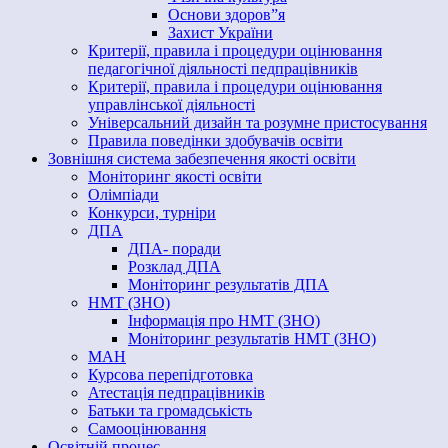
Основи здоров”я
Захист України
Критерії, правила і процедури оцінювання
педагогічної діяльності педпрацівників
Критерії, правила і процедури оцінювання
управлінської діяльності
Універсальний дизайн та розумне пристосування
Правила поведінки здобувачів освіти
Зовнішня система забезпечення якості освіти
Моніторинг якості освіти
Олімпіади
Конкурси, турніри
ДПА
ДПА- поради
Розклад ДПА
Моніторинг результатів ДПА
НМТ (ЗНО)
Інформація про НМТ (ЗНО)
Моніторинг результатів НМТ (ЗНО)
МАН
Курсова перепідготовка
Атестація педпрацівників
Батьки та громадськість
Самооцінювання
Освітній процес