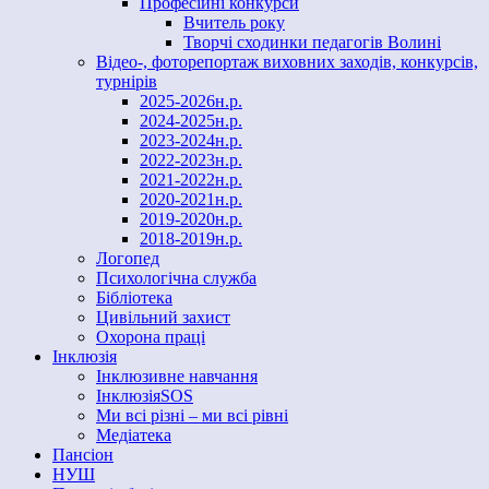
Професійні конкурси
Вчитель року
Творчі сходинки педагогів Волині
Відео-, фоторепортаж виховних заходів, конкурсів,
турнірів
2025-2026н.р.
2024-2025н.р.
2023-2024н.р.
2022-2023н.р.
2021-2022н.р.
2020-2021н.р.
2019-2020н.р.
2018-2019н.р.
Логопед
Психологічна служба
Бібліотека
Цивільний захист
Охорона праці
Інклюзія
Інклюзивне навчання
ІнклюзіяSOS
Ми всі різні – ми всі рівні
Медіатека
Пансіон
НУШ