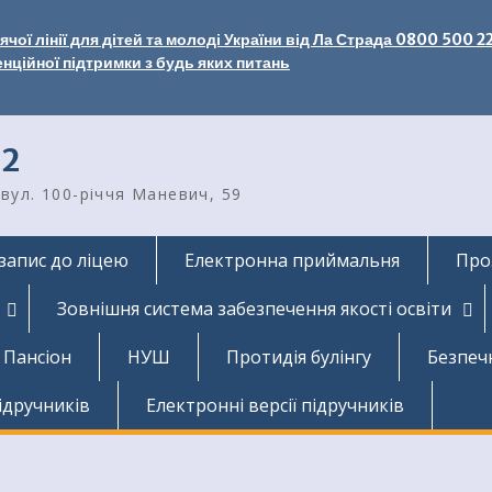
чої лінії для дітей та молоді України від Ла Страда 0800 500 2
енційної підтримки з будь яких питань
2
вул. 100-річчя Маневич, 59
запис до ліцею
Електронна приймальня
Про
Зовнішня система забезпечення якості освіти
Пансіон
НУШ
Протидія булінгу
Безпеч
ідручників
Електронні версії підручників