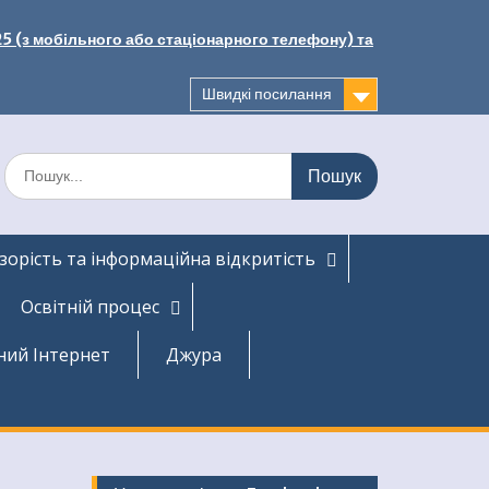
25 (з мобільного або стаціонарного телефону) та
Швидкі посилання
Шукати:
зорість та інформаційна відкритість
Освітній процес
ний Інтернет
Джура