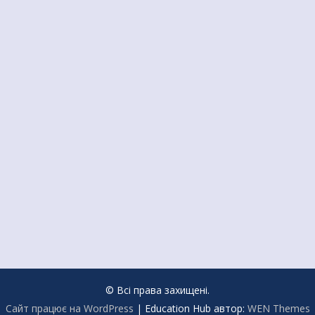
© Всі права захищені.
Сайт працює на WordPress
|
Education Hub автор:
WEN Themes