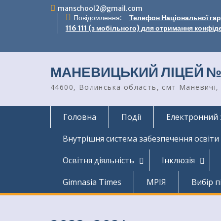
Перейти
manschool2@gmail.com
до
Повідомлення:
Телефон Національної гаря
вмісту
116 111 (з мобільного) для отримання конфід
МАНЕВИЦЬКИЙ ЛІЦЕЙ №
44600, Волинська область, смт Маневичі, 
Головна
Події
Електронний 
Внутрішня система забезпечення освіти
Освітня діяльність
Інклюзія
Gimnasia Times
МРІЯ
Вибір п