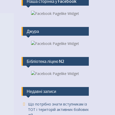
Наша сторінка у Facebook
Джура
Бібліотека ліцею N2
Недавні записи
Що потрібно знати вступникам із
ТОТ і територій активних бойових
дій