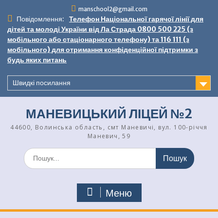
Перейти
manschool2@gmail.com
до
Повідомлення:
Телефон Національної гарячої лінії для
вмісту
дітей та молоді України від Ла Страда 0800 500 225 (з
мобільного або стаціонарного телефону) та 116 111 (з
мобільного) для отримання конфіденційної підтримки з
будь яких питань
Швидкі посилання
МАНЕВИЦЬКИЙ ЛІЦЕЙ №2
44600, Волинська область, смт Маневичі, вул. 100-річчя
Маневич, 59
Шукати:
Меню