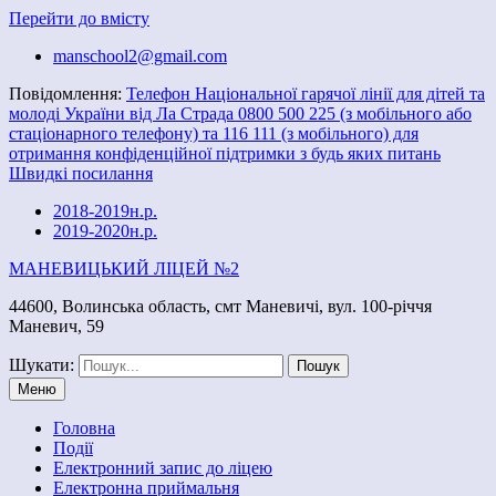
Перейти до вмісту
manschool2@gmail.com
Повідомлення:
Телефон Національної гарячої лінії для дітей та
молоді України від Ла Страда 0800 500 225 (з мобільного або
стаціонарного телефону) та 116 111 (з мобільного) для
отримання конфіденційної підтримки з будь яких питань
Швидкі посилання
2018-2019н.р.
2019-2020н.р.
МАНЕВИЦЬКИЙ ЛІЦЕЙ №2
44600, Волинська область, смт Маневичі, вул. 100-річчя
Маневич, 59
Шукати:
Меню
Головна
Події
Електронний запис до ліцею
Електронна приймальня