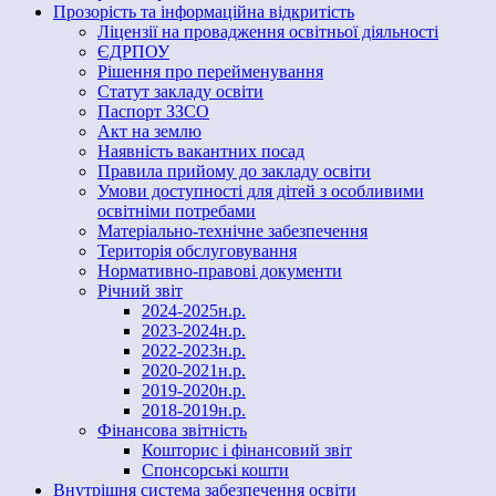
Прозорість та інформаційна відкритість
Ліцензії на провадження освітньої діяльності
ЄДРПОУ
Рішення про перейменування
Статут закладу освіти
Паспорт ЗЗСО
Акт на землю
Наявність вакантних посад
Правила прийому до закладу освіти
Умови доступності для дітей з особливими
освітніми потребами
Матеріально-технічне забезпечення
Територія обслуговування
Нормативно-правові документи
Річний звіт
2024-2025н.р.
2023-2024н.р.
2022-2023н.р.
2020-2021н.р.
2019-2020н.р.
2018-2019н.р.
Фінансова звітність
Кошторис і фінансовий звіт
Спонсорські кошти
Внутрішня система забезпечення освіти