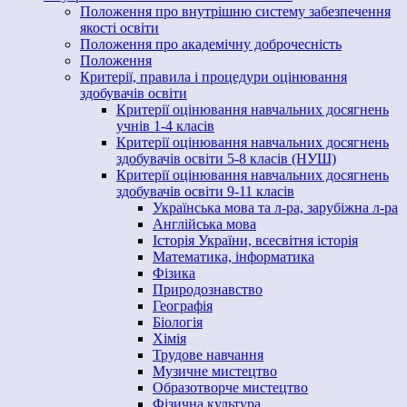
Положення про внутрішню систему забезпечення
якості освіти
Положення про академічну доброчесність
Положення
Критерії, правила і процедури оцінювання
здобувачів освіти
Критерії оцінювання навчальних досягнень
учнів 1-4 класів
Критерії оцінювання навчальних досягнень
здобувачів освіти 5-8 класів (НУШ)
Критерії оцінювання навчальних досягнень
здобувачів освіти 9-11 класів
Українська мова та л-ра, зарубіжна л-ра
Англійська мова
Історія України, всесвітня історія
Математика, інформатика
Фізика
Природознавство
Географія
Біологія
Хімія
Трудове навчання
Музичне мистецтво
Образотворче мистецтво
Фізична культура