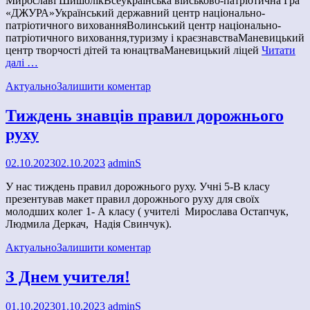
Мирославі ШишолікВсеукраїнська військово-патріотична Гра
«ДЖУРА»Український державний центр національно-
патріотичного вихованняВолинський центр національно-
патріотичного виховання,туризму і краєзнавстваМаневицький
центр творчості дітей та юнацтваМаневицький ліцей
Читати
далі …
Актуально
Залишити коментар
Тиждень знавців правил дорожнього
руху
02.10.2023
02.10.2023
adminS
У нас тиждень правил дорожнього руху. Учні 5-В класу
презентував макет правил дорожнього руху для своїх
молодших колег 1- А класу ( учителі Мирослава Остапчук,
Людмила Деркач, Надія Свинчук).
Актуально
Залишити коментар
З Днем учителя!
01.10.2023
01.10.2023
adminS