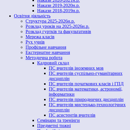
Накази 2020-2021н.р.
Накази 2019-2020н.р.
Накази 2018-2019н.р.
Освітня діяльність
Структура 2025-2026н.р.
Розклад уроків на 2025-2026н.р.
Розклад гуртків та факультативів
Мережа класів
Рух учнів
Профільне навчання
Екстернатне навчання
Методична робота
Кадровий склад
ПС вчителів іноземних мов
ПС вчителів суспільно-гуманітарних
дисциплін
ПС вчителів початкових класів і ГПД
ПС вчителів математики, астрономії,
інформатики
ПС вчителів природничих дисциплін
ПС вчителів мистецько-технологічних
дисциплін
ПС асистентів вчителів
Семінари та тренінги
Предметні тижні