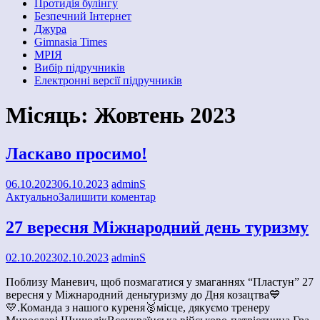
Протидія булінгу
Безпечний Інтернет
Джура
Gimnasia Times
МРІЯ
Вибір підручників
Електронні версії підручників
Місяць:
Жовтень 2023
Ласкаво просимо!
06.10.2023
06.10.2023
adminS
Актуально
Залишити коментар
27 вересня Міжнародний день туризму
02.10.2023
02.10.2023
adminS
Поблизу Маневич, щоб позмагатися у змаганнях “Пластун” 27
вересня у Міжнародний деньтуризму до Дня козацтва💙
💛.Команда з нашого куреня🥈місце, дякуємо тренеру