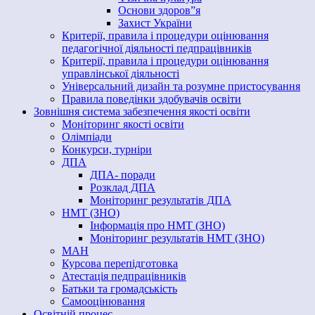
Основи здоров”я
Захист України
Критерії, правила і процедури оцінювання
педагогічної діяльності педпрацівників
Критерії, правила і процедури оцінювання
управлінської діяльності
Універсальний дизайн та розумне пристосування
Правила поведінки здобувачів освіти
Зовнішня система забезпечення якості освіти
Моніторинг якості освіти
Олімпіади
Конкурси, турніри
ДПА
ДПА- поради
Розклад ДПА
Моніторинг результатів ДПА
НМТ (ЗНО)
Інформація про НМТ (ЗНО)
Моніторинг результатів НМТ (ЗНО)
МАН
Курсова перепідготовка
Атестація педпрацівників
Батьки та громадськість
Самооцінювання
Освітній процес