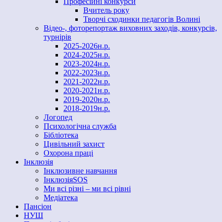
Професійні конкурси
Вчитель року
Творчі сходинки педагогів Волині
Відео-, фоторепортаж виховних заходів, конкурсів,
турнірів
2025-2026н.р.
2024-2025н.р.
2023-2024н.р.
2022-2023н.р.
2021-2022н.р.
2020-2021н.р.
2019-2020н.р.
2018-2019н.р.
Логопед
Психологічна служба
Бібліотека
Цивільний захист
Охорона праці
Інклюзія
Інклюзивне навчання
ІнклюзіяSOS
Ми всі різні – ми всі рівні
Медіатека
Пансіон
НУШ