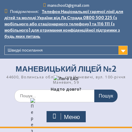
Перейти
manschool2@gmail.com
до
Повідомлення:
Телефон Національної гарячої лінії для
вмісту
дітей та молоді України від Ла Страда 0800 500 225 (з
мобільного або стаціонарного телефону) та 116 111 (з
мобільного) для отримання конфіденційної підтримки з
будь яких питань
Швидкі посилання
МАНЕВИЦЬКИЙ ЛІЦЕЙ №2
44600, Волинська область, смт Маневичі, вул. 100-річчя
Маневич, 59
Надто довго?
Шукати:
Меню