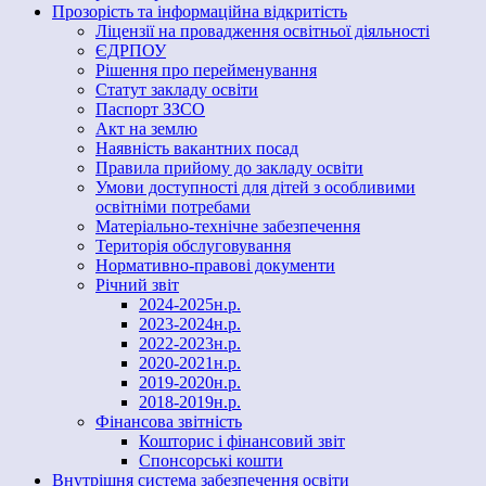
Прозорість та інформаційна відкритість
Ліцензії на провадження освітньої діяльності
ЄДРПОУ
Рішення про перейменування
Статут закладу освіти
Паспорт ЗЗСО
Акт на землю
Наявність вакантних посад
Правила прийому до закладу освіти
Умови доступності для дітей з особливими
освітніми потребами
Матеріально-технічне забезпечення
Територія обслуговування
Нормативно-правові документи
Річний звіт
2024-2025н.р.
2023-2024н.р.
2022-2023н.р.
2020-2021н.р.
2019-2020н.р.
2018-2019н.р.
Фінансова звітність
Кошторис і фінансовий звіт
Спонсорські кошти
Внутрішня система забезпечення освіти