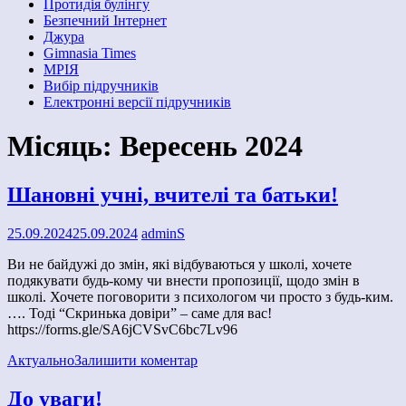
Протидія булінгу
Безпечний Інтернет
Джура
Gimnasia Times
МРІЯ
Вибір підручників
Електронні версії підручників
Місяць:
Вересень 2024
Шановні учні, вчителі та батьки!
25.09.2024
25.09.2024
adminS
Ви не байдужі до змін, які відбуваються у школі, хочете
подякувати будь-кому чи внести пропозиції, щодо змін в
школі. Хочете поговорити з психологом чи просто з будь-ким.
…. Тоді “Скринька довіри” – саме для вас!
https://forms.gle/SA6jCVSvC6bc7Lv96
Актуально
Залишити коментар
До уваги!