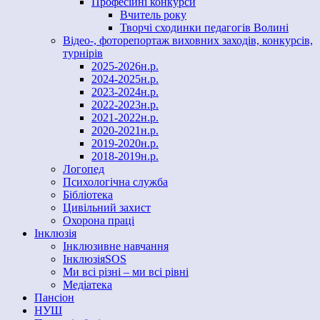
Професійні конкурси
Вчитель року
Творчі сходинки педагогів Волині
Відео-, фоторепортаж виховних заходів, конкурсів,
турнірів
2025-2026н.р.
2024-2025н.р.
2023-2024н.р.
2022-2023н.р.
2021-2022н.р.
2020-2021н.р.
2019-2020н.р.
2018-2019н.р.
Логопед
Психологічна служба
Бібліотека
Цивільний захист
Охорона праці
Інклюзія
Інклюзивне навчання
ІнклюзіяSOS
Ми всі різні – ми всі рівні
Медіатека
Пансіон
НУШ