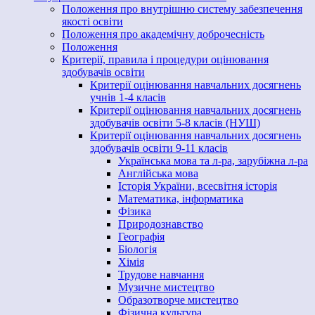
Положення про внутрішню систему забезпечення
якості освіти
Положення про академічну доброчесність
Положення
Критерії, правила і процедури оцінювання
здобувачів освіти
Критерії оцінювання навчальних досягнень
учнів 1-4 класів
Критерії оцінювання навчальних досягнень
здобувачів освіти 5-8 класів (НУШ)
Критерії оцінювання навчальних досягнень
здобувачів освіти 9-11 класів
Українська мова та л-ра, зарубіжна л-ра
Англійська мова
Історія України, всесвітня історія
Математика, інформатика
Фізика
Природознавство
Географія
Біологія
Хімія
Трудове навчання
Музичне мистецтво
Образотворче мистецтво
Фізична культура