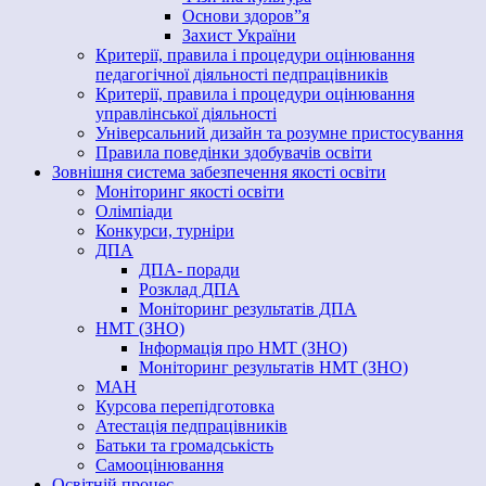
Основи здоров”я
Захист України
Критерії, правила і процедури оцінювання
педагогічної діяльності педпрацівників
Критерії, правила і процедури оцінювання
управлінської діяльності
Універсальний дизайн та розумне пристосування
Правила поведінки здобувачів освіти
Зовнішня система забезпечення якості освіти
Моніторинг якості освіти
Олімпіади
Конкурси, турніри
ДПА
ДПА- поради
Розклад ДПА
Моніторинг результатів ДПА
НМТ (ЗНО)
Інформація про НМТ (ЗНО)
Моніторинг результатів НМТ (ЗНО)
МАН
Курсова перепідготовка
Атестація педпрацівників
Батьки та громадськість
Самооцінювання
Освітній процес