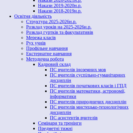
Накази 2020-2021н.р.
Накази 2019-2020н.р.
Накази 2018-2019н.р.
Освітня діяльність
Структура 2025-2026н.р.
Розклад уроків на 2025-2026н.р.
Розклад гуртків та факультативів
Мережа класів
Рух учнів
Профільне навчання
Екстернатне навчання
Методична робота
Кадровий склад
ПС вчителів іноземних мов
ПС вчителів суспільно-гуманітарних
дисциплін
ПС вчителів початкових класів і ГПД
ПС вчителів математики, астрономії,
інформатики
ПС вчителів природничих дисциплін
ПС вчителів мистецько-технологічних
дисциплін
ПС асистентів вчителів
Семінари та тренінги
Предметні тижні