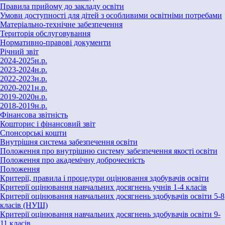
Правила прийому до закладу освіти
Умови доступності для дітей з особливими освітніми потребами
Матеріально-технічне забезпечення
Територія обслуговування
Нормативно-правові документи
Річний звіт
2024-2025н.р.
2023-2024н.р.
2022-2023н.р.
2020-2021н.р.
2019-2020н.р.
2018-2019н.р.
Фінансова звітність
Кошторис і фінансовий звіт
Спонсорські кошти
Внутрішня система забезпечення освіти
Положення про внутрішню систему забезпечення якості освіти
Положення про академічну доброчесність
Положення
Критерії, правила і процедури оцінювання здобувачів освіти
Критерії оцінювання навчальних досягнень учнів 1-4 класів
Критерії оцінювання навчальних досягнень здобувачів освіти 5-8
класів (НУШ)
Критерії оцінювання навчальних досягнень здобувачів освіти 9-
11 класів