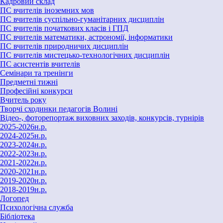
Кадровий склад
ПС вчителів іноземних мов
ПС вчителів суспільно-гуманітарних дисциплін
ПС вчителів початкових класів і ГПД
ПС вчителів математики, астрономії, інформатики
ПС вчителів природничих дисциплін
ПС вчителів мистецько-технологічних дисциплін
ПС асистентів вчителів
Семінари та тренінги
Предметні тижні
Професійні конкурси
Вчитель року
Творчі сходинки педагогів Волині
Відео-, фоторепортаж виховних заходів, конкурсів, турнірів
2025-2026н.р.
2024-2025н.р.
2023-2024н.р.
2022-2023н.р.
2021-2022н.р.
2020-2021н.р.
2019-2020н.р.
2018-2019н.р.
Логопед
Психологічна служба
Бібліотека