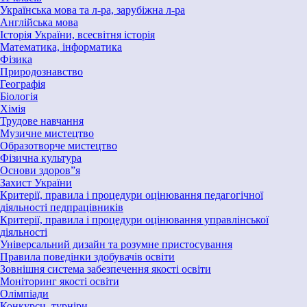
Українська мова та л-ра, зарубіжна л-ра
Англійська мова
Історія України, всесвітня історія
Математика, інформатика
Фізика
Природознавство
Географія
Біологія
Хімія
Трудове навчання
Музичне мистецтво
Образотворче мистецтво
Фізична культура
Основи здоров”я
Захист України
Критерії, правила і процедури оцінювання педагогічної
діяльності педпрацівників
Критерії, правила і процедури оцінювання управлінської
діяльності
Універсальний дизайн та розумне пристосування
Правила поведінки здобувачів освіти
Зовнішня система забезпечення якості освіти
Моніторинг якості освіти
Олімпіади
Конкурси, турніри