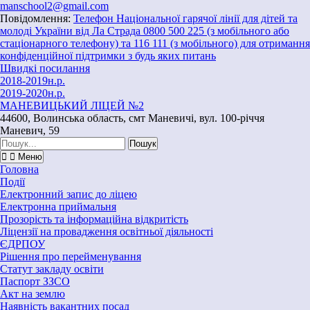
Перейти
manschool2@gmail.com
до
Повідомлення:
Телефон Національної гарячої лінії для дітей та
вмісту
молоді України від Ла Страда 0800 500 225 (з мобільного або
стаціонарного телефону) та 116 111 (з мобільного) для отримання
конфіденційної підтримки з будь яких питань
Швидкі посилання
2018-2019н.р.
2019-2020н.р.
МАНЕВИЦЬКИЙ ЛІЦЕЙ №2
44600, Волинська область, смт Маневичі, вул. 100-річчя
Маневич, 59
Шукати:
Меню
Головна
Події
Електронний запис до ліцею
Електронна приймальня
Прозорість та інформаційна відкритість
Ліцензії на провадження освітньої діяльності
ЄДРПОУ
Рішення про перейменування
Статут закладу освіти
Паспорт ЗЗСО
Акт на землю
Наявність вакантних посад