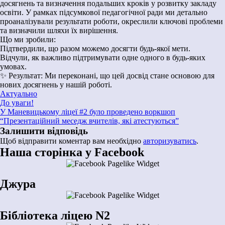
досягнень та визначення подальших кроків у розвитку закладу
освіти. У рамках підсумкової педагогічної ради ми детально
проаналізували результати роботи, окреслили ключові проблеми
та визначили шляхи їх вирішення.
Що ми зробили:
Підтвердили, що разом можемо досягти будь-якої мети.
Відчули, як важливо підтримувати одне одного в будь-яких
умовах.
✨ Результат: Ми переконані, що цей досвід стане основою для
нових досягнень у нашій роботі.
Актуально
Навігація
До уваги!
У Маневицькому ліцеї #2 було проведено воркшоп
записів
“Презентаційний меседж вчителів, які атестуються”
Залишити відповідь
Щоб відправити коментар вам необхідно
авторизуватись
.
Наша сторінка у Facebook
Джура
Бібліотека ліцею N2