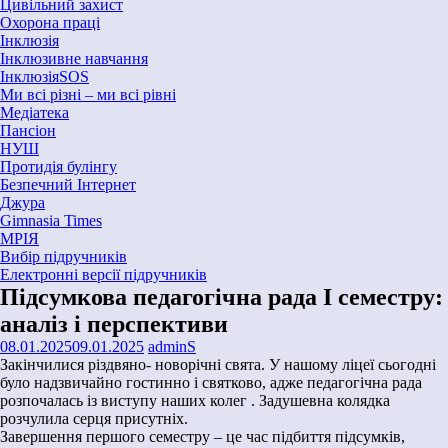
Цивільний захист
Охорона праці
Інклюзія
Інклюзивне навчання
ІнклюзіяSOS
Ми всі різні – ми всі рівні
Медіатека
Пансіон
НУШ
Протидія булінгу
Безпечний Інтернет
Джура
Gimnasia Times
МРІЯ
Вибір підручників
Електронні версії підручників
Підсумкова педагогічна рада І семестру:
аналіз і перспективи
08.01.2025
09.01.2025
adminS
Закінчилися різдвяно- новорічні свята. У нашому ліцеї сьогодні
було надзвичайно гостинно і святково, адже педагогічна рада
розпочалась із виступу наших колег . Задушевна колядка
розчулила серця присутніх.
Завершення першого семестру – це час підбиття підсумків,