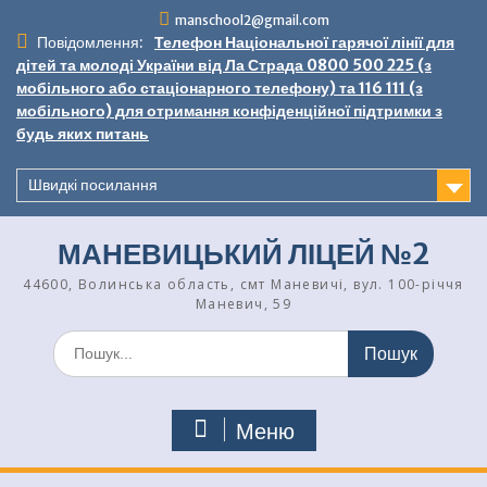
Перейти
manschool2@gmail.com
до
Повідомлення:
Телефон Національної гарячої лінії для
вмісту
дітей та молоді України від Ла Страда 0800 500 225 (з
мобільного або стаціонарного телефону) та 116 111 (з
мобільного) для отримання конфіденційної підтримки з
будь яких питань
Швидкі посилання
МАНЕВИЦЬКИЙ ЛІЦЕЙ №2
44600, Волинська область, смт Маневичі, вул. 100-річчя
Маневич, 59
Шукати:
Меню