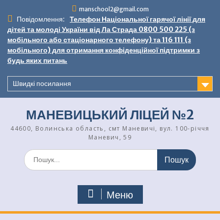
Перейти
manschool2@gmail.com
до
Повідомлення:
Телефон Національної гарячої лінії для
вмісту
дітей та молоді України від Ла Страда 0800 500 225 (з
мобільного або стаціонарного телефону) та 116 111 (з
мобільного) для отримання конфіденційної підтримки з
будь яких питань
Швидкі посилання
МАНЕВИЦЬКИЙ ЛІЦЕЙ №2
44600, Волинська область, смт Маневичі, вул. 100-річчя
Маневич, 59
Шукати:
Меню